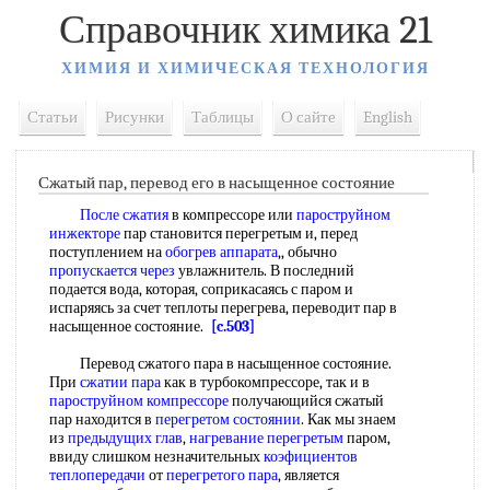
Справочник химика 21
ХИМИЯ И ХИМИЧЕСКАЯ ТЕХНОЛОГИЯ
Статьи
Рисунки
Таблицы
О сайте
English
Сжатый пар, перевод его в насыщенное состояние
После сжатия
в компрессоре или
пароструйном
инжекторе
пар становится перегретым и, перед
поступлением на
обогрев аппарата
,, обычно
пропускается через
увлажнитель. В последний
подается вода, которая, соприкасаясь с паром и
испаряясь за счет теплоты перегрева, переводит пар в
насыщенное состояние.
[c.503]
Перевод сжатого пара в насыщенное состояние.
При
сжатии пара
как в турбокомпрессоре, так и в
пароструйном компрессоре
получающийся сжатый
пар находится в
перегретом состоянии
. Как мы знаем
из
предыдущих глав
,
нагревание перегретым
паром,
ввиду слишком незначительных
коэфициентов
теплопередачи
от
перегретого пара
, является