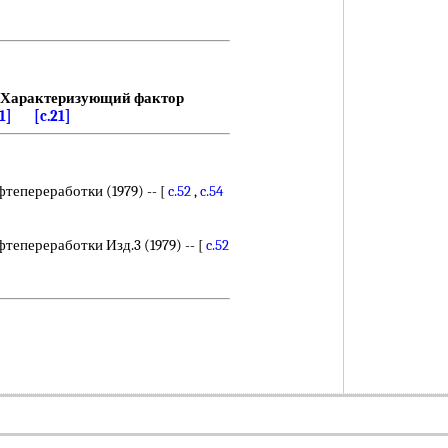
Характеризующий фактор
1]
[c.21]
тепереработки (1979) -- [
c.52
,
c.54
тепереработки Изд.3 (1979) -- [
c.52