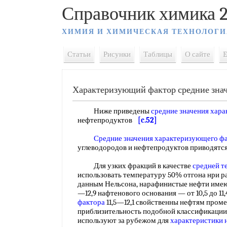
Справочник химика 2
ХИМИЯ И ХИМИЧЕСКАЯ ТЕХНОЛОГИ
Статьи
Рисунки
Таблицы
О сайте
E
Характеризующий фактор средние знач
Ниже приведены
средние значения
хара
нефтепродуктов
[c.52]
Средние значения
характеризующего ф
углеводородов и нефтепродуктов приводят
Для узких фракций в качестве
средней т
использовать температуру 50% отгона нри р
данным Нельсона, нарафинистые нефти имею
—12,9 нафтенового основания — от 10,5 до 11
фактора
11,5—12,1 свойственны нефтям про
приблизительность подобной классификаци
используют за рубежом для
характеристики 