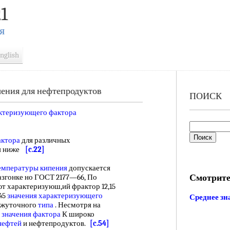
1
Я
nglish
ения для нефтепродуктов
ПОИСК
ктеризующего фактора
актора
для различных
ся ниже
[c.22]
емпературы кипения
допускается
Смотрите
азгонке но ГОСТ 2177—66, По
т характеризуюш,ий фрактор 12,15
,45
значения
характеризующего
Среднее зн
межуточного
типа
. Несмотря на
и
значения фактора
К широко
нефтей
и нефтепродуктов.
[c.54]