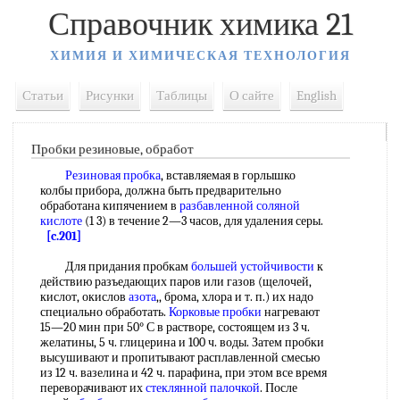
Справочник химика 21
ХИМИЯ И ХИМИЧЕСКАЯ ТЕХНОЛОГИЯ
Статьи
Рисунки
Таблицы
О сайте
English
Пробки резиновые, обработ
Резиновая пробка
, вставляемая в горлышко
колбы прибора, должна быть предварительно
обработана кипячением в
разбавленной соляной
кислоте
(1 3) в течение 2—3 часов, для удаления серы.
[c.201]
Для придания пробкам
большей устойчивости
к
действию разъедающих паров или газов (щелочей,
кислот, окислов
азота
,, брома, хлора и т. п.) их надо
специально обработать.
Корковые пробки
нагревают
15—20 мин при 50° С в растворе, состоящем из 3 ч.
желатины, 5 ч. глицерина и 100 ч. воды. Затем пробки
высушивают и пропитывают расплавленной смесью
из 12 ч. вазелина и 42 ч. парафина, при этом все время
переворачивают их
стеклянной палочкой
. После