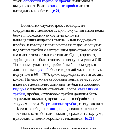
такой
обработки корковые пробки
вынимают в
высушивают. Если
резиновые пробки
долго
находились в работе,.
[c.21]
Во многих случаях требуется вода, не
содержащая углекислоты. Для получения такой воды
берут плоскодонную круглую колбу из
невыщелачивающегося стекла. К ней подбирают
пробку, в которую плотно вставляют две изогнутые
под углом трубки с внутренним диаметром около 3
мм и достаточно толстостенные. Одна, короткая,
трубка должна быть изогнута под тупым углом (110—
115°) и выступать под пробкой на 4—5 см другая,
длинная (на
верхней
, более короткой части изогнута
под углом в 60—70°), должна доходить почти до дна
колбы. На наружные свободные концы этих трубок
надевают достаточно длинные трубки из хорошего
каучука
с плотными стенками. Колба,
стеклянные
трубки
, пробка, каучуковые трубки должны быть
тщательно вымыты, прокипячены и обработаны
текучим паром. На
резиновые трубки
, отступив на 4
—5 см от свободных
концов
, надевают винтовые
зажимы так, чтобы один зажин держался на каучуке,
присоединенном к короткой стеклянной
[c.21]
При работе с рибофлавином, как и со всеми