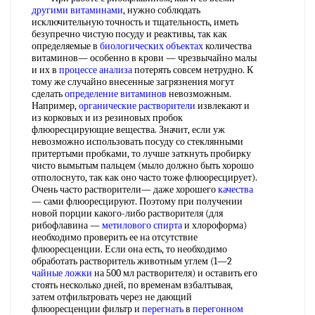
другими витаминами
, нужно соблюдать
исключительную точность и тщательность, иметь
безупречно чистую посуду и реактивы, так как
определяемые в
биологических объектах
количества
витаминов— особенно в крови — чрезвычайно малы
и их в
процессе анализа
потерять совсем нетрудно. К
тому же случайно внесенные загрязнения могут
сделать
определение витаминов
невозможным.
Например,
органические растворители
извлекают и
из корковых и из резиновых пробок
флюоресцирующие вещества. Значит, если уж
невозможно использовать посуду со стеклянными
притертыми пробками, то лучше заткнуть пробирку
чисто вымытым пальцем (мыло должно быть хорошо
отполоснуто, так как оно часто тоже флюоресцирует).
Очень часто растворители— даже хорошего
качества
— сами флюоресцируют. Поэтому при получении
новой порции какого-либо растворителя (для
рибофлавина —
метилового спирта
и хлороформа)
необходимо проверить ее на отсутствие
флюоресценции. Если она есть, то необходимо
обработать растворитель животным углем (1—2
чайные ложки
на 500 мл растворителя) и оставить его
стоять несколько дней, по временам взбалтывая,
затем отфильтровать через не дающий
флюоресценции фильтр и
перегнать
в
перегонном