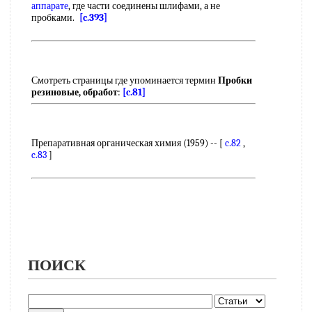
аппарате
, где части соединены шлифами, а не
пробками.
[c.393]
Смотреть страницы где упоминается термин
Пробки
резиновые, обработ
:
[c.81]
Препаративная органическая химия (1959) -- [
c.82
,
c.83
]
ПОИСК