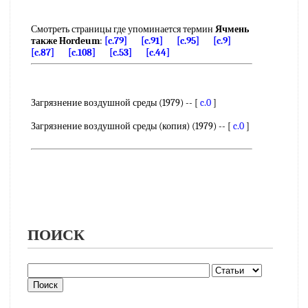
Смотреть страницы где упоминается термин
Ячмень
также Hordeum
:
[c.79]
[c.91]
[c.95]
[c.9]
[c.87]
[c.108]
[c.53]
[c.44]
Загрязнение воздушной среды (1979) -- [
c.0
]
Загрязнение воздушной среды (копия) (1979) -- [
c.0
]
ПОИСК