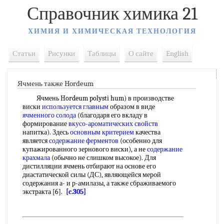
Справочник химика 21
ХИМИЯ И ХИМИЧЕСКАЯ ТЕХНОЛОГИЯ
Статьи
Рисунки
Таблицы
О сайте
English
Ячмень также Hordeum
Ячмень Hordeum polysti hum) в производстве
виски
используется главным
образом в виде
ячменного солода
(благодаря его вкладу в
формирование
вкусо-ароматических свойств
напитка). Здесь
основным критерием
качества
является
содержание ферментов
(особенно для
купажированного зернового виски), а не
содержание
крахмала
(обычно не слишком высокое). Для
дистилляции ячмень отбирают на основе его
диастатической силы (ДС), являющейся мерой
содержания а- и р-амилазы, а также сбраживаемого
экстракта [6].
[c.305]