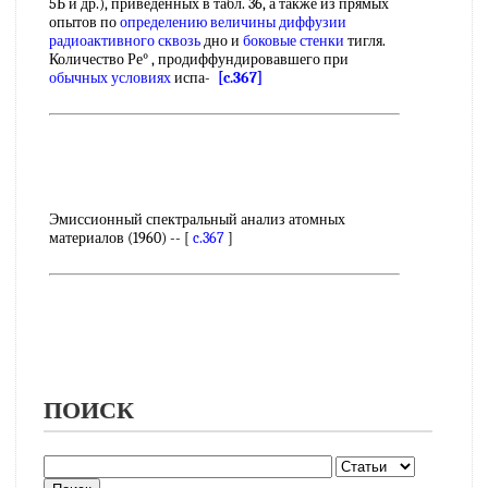
5Ь и др.), приведенных в табл. 36, а также из прямых
опытов по
определению величины диффузии
радиоактивного сквозь
дно и
боковые стенки
тигля.
Количество Ре° , продиффундировавшего при
обычных условиях
испа-
[c.367]
Эмиссионный спектральный анализ атомных
материалов (1960) -- [
c.367
]
ПОИСК