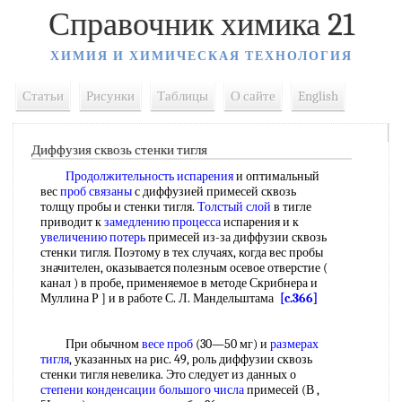
Справочник химика 21
ХИМИЯ И ХИМИЧЕСКАЯ ТЕХНОЛОГИЯ
Статьи
Рисунки
Таблицы
О сайте
English
Диффузия сквозь стенки тигля
Продолжительность испарения
и оптимальный
вес
проб связаны
с диффузией примесей сквозь
толщу пробы и стенки тигля.
Толстый слой
в тигле
приводит к
замедлению процесса
испарения и к
увеличению потерь
примесей из-за диффузии сквозь
стенки тигля. Поэтому в тех случаях, когда вес пробы
значителен, оказывается полезным осевое отверстие (
канал ) в пробе, применяемое в методе Скрибнера и
Муллина Р ] и в работе С. Л. Мандельштама
[c.366]
При обычном
весе проб
(30—50 мг) и
размерах
тигля
, указанных на рис. 49, роль диффузии сквозь
стенки тигля невелика. Это следует из данных о
степени конденсации
большого числа
примесей (В ,