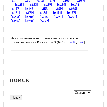
[c.79]
[c.85]
[c.91]
[c.97]
[c.103]
[c.109]
[c.115]
[c.123]
[c.129]
[c.135]
[c.141]
[c.147]
[c.149]
[c.153]
[c.159]
[c.165]
[c.171]
[c.179]
[c.185]
[c.191]
[c.197]
[c.203]
[c.209]
[c.215]
[c.221]
[c.227]
[c.235]
[c.241]
[c.247]
История химических промыслов и химической
промышленности России Том 3 (1951) -- [
c.18
,
c.24
]
ПОИСК