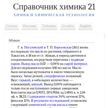
Справочник химика 21
ХИМИЯ И ХИМИЧЕСКАЯ ТЕХНОЛОГИЯ
Статьи
Рисунки
Таблицы
О сайте
English
Абакан
Г. в.
Пигулевский
и Т. П.
Березовская
[165] вновь
исследовали это масло из растения, собранного в
Хакассии, в 18 км от ст. Абакан, в период цветения и
плодоношения, посредством перегонки с
водяным
паром
.
Выход масла
0,02 — 0,04% на
сырой материал
.
Для исследования получено 400 мл масла. Масло
было несколько мутноватое и имело темнозеленую
окраску. Запах резкий,
специфически
полынный.
Вкус
горький
, в небольших количествах —
освежающий,
мятный
. Выход 0,04% наблюдается
только после наступивших первых заморозков.
Константы масла 0,9072, Df 0,9056 лд 1,4845 к. ч. 1,04
эф. ч. 38,23.
Содержание спиртов
24%, кетонов 12%,
фенолов 12%. В
результате исследований
установлен
следующий
химический состав масла
а-пинен