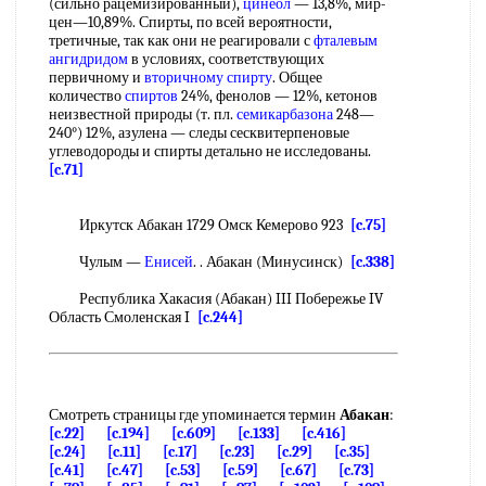
(сильно рацемизированный),
цинеол
— 13,8%, мир-
цен—10,89%. Спирты, по всей вероятности,
третичные, так как они не реагировали с
фталевым
ангидридом
в условиях, соответствующих
первичному и
вторичному спирту
. Общее
количество
спиртов
24%, фенолов — 12%, кетонов
неизвестной природы (т. пл.
семикарбазона
248—
240°) 12%, азулена — следы сесквитерпеновые
углеводороды и спирты детально не исследованы.
[c.71]
Иркутск Абакан 1729 Омск Кемерово 923
[c.75]
Чулым —
Енисей
. . Абакан (Минусинск)
[c.338]
Республика Хакасия (Абакан) III Побережье IV
Область Смоленская I
[c.244]
Смотреть страницы где упоминается термин
Абакан
:
[c.22]
[c.194]
[c.609]
[c.133]
[c.416]
[c.24]
[c.11]
[c.17]
[c.23]
[c.29]
[c.35]
[c.41]
[c.47]
[c.53]
[c.59]
[c.67]
[c.73]