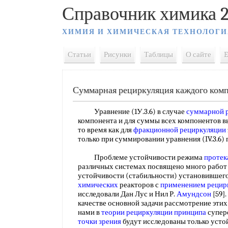
Справочник химика 2
ХИМИЯ И ХИМИЧЕСКАЯ ТЕХНОЛОГИ
Статьи
Рисунки
Таблицы
О сайте
E
Суммарная рециркуляция каждого ком
Уравнение (1У.3.6) в случае
суммарной 
компонента и для суммы всех компонентов вы
то время как для
фракционной рециркуляции
только при суммировании уравнения (IV.3.6)
Проблеме устойчивости режима
протек
различных системах посвящено много работ [4, 
устойчивости (стабильности) установившег
химических
реакторов с
применением рецир
исследовали Дан Лус и Нил Р.
Амундсон
[59]
качестве основной задачи рассмотрение эти
нами в
теории рециркуляции принципа
суперо
точки зрения
будут исследованы только уст