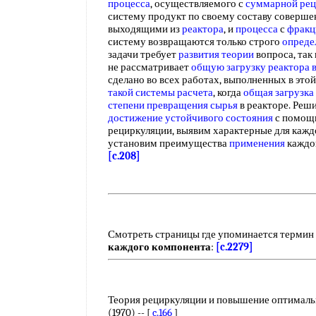
процесса
, осуществляемого с
суммарной рец
систему продукт по своему составу соверше
выходящими из
реактора
, и
процесса
с
фракц
систему возвращаются только строго
опреде
задачи требует
развития теории
вопроса, так
не рассматривает
общую загрузку реактора
сделано во всех работах, выполненных в этой
такой системы
расчета
, когда
общая загрузка
степени превращения сырья
в реакторе. Реши
достижение устойчивого состояния
с помощ
рециркуляции, выявим характерные для кажд
установим преимущества
применения
каждог
[c.208]
Смотреть страницы где упоминается термин
каждого компонента
:
[c.2279]
Теория рециркуляции и повышение оптималь
(1970) -- [
c.166
]