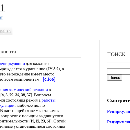
1
Я
nglish
понента
ПОИСК
рециркуляции
для каждого
рождается в уравнение (1У.3.4), в
это вырождение имеет место
 по всем компонентам.
[c.166]
ания химической реакции
в
5, 29, 34, 38, 57]. Вопросы
Смотрите
ося состояния режима
работы
куляции
наиболее полно
. В настоящей главе мы ставим в
Рециркуля
х вопросов с позиции выдвинутого
нтимальности [И, 12, 23, 61]. С этой
Рециркуля
ойчивые установившиеся состояния