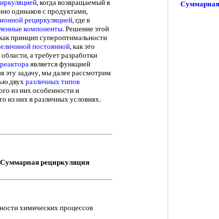
иркуляцией
, когда возвращаемый в
Суммарная
нно одинаков с продуктами,
ионной рециркуляцией
, где в
ленные компоненты
. Решение этой
 как принцип супероптимальности
величиной
постоянной
, как это
 области, а требует разработки
 реактора
является функцией
в эту задачу, мы далее рассмотрим
ью двух
различных типов
ого из них особенности и
о из них в различных условиях.
Суммарная рециркуляция
ности химических процессов