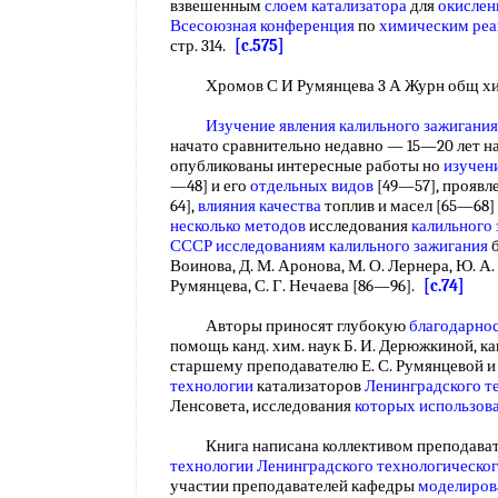
взвешенным
слоем катализатора
для
окислен
Всесоюзная конференция
по
химическим ре
стр. 314.
[c.575]
Хромов С И Румянцева 3 А Журн общ хим 
Изучение явления
калильного зажигания
начато сравнительно недавно — 15—20 лет на
опубликованы интересные работы но
изучен
—48] и его
отдельных видов
[49—57], проявл
64],
влияния качества
топлив и масел [65—68]
несколько методов
исследования
калильного
СССР исследованиям
калильного зажигания
б
Воинова, Д. М. Аронова, М. О. Лернера, Ю. А. 
Румянцева, С. Г. Нечаева [86—96].
[c.74]
Авторы приносят глубокую
благодарно
помощь канд. хим. наук Б. И. Дерюжкиной, кан
старшему преподавателю Е. С. Румянцевой 
технологии
катализаторов
Ленинградского т
Ленсовета, исследования
которых использов
Книга написана коллективом преподава
технологии
Ленинградского технологическог
участии преподавателей кафедры
моделиров