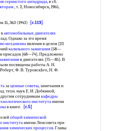
ия сернистого ангидрида
, в сб.
акторам
, т. 2, Новосибирск, 1965,
15, 363 (1943)
[c.113]
в
автомобильных двигателях
зад. Однако за это время
ию механизма
явления в целом [23
ений
калильного зажигания
[58—
 и присадок [68—74]. Предложено
 зажигания
в двигателях [75—85]. В
ыли посвящены работы А. Н.
Роберт, Ф. В. ТуровскЬго, Н. Ф.
сть
за
ценные советы
, замечания и
д. техн. наук Е. И. Добкиной,
и другим сотрудникам
кафедры
ехнологического института
имени
аны
в книге.
[c.5]
телей
общей химической
о института
имени Ленсовета при
ания химических процессов
. Главы