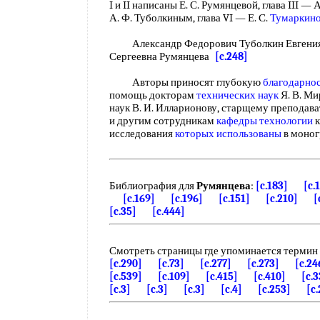
I и II написаны Е. С. Румянцевой, глава III — А
А. Ф. Туболкиным, глава VI — Е. С.
Тумаркин
Александр Федорович Туболкин Евгени
Сергеевна Румянцева
[c.248]
Авторы приносят глубокую
благодарно
помощь докторам
технических наук
Я. В. Ми
наук В. И. Илларионову, старщему преподават
и другим сотрудникам
кафедры технологии
к
исследования
которых использованы
в моно
Библиография для
Румянцева
:
[c.183]
[c.
[c.169]
[c.196]
[c.151]
[c.210]
[
[c.35]
[c.444]
Смотреть страницы где упоминается термин
[c.290]
[c.73]
[c.277]
[c.273]
[c.24
[c.539]
[c.109]
[c.415]
[c.410]
[c.3
[c.3]
[c.3]
[c.3]
[c.4]
[c.253]
[c