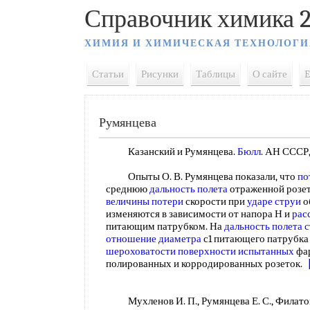
Справочник химика 2
ХИМИЯ И ХИМИЧЕСКАЯ ТЕХНОЛОГИ
Статьи
Рисунки
Таблицы
О сайте
E
Румянцева
Казанский и Румянцева.
Бюлл
. АН СССР, 
Опыты О. В. Румянцева показали, что
по
среднюю
дальность полета
отраженной розетк
величины потери
скорости при
ударе струи
о
изменяются в зависимости от напора Н и
рас
питающим патрубком. На
дальность полета 
отношение диаметра
с1 питающего патрубка 
шероховатости
поверхности испытанных
фар
полированных и корродированных розеток.
Мухленов И. П., Румянцева Е. С., Филатов