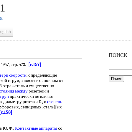
1
Я
nglish
ПОИСК
1947, стр. 473.
[c.157]
тери скорости
, определяющие
ой струи, зависят в основном от
б отражатель и существенно
стояния между
розеткой и
струи
практически не влияют
к диаметру розетки D , и
степень
форовых, свинцовых, сталь[[ых
[c.158]
 Ю. Ф.,
Контактные аппараты
со