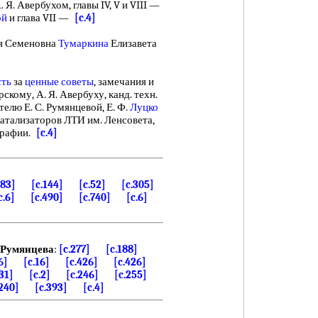
. Я. Авербухом, главы IV, V и VIII —
ой
и глава VII —
[c.4]
я Семеновна
Тумаркина
Елизавета
сть
за
ценные советы
, замечания и
рскому, А. Я. Авербуху, канд. техн.
елю Е. С. Румянцевой, Е. Ф.
Луцко
атализаторов ЛТИ им. Ленсовета,
графии.
[c.4]
183]
[c.144]
[c.52]
[c.305]
c.6]
[c.490]
[c.740]
[c.6]
Румянцева
:
[c.277]
[c.188]
6]
[c.16]
[c.426]
[c.426]
31]
[c.2]
[c.246]
[c.255]
.240]
[c.393]
[c.4]