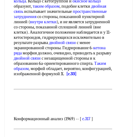
кольца
. Кольцо с кетогруппой и
окисное кольцо
образуют,
таким образом
, подобие клетки
двойная
связь
испытывает значительные
пространственные
затруднения
со стороны, показанной пунктирной
линией (
внутри клетки
), и ие является затрудненной
со стороны, показанной сплошной линией (вне
клетки). Аналогичное положение наблюдается и у 11-
кетостероидов, гидрирующихся исключительно в
результате разрыва
двойной связи
с менее
экранированной стороны. Гидрирование 6-
кетона
ряда
морфия должно, очевидно, приводить к разрыву
двойной связи
с незащищенной стороны и к
образованию 6а-ориентированного спирта.
Таким
образом
, морфий обладает, вероятно, конфигурацией,
изображенной формулой X.
[c.33]
Конформационный анализ (1969) -- [
c.317
]