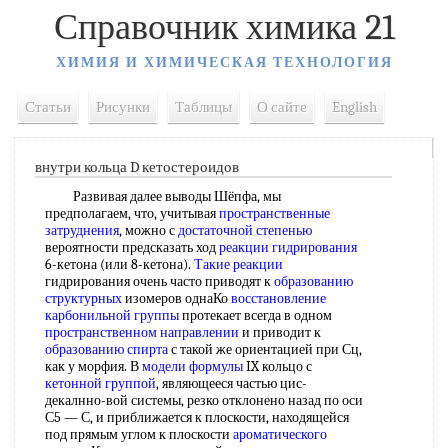
Справочник химика 21
ХИМИЯ И ХИМИЧЕСКАЯ ТЕХНОЛОГИЯ
Статьи
Рисунки
Таблицы
О сайте
English
внутри кольца D кетостероидов
Развивая далее выводы Шёпфа, мы
предполагаем, что, учитывая
пространственные
затруднения
, можно с
достаточной степенью
вероятности предсказать ход
реакции гидрирования
6-кетона (или 8-кетона).
Такие реакции
гидрирования очень часто приводят к
образованию
структурных
изомеров однаКо
восстановление
карбонильной группы
протекает всегда в одном
пространственном направлении
и приводит к
образованию спирта
с такой же ориентацией при Сц,
как у морфия. В
модели формулы
IX кольцо с
кетонной группой
, являющееся частью цис-
декалнно-вой системы, резко отклонено назад по оси
С5 — С, и приближается к плоскости, находящейся
под прямым углом к плоскости
ароматического