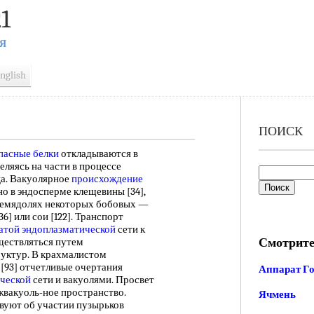
1
Я
nglish
ПОИСК
пасные белки
откладываются в
еляясь на части в процессе
ца. Вакуолярное
происхождение
но в эндосперме клещевины [34],
 в семядолях некоторых бобовых —
[36] или сои [122]. Транспорт
атой эндоплазматической
сети к
Смотрите
ществляться путем
уктур. В крахмалистом
[93] отчетливые очертания
Аппарат Г
ческой
сети и вакуолями. Просвет
жвакуоль-ное пространство.
Ячмень
вуют об участии пузырьков