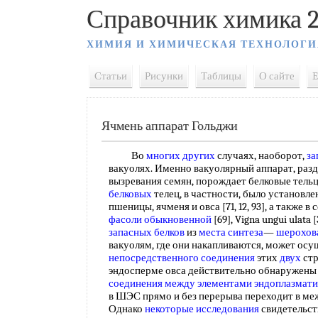
Справочник химика 2
ХИМИЯ И ХИМИЧЕСКАЯ ТЕХНОЛОГИ
Статьи
Рисунки
Таблицы
О сайте
E
Ячмень аппарат Гольджи
Во
многих других
случаях, наоборот,
за
вакуолях. Именно вакуолярный аппарат, разд
вызревания семян, порождает белковые тель
белковых
телец, в частности, было установле
пшеницы, ячменя и овса [71, 12, 93], а также
фасоли обыкновенной
[69], Vigna ungui ulata 
запасных белков
из
места синтеза
—
шерохов
вакуолям, где они накапливаются, может осу
непосредственного соединения
этих
двух
стр
эндосперме овса действительно обнаружены 
соединения между
элементами эндоплазмати
в ШЭС прямо и без перерыва переходит в ме
Однако
некоторые исследования
свидетельст