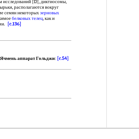
 исследований [12[, диктиосомы,
рьки, располагаются вокруг
ме семян некоторых
зерновых
ржимое
белковых телец
, как и
ами.
[c.136]
Ячмень аппарат Гольджи
:
[c.54]