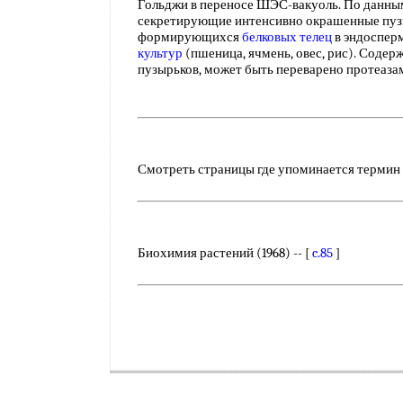
Гольджи в переносе ШЭС-вакуоль. По данным
секретирующие интенсивно окрашенные пузы
формирующихся
белковых телец
в эндоспер
культур
(пшеница, ячмень, овес, рис). Соде
пузырьков, может быть переварено протеаз
Смотреть страницы где упоминается термин
Биохимия растений (1968) -- [
c.85
]