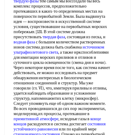
твердую фазы
тем самым мы воссоздали бы весь
комплекс процессов, предположительно
протекавших в каких-то определенных местах на
поверхности первобытной Земли. Была выдвинута
идея — воспроизвести в искусственной системе
условия, существовавшие на первобытных морских
побережьях [131. В этой системе должна
присутствовать
твердая фаза
, состоящая из песка, н
водная фаза
с большим количеством растворенных
ионов система должна быть снабжена
источником
ультрафиолетового света
, а также нркспособлепиями
для имитации морских приливов и отливов и
суточного цикла освещенности (смена дня и ночи).
Через некоторое время после того, как система начнет
действовать, ее можно исследовать на предмет
обнаружения интересных в биологическом
отношении соединений и структур. Мы уже
говорили (гл. VI), что, имитируя приливы и отливы,
удается наблюдать образование и усложнение
структур, напомннаюнтих клетку (микросфер).
Следует упомянуть еще об одном важном моменте.
Во всех проводившихся до сих пор экспериментах,
моделирующ,их процессы, протекавшие в
примитивной атмосфере
, исходные газы в
конце
концов
расходуются и система достигает
состояния
устойчивого равновесия
или по крайней мере
стационарного состояния
. Однако на первобытной