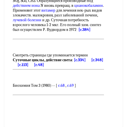
NOj, SO3, СН3. Образующиеся производные под
действием иона
N вновь превращ. в
цианокобаламин
.
Применяют этот
витамер
для лечения нек-рых видов
злокачеств. малокровия, разл заболеваний печени,
лучевой болезни
и др. Суточная потребность
взрослого человека 1-2 мкг. Его полный хим. синтез
был осуществлен Р. Вудвордом в 1972
[c.384]
Смотреть страницы где упоминается термин
Суточные циклы, действие света
:
[c.334]
[c.348]
[c.113]
[c.48]
Биохимия Том 3 (1980) -- [
c.68
,
c.69
]