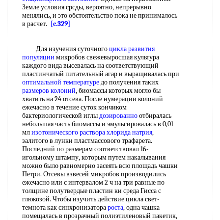
Земле условия срсды, вероятно, непрерывно
менялись, и это обстоятельство пока не принималось
в расчет.
[c.329]
Для изучения суточного
цикла развития
популяции
микробов свежевыросшая культура
каждого вида высевалась на соответствующий
пластинчатый питательный агар и выращивалась при
оптимальной температуре
до получения таких
размеров колоний
, биомассы которых могло бы
хватить на 24 отсева. После нумерации колоний
ежечасно в течение суток кончиком
бактериологической иглы
дозированно
отбиралась
небольшая часть биомассы и эмульгировалась в 0,01
мл
изотонического раствора хлорида натрия
,
залитого в лунки пластмассового трафарета.
Последний по размерам соответствовал 16-
игольному штампу, которым путем накалывания
можно было равномерно засеять всю площадь чашки
Петри. Отсевы взвесей микробов производились
ежечасно или с интервалом 2 ч на три равные по
толщине полутвердые пластин ки среда Гисса с
глюкозой. Чтобы изучить действие цикла свет-
темнота как синхронизатора
роста
, одна чашка
помещалась в прозрачный полиэтиленовый пакетик,