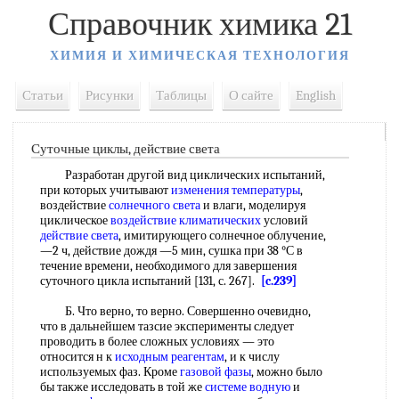
Справочник химика 21
ХИМИЯ И ХИМИЧЕСКАЯ ТЕХНОЛОГИЯ
Статьи
Рисунки
Таблицы
О сайте
English
Суточные циклы, действие света
Разработан другой вид циклических испытаний,
при которых учитывают
изменения температуры
,
воздействие
солнечного света
и влаги, моделируя
циклическое
воздействие климатических
условий
действие света
, имитирующего солнечное облучение,
—2 ч, действие дождя —5 мин, сушка при 38 °С в
течение времени, необходимого для завершения
суточного цикла испытаний [131, с. 267].
[c.239]
Б. Что верно, то верно. Совершенно очевидно,
что в дальнейшем тазсие эксперименты следует
проводить в более сложных условиях — это
относится н к
исходным реагентам
, и к числу
используемых фаз. Кроме
газовой фазы
, можно было
бы также исследовать в той же
системе водную
и