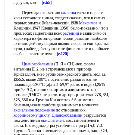
а другая, конт-
[c.65]
Переходя к значению
качества
света в первые
часы суточного цикла, следует сказать, что в самых
первых опытах [Маль-чевский, 1938
Максимов
и
Клешнин, 1947 Клешнин, 1950] было-показано, что в
процессах зацветания всех
растеиий
независимо от
характера их фотопериодической реакции наиболее
активпо действующими являются оранн ево-красные
лучи, слабее действуют сипе-фиолетовые и наиболее
слабо — зеленые лучи.
[c.120]
Цианокобаламин
(II, Я = СН)-лек. форма
витамина Bl 2, не встречающаяся в природе.
Кристаллич. в-во рубиново-красного цвета, мол. м.
1355,5, выше 200°С постепенно разлагается, не
плавясь до 320 °С [а]а з 3 -59,9° раств. в воде (1,25%
при 25 °С), низших спиртах и алифатич. к-тах,
феноле, ДМСО, не раств. в др. орг. р-рителях 278, 361,
525, 550 нм. Группа N и остаток 5,6-диметил-
бензимидазолилриботида занимает в молекуле
аксиальное положение
по отношению к
корриновому циклу
.
Цианокобаламин
разрушается
под действием
окислителей
, восстановителей и
света. Его водные р-ры устойчивы при pH 4,0-7,0.
Группа N легко замещается др. лигандами, напр. ОН,