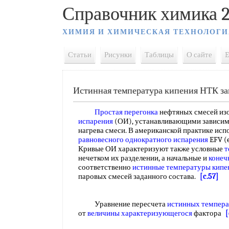
Справочник химика 2
ХИМИЯ И ХИМИЧЕСКАЯ ТЕХНОЛОГИ
Статьи
Рисунки
Таблицы
О сайте
E
Истинная температура кипения НТК за
Простая перегонка
нефтяных смесей из
испарения
(ОИ), устанавливающими зависи
нагрева смеси. В американской практике ис
равновесного
однократного испарения
EFV (e
Кривые ОИ характеризуют также условные
т
нечетком их разделении, а начальные и
конеч
соответственно
истинные температуры кипе
паровых смесей заданного состава.
[c.57]
Уравнение пересчета
истинных темпера
от
величины характеризующегося
фактора
[