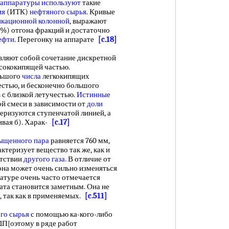
аппаратуры используют
такие
ия
(ИТК)
нефтяного сырья
. Кривые
кационной колонной
, выражают
 %) отгона фракций и достаточно
ефти
. Перегонку на аппарате
[c.18]
вляют собой сочетание дискретной
ысококипящей частью.
ольшого
числа
легкокипящих
стью, и бесконечно большого
в
с близкой летучестью.
Истинные
й смеси в зависимости от
доли
еризуются ступенчатой линией, а
ривая б). Харак-
[c.17]
сыщенного пара
равняется 760 мм,
актеризует вещество так же, как и
утствии
другого газа
. В отличие от
 она может очень сильно изменяться
ратуре очень часто отмечается
ата становится заметным. Она не
, так как в применяемых.
[c.511]
го сырья
с помощью ка-кого-либо
1П[оэтому в ряде работ