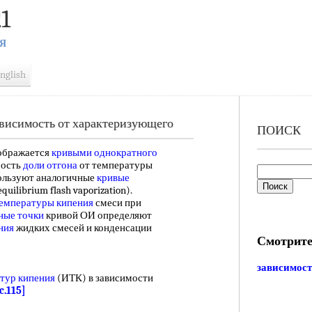
1
Я
nglish
висимость от характеризующего
ПОИСК
ображается
кривыми однократного
мость
доли отгона
от температуры
пользуют аналогичные
кривые
quilibrium flash vaporization).
емпературы кипения
смеси при
ные точки
кривой ОИ определяют
ния
жидких смесей и конденсации
Смотрите
зависимост
тур кипения
(ИТК) в зависимости
c.115]