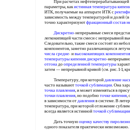
При расчетах нефтеперерабатывающей
параметры, как
истинная температура кипен
ИТК, получаемые на аппарате ИТК с
ректифи
зависимость между температурой и долей (в
точно характеризуют
фракционный состав н
Дискретно
-непрерывные смеси предста
легкокипящей части смеси с непрерывной в
Следовательно, такие смеси состоят из неб
компонентов, заметно различающихся летуче
числа
средне
- и
высококипящих компоненто
температуры кипения
дискретно
-непрерывно
отгона
до
определенной температуры
характ
затем — непрерывной кривой (см. рис. 1-1, к
Температуру, при которой
давление на
часто называют
точкой сублимации
. Она хар
точка плавления
, и может изменяться в прис
точки плавления
, но подобно
точке кипения
,
в зависимости от
давления
в системе. В лите
температура, при которой отложение сублим
всегда является истинной
точкой сублимации
Дать точную
оценку качеству
пиролизно
одного показателя практически невозможно. 