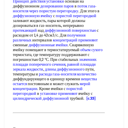
Принцип действия установки
основан на
диффузионном
дозировании паров
в
поток газа-
носителя
через пористую перегородку
. Для этого в
диффузионную ячейку
с
пористой перегородкой
заливают жидкость, пары которой должны
дозироваться в газ-носитель, непрерывно
протекающий
над
диффузионной поверхностью
с
расходом от 1,4 до 42смЗ/с. Для
получения
различных
интервалов
концентраций применяют
сменные
диффузионные ячейки
. Снаряженную
ячейку помещают в термостатируемый
объем сухого
термостата, где температуру поддерживают с
погрешностью 0,2 °С. При стабильных
значениях
площади поперечного сечения
,
равной площади
зеркала жидкости
,
длины диффузионного
пути,
температуры и
расхода газа
-
носителя количество
диффундирующего в единицу времени
вещества
остается
постоянным и может служить
мерой
концентрации
. Кроме ячейки с
пористой
перегородкой
в
установке применяют
ячейку с
цилиндрической диффузионной
трубкой.
[c.33]