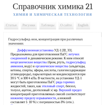
Справочник химика 21
ХИМИЯ И ХИМИЧЕСКАЯ ТЕХНОЛОГИЯ
Статьи
Рисунки
Таблицы
О сайте
English
Гидросульфид-ион, концентрация при различных
значениях
Диффузионная установка
УД-1 [32, ЗЗ].
Предназначена для приготовления ПаГС
летучих
соединений
в динамическом режиме. К ним относят
неорганические вещества
(бром, ртуть,
гидросульфид
аммония
, воду) и
органические вещества
(альдегиды,
кетоны, спирты, эфиры, кислоты, галогенсодержащие
углеводороды), пары которых не конденсируются при
20 5 °С и 100 4 кПа. В частности, на установке УД-1
могут быть приготовлены ПаГС
ряда горючих
жидкостей, таких, как
этиловый спирт
, бензол,
толуол, ацетон, диэтиловый э( мр.
Верхний предел
концентраций приготовляемых смесей соответствует
нижнему пределу взрываемости
, а нижний
составляет 1- 10 %) с погрешностью 3% (отн.).