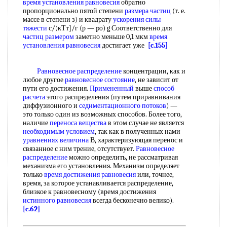
время установления равновесия
обратно
пропорционально пятой степени
размера частиц
(т. е.
массе в степени з) и квадрату
ускорения силы
тяжести
с/)кТт]/г (р — po) g Соответственно для
частиц размером
заметно меньше 0,1 мкм
время
установления равновесия
достигает уже
[c.155]
Равновесное распределение
концентрации, как и
любое другое
равновесное состояние
, не зависит от
пути его достижения.
Примененный
выше
способ
расчета
этого распределения (путем приравнивания
диффузионного и
седиментационного потоков
) —
это только один из возможных способов. Более того,
наличие
переноса вещества
в этом случае не является
необходимым условием
, так как в полученных нами
уравнениях величина
В, характеризующая перенос и
связанное с ним трение, отсутствует.
Равновесное
распределение
можно определить, не рассматривая
механизма его установления. Механизм определяет
только
время достижения равновесия
или, точнее,
время, за которое устанавливается распределение,
близкое к равновесному (время достижения
истинного равновесия
всегда бесконечно велико).
[c.62]