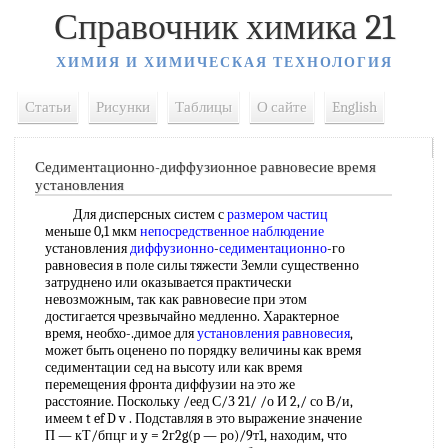
Справочник химика 21
ХИМИЯ И ХИМИЧЕСКАЯ ТЕХНОЛОГИЯ
Статьи
Рисунки
Таблицы
О сайте
English
Седиментационно-диффузионное равновесие время
установления
Для дисперсных систем с
размером частиц
меньше 0,1 мкм
непосредственное наблюдение
установления
диффузионно
-
седиментационно
-го
равновесия в поле силы тяжести Земли существенно
затруднено или оказывается практически
невозможным, так как равновесие при этом
достигается чрезвычайно медленно. Характерное
время, необхо-.димое для
установления равновесия
,
может быть оценено по порядку величины как время
седиментации сед на высоту или как время
перемещения фронта диффузии на это же
расстояние. Поскольку /еед С/З 21/ /о И 2,/ со В/и,
имеем t ef D v . Подставляя в это выражение значение
П — кТ/бпцг и y = 2г2g(p — ро)/9т1, находим, что