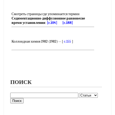
Смотреть страницы где упоминается термин
Седиментационно-диффузионное равновесие
время установления
:
[c.104]
[c.188]
Коллоидная химия 1982 (1982) -- [
c.155
]
ПОИСК