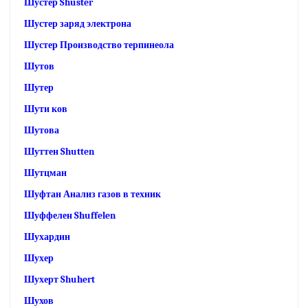
Шустер Shuster
Шустер заряд электрона
Шустер Производство терпинеола
Шутов
Шутер
Шути ков
Шутова
Шуттен Shutten
Шутцман
Шуфтан Анализ газов в техник
Шуффелен Shuffelen
Шухардин
Шухер
Шухерт Shuhert
Шухов