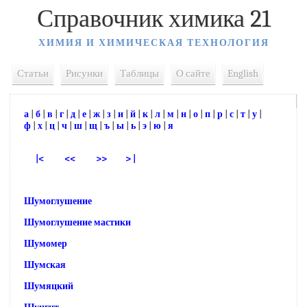
Справочник химика 21
ХИМИЯ И ХИМИЧЕСКАЯ ТЕХНОЛОГИЯ
Статьи
Рисунки
Таблицы
О сайте
English
а
|
б
|
в
|
г
|
д
|
е
|
ж
|
з
|
и
|
й
|
к
|
л
|
м
|
н
|
о
|
п
|
р
|
с
|
т
|
у
|
ф
|
х
|
ц
|
ч
|
ш
|
щ
|
ъ
|
ы
|
ь
|
э
|
ю
|
я
|<
<<
>>
> |
Шумоглушение
Шумоглушение мастики
Шумомер
Шумская
Шумяцкий