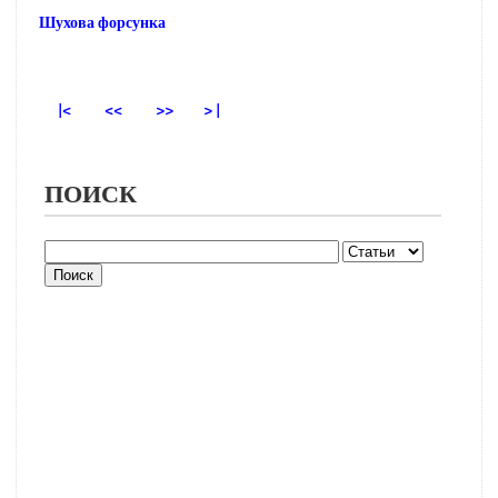
Шухова форсунка
|<
<<
>>
> |
ПОИСК