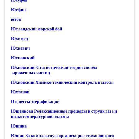
Юсуфов
Юсфин
ютов
Ютландский морской бой
Юхимец
Юхневич
Юхновский
Юхновский. Статистическая теория систем
заряженных частиц
Юхновский Химико-технический контроль в массы
Юхтанов
П юцессы этерификации
Юшенкова Релаксационные процессы в струях газа и
низкотемпературной плазмы
Юшина
Юшин За комплексную организацию стахановского