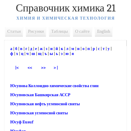
Справочник химика 21
ХИМИЯ И ХИМИЧЕСКАЯ ТЕХНОЛОГИЯ
Статьи
Рисунки
Таблицы
О сайте
English
а
|
б
|
в
|
г
|
д
|
е
|
ж
|
з
|
и
|
й
|
к
|
л
|
м
|
н
|
о
|
п
|
р
|
с
|
т
|
у
|
ф
|
х
|
ц
|
ч
|
ш
|
щ
|
ъ
|
ы
|
ь
|
э
|
ю
|
я
|<
<<
>>
> |
Юсупова Коллоидно-химические свойства глин
Юсуповская Башкирская АССР
Юсуповская нефть угленосной свиты
Юсуповская угленосной свиты
Юсуф Eusuf