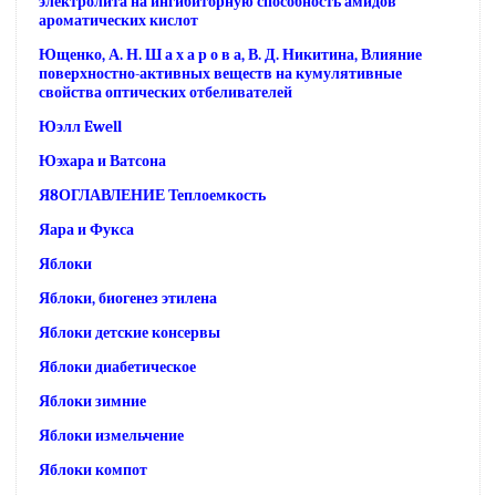
электролита на ингибиторную способность амидов
ароматических кислот
Ющенко, А. Н. Ш а х а р о в а, В. Д. Никитина, Влияние
поверхностно-активных веществ на кумулятивные
свойства оптических отбеливателей
Юэлл Ewell
Юэхара и Ватсона
Я8ОГЛАВЛЕНИЕ Теплоемкость
Яара и Фукса
Яблоки
Яблоки, биогенез этилена
Яблоки детские консервы
Яблоки диабетическое
Яблоки зимние
Яблоки измельчение
Яблоки компот