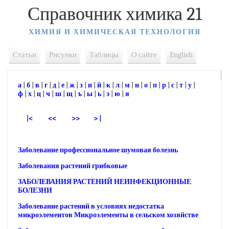
Справочник химика 21
ХИМИЯ И ХИМИЧЕСКАЯ ТЕХНОЛОГИЯ
Статьи
Рисунки
Таблицы
О сайте
English
а
|
б
|
в
|
г
|
д
|
е
|
ж
|
з
|
и
|
й
|
к
|
л
|
м
|
н
|
о
|
п
|
р
|
с
|
т
|
у
|
ф
|
х
|
ц
|
ч
|
ш
|
щ
|
ъ
|
ы
|
ь
|
э
|
ю
|
я
|<
<<
>>
> |
Заболевание профессиональное шумовая болезнь
Заболевания растений грибковые
ЗАБОЛЕВАНИЯ РАСТЕНИЙ НЕИНФЕКЦИОННЫЕ
БОЛЕЗНИ
Заболевание растений в условиях недостатка
микроэлементов Микроэлементы в сельском хозяйстве