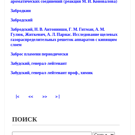
ароматических соединений (реакция М. И. Коновалова)
Забродкин
Забродский
Забродский, Н. В. Антониишн, Г. М. Гитман, А. М.
Гулюк, Житкевич, А. Л. Парнас. Исследование щелевых
газораспределительных решеток аппаратов с кипящим
слоем
Заброс пламени периодически
Забудский, генерал-лейтенант
Забудский, генерал-лейтенант проф., химик
|<
<<
>>
> |
ПОИСК