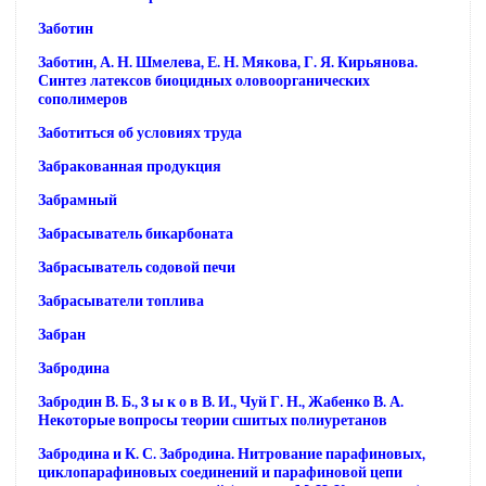
Заботин
Заботин, А. Н. Шмелева, Е. Н. Мякова, Г. Я. Кирьянова.
Синтез латексов биоцидных оловоорганических
сополимеров
Заботиться об условиях труда
Забракованная продукция
Забрамный
Забрасыватель бикарбоната
Забрасыватель содовой печи
Забрасыватели топлива
Забран
Забродина
Забродин В. Б., 3 ы к о в В. И., Чуй Г. Н., Жабенко В. А.
Некоторые вопросы теории сшитых полиуретанов
Забродина и К. С. Забродина. Нитрование парафиновых,
циклопарафиновых соединений и парафиновой цепи