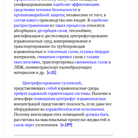
унифицированными
наиболее эффективными
средствами техники безопасности
и
противоаварийной защиты
, независимо от того, в
состав какого
производства они входят. К
наиболее
распространенным
из
таких процессов
относятся
абсорбция и
десорбция газов
, теплообмен,
ректификация и дистилляция, центрифугирование
взрывоопасных сред, компримирование и
транспортирование по трубопроводам
взрывоопасных и
токсичных газов
,
осушка твердых
материалов,
смешение горючих
газов с
газами-
окислителями
, транспортировка
сжиженных газов
и
ЛВЖ, пневмотранспорт пылеобразующих
материалов и др.
[c.11]
Центрифугирование суспензий
,
представляющих
собой
взрывоопасные среды,
требует надежной
герметизации системы
. Наличие в
атмосфере
помещения центрифуг взрывоопасных
концентраций представляет опасность, если даже все
оборудование во
взрывобезопасном исполнении
.
Поэтому вентиляция этих помещений
должна быть
рассчитана на максимальные пропуски жидкостей и
газов через
уплотнения.
[c.129]