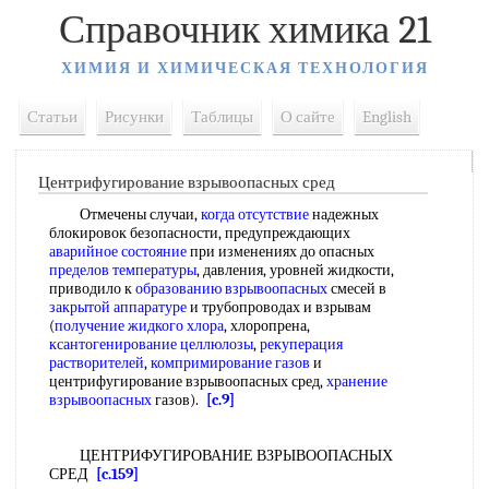
Справочник химика 21
ХИМИЯ И ХИМИЧЕСКАЯ ТЕХНОЛОГИЯ
Статьи
Рисунки
Таблицы
О сайте
English
Центрифугирование взрывоопасных сред
Отмечены случаи,
когда отсутствие
надежных
блокировок безопасности, предупреждающих
аварийное состояние
при изменениях до опасных
пределов температуры
, давления, уровней жидкости,
приводило к
образованию взрывоопасных
смесей в
закрытой аппаратуре
и трубопроводах и взрывам
(
получение жидкого хлора
, хлоропрена,
ксантогенирование целлюлозы
,
рекуперация
растворителей
,
компримирование газов
и
центрифугирование взрывоопасных сред,
хранение
взрывоопасных
газов).
[c.9]
ЦЕНТРИФУГИРОВАНИЕ ВЗРЫВООПАСНЫХ
СРЕД
[c.159]