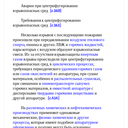
Аварии при центрифугировании
взрывоопасных сред
[c.160]
Требования к центрифугированию
взрывоопасных сред
[c.161]
Несколько взрывов с последующими пожарами
произошли при передавливании
воздухом этилового
спирта
, пинена и других ЛВЖ и
горючих жидкостей
,
пары которых с воздухом образуют взрывоопасные
смеси. Из-за отсутствия взрывозащиты
инертным
газом
взрывы происходили при центрифугировании
взрывоопасных сред, в
циклических процессах
,
требующих периодического
удаления горючих газов
или
газов-окислителей
из аппаратуры, при сушке
материалов, особенно в
распылительных сушилках
,
при смешении и
пневмотранспорте сыпучих
горючих материалов, в
емкостной аппаратуре
с
дисперсными
твердыми горючими веществами
и
другой аппаратуре.
[c.414]
На
различных химических
и
нефтехимических
производствах
применяют одинаковые
механические,
физико-химические
и
другие
процессы
, которые имеют подобное
аппаратурное
оформление
и поэтому могут быть оснащены