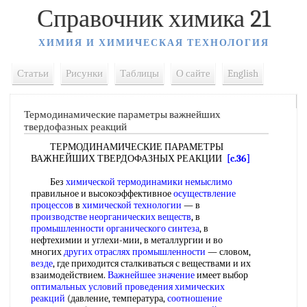
Справочник химика 21
ХИМИЯ И ХИМИЧЕСКАЯ ТЕХНОЛОГИЯ
Статьи
Рисунки
Таблицы
О сайте
English
Термодинамические параметры важнейших
твердофазных реакций
ТЕРМОДИНАМИЧЕСКИЕ ПАРАМЕТРЫ
ВАЖНЕЙШИХ ТВЕРДОФАЗНЫХ РЕАКЦИИ
[c.36]
Без
химической термодинамики
немыслимо
правильное и высокоэффективное
осуществление
процессов
в
химической технологии
— в
производстве неорганических веществ
, в
промышленности органического синтеза
, в
нефтехимии и углехи-мии, в металлургии и во
многих
других отраслях промышленности
— словом,
везде
, где приходится сталкиваться с веществами и их
взаимодействием.
Важнейшее значение
имеет выбор
оптимальных условий проведения химических
реакций
(давление, температура,
соотношение