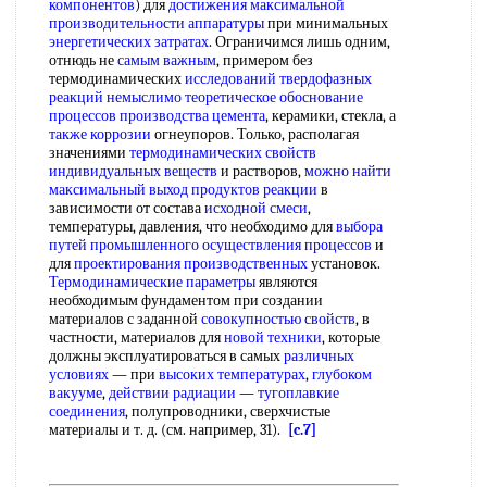
компонентов
) для
достижения максимальной
производительности аппаратуры
при минимальных
энергетических затратах
. Ограничимся лишь одним,
отнюдь не
самым важным
, примером без
термодинамических
исследований твердофазных
реакций
немыслимо
теоретическое обоснование
процессов
производства цемента
, керамики, стекла, а
также коррозии
огнеупоров. Только, располагая
значениями
термодинамических свойств
индивидуальных веществ
и растворов,
можно найти
максимальный выход продуктов реакции
в
зависимости от состава
исходной смеси
,
температуры, давления, что необходимо для
выбора
путей
промышленного осуществления процессов
и
для
проектирования производственных
установок.
Термодинамические параметры
являются
необходимым фундаментом при создании
материалов с заданной
совокупностью свойств
, в
частности, материалов для
новой техники
, которые
должны эксплуатироваться в самых
различных
условиях
— при
высоких температурах
,
глубоком
вакууме
,
действии радиации
—
тугоплавкие
соединения
, полупроводники, сверхчистые
материалы и т. д. (см. например, 31).
[c.7]