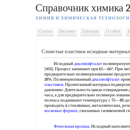
Справочник химика 2
ХИМИЯ И ХИМИЧЕСКАЯ ТЕХНОЛОГИ
Статьи
Рисунки
Таблицы
О сайте
E
Слоистые пластики исходные материа
Исходный
диаллилфталат
полимеризуют
[401]. Процесс начинают при 65—66°. При ли
предварительно полимеризованным продуктом
18%. Полимеризованный
диаллилфталат
прим
пластиков
. Пропитанный материал подверга
давлению. Длительность цикла отверждения 
часа, а для предварительно полимери-зованн
полчаса поднимают температуру с 75—80 до
проводить в стеклянных, металлических, рез
восковых формах
, смазанных силиконовой с
Фенольная крошка
. Исходный наполнит