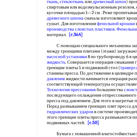
ткань
,
стеклоткань
или
древесный шпон
) пр
спиртовым или водоэмульсионным резолом, с
кусочки площадью 1—2 см . Реже пропитыва
древесного шпона
сначала изготовляют крош
сушат. Для изготовления
фенольной крошки
производства слоистых пластиков
.
Фенольна
материал.
[c.364]
С помощью специального механизма заг
между греющими плитами (этажи) загружа
насосной установки
8 по трубопроводу 6 в ц
жидкость
. Совершается операция смыкания 
греющие плиты 5 и подвижной стол (
траверс
станины пресса. По достижении в цилиндре 
давления
жидкости начинается операция разо
соответствующей температуры осуществляет
Технология прессования
большинства
слоис
последующего охлаждения отпрессованного 
пресса под давлением. Для этого в нагретые
Перед размыканием греющих плит пресса д
гидравлических ударов
в системе производи
этого греющие плиты пресса размыкаются п
подвижных частей.
[c.50]
Бумага с повышенной влагостойкостью пр