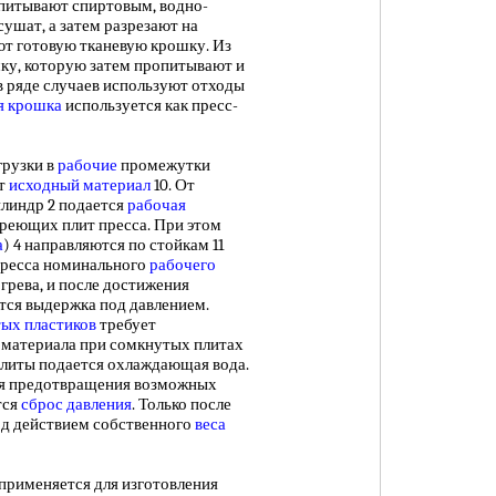
опитывают спиртовым, водно-
ушат, а затем разрезают на
ют готовую тканевую крошку. Из
ку, которую затем пропитывают и
в ряде случаев используют отходы
я крошка
используется как пресс-
рузки в
рабочие
промежутки
ют
исходный материал
10. От
илиндр 2 подается
рабочая
греющих плит пресса. При этом
а
) 4 направляются по стойкам 11
пресса номинального
рабочего
грева, и после достижения
ся выдержка под давлением.
тых пластиков
требует
материала при сомкнутых плитах
 плиты подается охлаждающая вода.
ля предотвращения возможных
тся
сброс давления
. Только после
од действием собственного
веса
именяется для изготовления