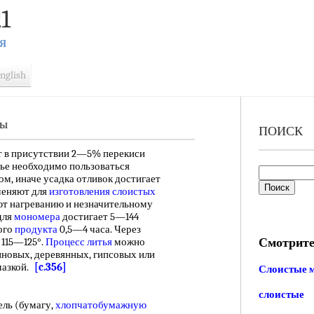
1
Я
nglish
лы
ПОИСК
 в присутствии 2—5% перекиси
тье необходимо пользоваться
, иначе усадка отливок достигает
еняют для
изготовления слоистых
ют нагреванию и незначительному
для
мономера
достигает 5—144
ого
продукта
0,5—4 часа. Через
Смотрите
 115—125°.
Процесс литья
можно
иновых, деревянных, гипсовых или
мазкой.
[c.356]
Слоистые 
слоистые
ель (бумагу,
хлопчатобумажную