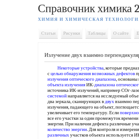
Справочник химика 2
ХИМИЯ И ХИМИЧЕСКАЯ ТЕХНОЛОГИ
Статьи
Рисунки
Таблицы
О сайте
E
Излучение двух взаимно перпендикуля
Некоторые устройства
, которые предна
с
целью обнаружения
возможных дефектов
п
излучения
оптического диапазона
, основаны
объекта излучения
ИК-
диапазона оптическог
источника ИК-излучений, например СОг-лазе
системой
направляется на исследуемый объе
два зеркала, сканирующих в
двух
взаимно пер
излучения, падающего на объект, поглощает
увеличивает его температуру. Если
поверхно
все его участки за один промежуток времен
энергии. При наличии дефекта различные уч
количество энергии
. Для контроля и измерен
различных
участков объекта используется И