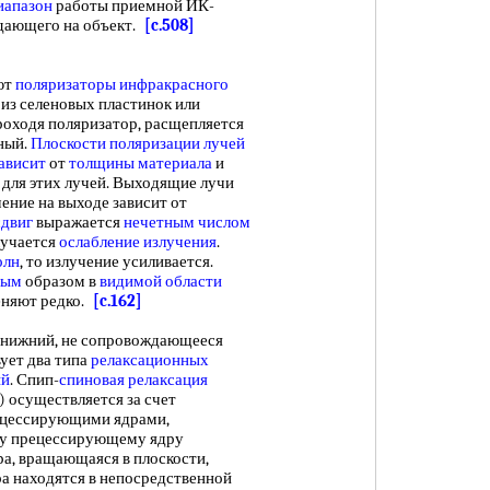
иапазон
работы приемной ИК-
адающего на объект.
[c.508]
ют
поляризаторы инфракрасного
 из селеновых пластинок или
проходя поляризатор, расщепляется
ный.
Плоскости поляризации лучей
ависит
от
толщины материала
и
а для этих лучей. Выходящие лучи
ение на выходе зависит от
сдвиг
выражается
нечетным числом
лучается
ослабление излучения
.
олн
, то излучение усиливается.
ным
образом в
видимой области
еняют редко.
[c.162]
нижний, не сопровождающееся
ует два типа
релаксационных
ый
. Спип-
спиновая релаксация
) осуществляется за счет
ецессирующими ядрами,
му прецессирующему ядру
а, вращающаяся в плоскости,
дра находятся в непосредственной