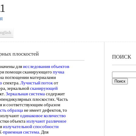
1
Я
nglish
рных плоскостей
ПОИСК
значены для
исследования объектов
ри помощи сканирующего
пучка
 на поглощении материалами
о
спектра.
Лучистый поток
от
ра, зеркальной
сканирующей
кт.
Зеркальная система
содержит
пендикулярных плоскостях. Часть
ся и соответствующим образом
сть образца
не имеет дефектов, то
и излучают
одинаковое количество
астки объекта
излучают различное
ия
излучательной способности
К-
приемная система
. Дпя