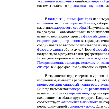
устранения возможных
ошибок
измерений д
системы отличен от
диапазона излучения
, п
В
поляризационных фильтрах
использу
излучения
, например
призму Николя
, наборы
пластинок
хлористого серебра
. Излучение, 
на два луча — обыкновенный и необыкновен
взаимно перпендикулярны, а
фазовый сдвиг з
скорости распространения
, которая различн
соединяются во втором поляризаторе и излуч
фазового сдвига
обоих лучей. Если
фазовый 
полуволн, то в результате интерференции по
Если сдвиг выражается целым
числом длин в
Поляризационные фильтры
используют глав
спектра
, в инфракрасном диапазоне их прим
Возвращение ядер с верхнего уровня на 
излучением, азывается релаксацией. Существ
процессов спин-спиновый
и
спин-решеточн
(иногда называемая
поперечной релаксацией
взаимного обмена
энергией между
двумя пр
находящимися вблизи друг от друга. Каждо
соответствует
компонента магнитного
вектор
перпендикулярной
основному полю
. Если я