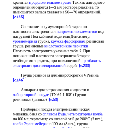
хранится
продолжительное время
. Так как для одного
определения берется 1—2 мл раствора реактива, то
имеющегося запаса хватает на 50—70 определений.
[c.145]
Состояние аккумуляторной батареи по
плотности электролита и
напряжению элементов
под
нагрузкой Под кабиной водителя Денсиметр,
уровнемерная
трубка,
кружка фарфоровая
, резиновая
груша, резиновые
кислотостойкие перчатки
Плотность электролита указана в табл. 2. При
пониженной плотности электролита батарею
необходимо зарядить, при повышенной -
разбавить
электролит
дистиллированной
водой
[c.233]
Груша резиновая для микробюретки 4 Резина
[c.146]
Аппараты для встряхивания жидкости в
лабораторной посуде
(ТУ 64-1-1081) Груши
резиновые (разные)
[c.53]
Приборы и посуда электромеханическая
мешалка, баня со
сплавом Вуда
,
четырехгорлая колба
на 100 мл, термометр со шкалой от 5 до 200°С (2 шт.),
колбы Эрленмейера
на 100 мл (8 шт.), груша