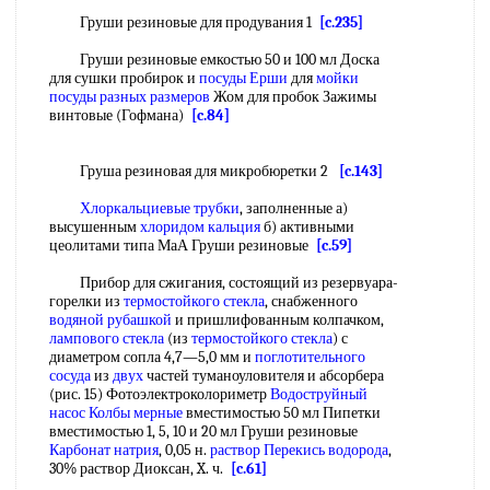
Груши резиновые для продувания 1
[c.235]
Груши резиновые емкостью 50 и 100 мл Доска
для сушки пробирок и
посуды Ерши
для
мойки
посуды
разных размеров
Жом для пробок Зажимы
винтовые (Гофмана)
[c.84]
Груша резиновая для микробюретки 2
[c.143]
Хлоркальциевые трубки
, заполненные а)
высушенным
хлоридом кальция
б) активными
цеолитами типа МаА Груши резиновые
[c.59]
Прибор для сжигания, состоящий из резервуара-
горелки из
термостойкого стекла
, снабженного
водяной рубашкой
и пришлифованным колпачком,
лампового стекла
(из
термостойкого стекла
) с
диаметром сопла 4,7—5,0 мм и
поглотительного
сосуда
из
двух
частей туманоуловителя и абсорбера
(рис. 15) Фотоэлектроколориметр
Водоструйный
насос
Колбы мерные
вместимостью 50 мл Пипетки
вместимостью 1, 5, 10 и 20 мл Груши резиновые
Карбонат натрия
, 0,05 н.
раствор Перекись водорода
,
30% раствор Диоксан, X. ч.
[c.61]