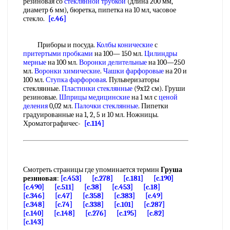
резиновая со
стеклянной трубкой
(длина 200 мм,
диаметр 6 мм), бюретка, пипетка на 10 мл, часовое
стекло.
[c.46]
Приборы и посуда.
Колбы конические
с
притертыми пробками
на 100— 150 мл.
Цилиндры
мерные
на 100 мл.
Воронки делительные
на 100—250
мл.
Воронки химические
.
Чашки фарфоровые
на 20 и
100 мл.
Ступка фарфоровая
. Пульверизаторы
стеклянные.
Пластинки стеклянные
(9x12 см). Груши
резиновые.
Шприцы медицинские
на 1 мл с
ценой
деления
0,02 мл.
Палочки стеклянные
. Пипетки
градуированные на 1, 2, 5 и 10 мл. Ножницы.
Хроматографичес-
[c.114]
Смотреть страницы где упоминается термин
Груша
резиновая
:
[c.453]
[c.278]
[c.181]
[c.190]
[c.490]
[c.511]
[c.38]
[c.453]
[c.18]
[c.346]
[c.47]
[c.358]
[c.383]
[c.49]
[c.348]
[c.74]
[c.338]
[c.101]
[c.287]
[c.140]
[c.148]
[c.276]
[c.195]
[c.82]
[c.143]