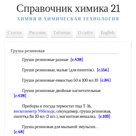
Справочник химика 21
ХИМИЯ И ХИМИЧЕСКАЯ ТЕХНОЛОГИЯ
Статьи
Рисунки
Таблицы
О сайте
English
Груша резиновая
Груши резиновые разные
[c.428]
Груши резиновые, малые (для пипеток).
[c.156]
Груши резиновые емкостью 50 и 100 мл 10
[c.84]
Груши резиновые двойные нагнетательные
[c.428]
Приборы и посуда термостат тща Т-16,
вискозиметр Уббелоде
, секундомер, груша резиновая,
пипетка fia 1O мл (2 шт.), магнитная мешалка.
[c.103]
Груша резиновая для мыльной эмульсии. .
[c.48]