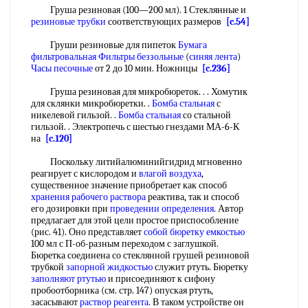
Груша резиновая (100—200 мл). 1 Стеклянные и
резиновые трубки
соответствующих размеров
[c.54]
Груши резиновые для пипеток
Бумага
фильтровальная Фильтры беззольные
(
синяя лента
)
Часы песочные
от 2 до 10 мин. Ножницы
[c.236]
Груша резиновая для микробюреток. . . Хомутик
для склянки микробюретки. .
Бомба стальная
с
никелевой гильзой. .
Бомба стальная
со стальной
гильзой. . Электропечь с шестью гнездами МА-6-К
на
[c.120]
Поскольку литийалюминийгидрид мгновенно
реагирует с кислородом и
влагой воздуха
,
существенное значение приобретает как способ
хранения рабочего раствора
реактива, так и способ
его дозировки при
проведении определения
. Автор
предлагает для этой цели простое приспособление
(рис. 41). Оно представляет
собой
бюретку емкостью
100 мл с П-об-разным переходом с заглушкой.
Бюретка соединена со стеклянной грушей резиновой
трубкой
запорной жидкостью
служит ртуть. Бюретку
заполняют ртутью
и присоединяют к сифону
пробоотборника (см. стр. 147) опуская ртуть,
засасывают
раствор реагента
. В таком устройстве он