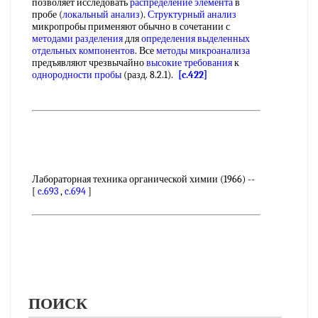
позволяет исследовать
распределение элемента
в
пробе (
локальный анализ
).
Структурный анализ
микропробы применяют обычно в сочетании с
методами разделения
для
определения выделенных
отдельных компонентов
. Все
методы микроанализа
предъявляют чрезвычайно
высокие требования
к
однородности пробы
(разд. 8.2.1).
[c.422]
Лабораторная техника органической химии (1966) --
[
c.693
,
c.694
]
ПОИСК