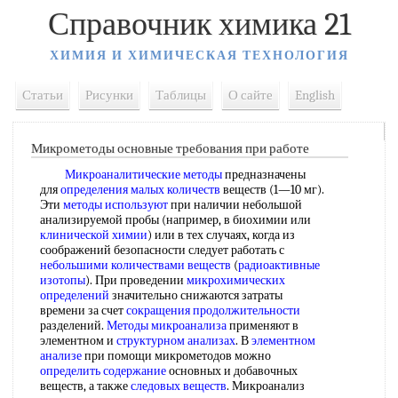
Справочник химика 21
ХИМИЯ И ХИМИЧЕСКАЯ ТЕХНОЛОГИЯ
Статьи
Рисунки
Таблицы
О сайте
English
Микрометоды основные требования при работе
Микроаналитические методы
предназначены
для
определения малых количеств
веществ (1—10 мг).
Эти
методы используют
при наличии небольшой
анализируемой пробы (например, в биохимии или
клинической химии
) или в тех случаях, когда из
соображений безопасности следует работать с
небольшими количествами веществ
(
радиоактивные
изотопы
). При проведении
микрохимических
определений
значительно снижаются затраты
времени за счет
сокращения продолжительности
разделений.
Методы микроанализа
применяют в
элементном и
структурном анализах
. В
элементном
анализе
при помощи микрометодов можно
определить содержание
основных и добавочных
веществ, а также
следовых веществ
. Микроанализ