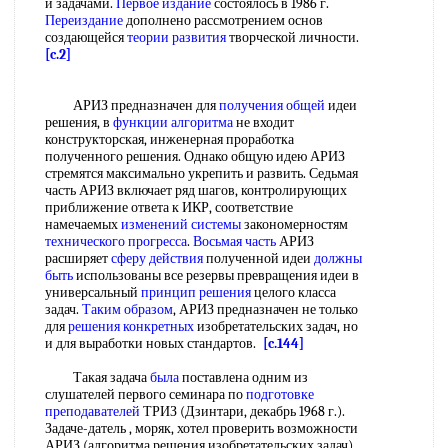
и задачами.
Первое издание
состоялось в 1986 г.
Переиздание
дополнено рассмотрением основ
создающейся
теории развития
творческой личности.
[c.2]
АРИЗ предназначен для
получения общей
идеи
решения, в
функции алгоритма
не входит
конструкторская, инженерная проработка
полученного решения. Однако общую идею АРИЗ
стремятся максимально укрепить и развить. Седьмая
часть АРИЗ включает ряд шагов, контролирующих
приближение ответа к ИКР, соответствие
намечаемых
изменений системы
закономерностям
технического прогресса
.
Восьмая часть
АРИЗ
расширяет
сферу действия
полученной идеи
должны
быть
использованы все резервы превращения идеи в
универсальный
принцип решения
целого класса
задач.
Таким образом
, АРИЗ предназначен не только
для
решения конкретных
изобретательских задач, но
и для выработки новых стандартов.
[c.144]
Такая задача
была
поставлена одним из
слушателей первого семинара по
подготовке
преподавателей
ТРИЗ (Дзинтари, декабрь 1968 г.).
Задаче-датель , моряк, хотел проверить возможности
АРИЗ (алгоритма решения изобретательских задач)