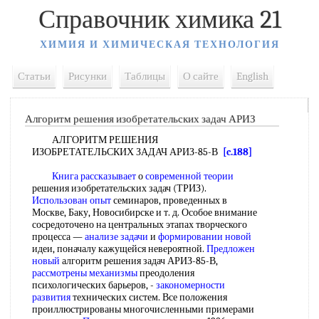
Справочник химика 21
ХИМИЯ И ХИМИЧЕСКАЯ ТЕХНОЛОГИЯ
Статьи
Рисунки
Таблицы
О сайте
English
Алгоритм решения изобретательских задач АРИЗ
АЛГОРИТМ РЕШЕНИЯ
ИЗОБРЕТАТЕЛЬСКИХ ЗАДАЧ АРИЗ-85-В
[c.188]
Книга рассказывает
о
современной теории
решения изобретательских задач (ТРИЗ).
Использован опыт
семинаров, проведенных в
Москве, Баку, Новосибирске и т. д. Особое внимание
сосредоточено на центральных этапах творческого
процесса —
анализе задачи
и
формировании новой
идеи, поначалу кажущейся невероятной.
Предложен
новый
алгоритм решения задач АРИЗ-85-В,
рассмотрены механизмы
преодоления
психологических барьеров, -
закономерности
развития
технических систем. Все положения
проиллюстрированы многочисленными примерами