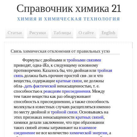
Справочник химика 21
ХИМИЯ И ХИМИЧЕСКАЯ ТЕХНОЛОГИЯ
Статьи
Рисунки
Таблицы
О сайте
English
Связь химическая отклонения от правильных угло
Формулы с двойными и
тройными связями
приводят, одна-iKo, к следующему основному
противоречию. Казалось бы, что двойная или
тройная
связь
должна быть прочнее простой свя-.зи и что
вещества, содержащие
кратные связи
, не должны
обла-.
дать фактической
ненасыщенностью, т. е.
способностью к
реакциям присоединения
. Между
тем такие вещества как раз обнаруживают
способность к присоединению, а также способность
молекулы в известных случаях расщепляться именно
по месту двойной и
тройной связи
. Основываясь на
этих признаках ненасыщенности
кратных связей
,
химики делали заключение, что при образовании
таких связей атомы затрачивают на
взаимное
соединение
не все количество
химической энергии
, а