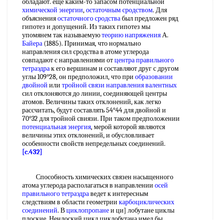
обладают. еще каким-то запасом потенциальной
химической энергии
,
остаточным сродством
. Для
объяснения
остаточного сродства
был предложен ряд
гипотез и допущений. Из таких гипотез мы
упомянем так называемую
теорию напряжения
А.
Байера
(1885). Принимая, что нормально
направления сил сродства в атоме углерода
совпадают с направлениями от
центра
правильного
тетраэдра
к его вершинам и составляют друг с другом
углы 109°28, он предположил, что при
образовании
двойной
или
тройной связи
направления валентных
сил отклоняются до линии, соединяющей центры
атомов. Величины таких отклонений, как легко
рассчитать, будут составлять 54°44 для двойной и
70°32 для тройной свиязи. При таком предположении
потенциальная энергия
, мерой которой являются
величины этих отклонений, и обусловливает
особенности свойств непредельных соединений.
[c.432]
Способность химических связен насыщенного
атома углерода располагаться в направлении
осей
правильного тетраэдра
ведет к интересным
следствиям в области геометрии
карбоциклических
соединений
. В
циклопропане
и ци] лобутане циклы
плоские. Ненлоский цикл циклобутана имел бы