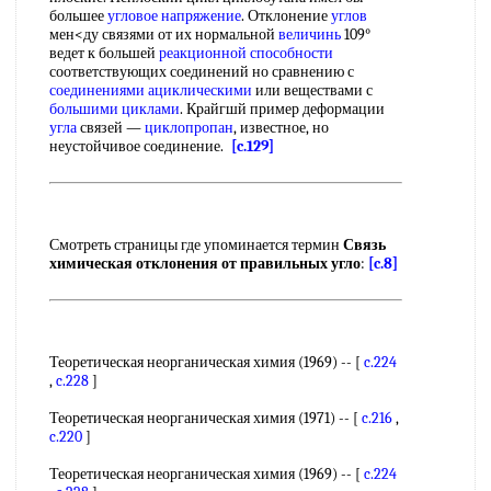
большее
угловое напряжение
. Отклонение
углов
мен<ду связями от их нормальной
величинь
109°
ведет к большей
реакционной способности
соответствующих соединений но сравнению с
соединениями ациклическими
или веществами с
большими циклами
. Крайгшй пример деформации
угла
связей —
циклопропан
, известное, но
неустойчивое соединение.
[c.129]
Смотреть страницы где упоминается термин
Связь
химическая отклонения от правильных угло
:
[c.8]
Теоретическая неорганическая химия (1969) -- [
c.224
,
c.228
]
Теоретическая неорганическая химия (1971) -- [
c.216
,
c.220
]
Теоретическая неорганическая химия (1969) -- [
c.224