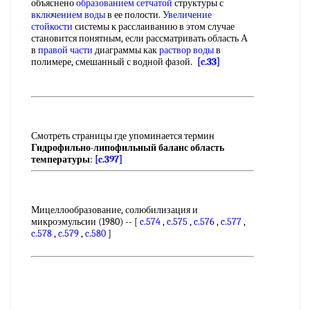
объяснено
образованием сетчатой
структуры с
включением воды
в ее полости.
Увеличение
стойкости
системы к расслаиванию в этом случае
становится понятным, если рассматривать область А
в
правой части
диаграммы как
раствор воды
в
полимере, смешанный с водной фазой.
[c.33]
Смотреть страницы где упоминается термин
Гидрофильно-липофильный баланс область
температуры
:
[c.397]
Мицеллообразование, солюбилизация и
микроэмульсии (1980) -- [
c.574
,
c.575
,
c.576
,
c.577
,
c.578
,
c.579
,
c.580
]