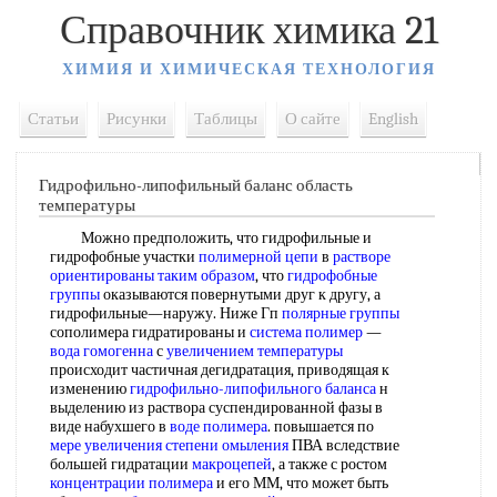
Справочник химика 21
ХИМИЯ И ХИМИЧЕСКАЯ ТЕХНОЛОГИЯ
Статьи
Рисунки
Таблицы
О сайте
English
Гидрофильно-липофильный баланс область
температуры
Можно предположить, что гидрофильные и
гидрофобные участки
полимерной цепи
в
растворе
ориентированы
таким образом
, что
гидрофобные
группы
оказываются повернутыми друг к другу, а
гидрофильные—наружу. Ниже Гп
полярные группы
сополимера гидратированы и
система полимер
—
вода гомогенна
с
увеличением температуры
происходит частичная дегидратация, приводящая к
изменению
гидрофильно-липофильного баланса
н
выделению из раствора суспендированной фазы в
виде набухшего в
воде полимера
. повышается по
мере увеличения
степени омыления
ПВА вследствие
большей гидратации
макроцепей
, а также с ростом
концентрации полимера
и его ММ, что может быть