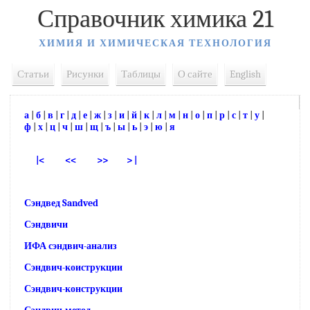
Справочник химика 21
ХИМИЯ И ХИМИЧЕСКАЯ ТЕХНОЛОГИЯ
Статьи
Рисунки
Таблицы
О сайте
English
а
|
б
|
в
|
г
|
д
|
е
|
ж
|
з
|
и
|
й
|
к
|
л
|
м
|
н
|
о
|
п
|
р
|
с
|
т
|
у
|
ф
|
х
|
ц
|
ч
|
ш
|
щ
|
ъ
|
ы
|
ь
|
э
|
ю
|
я
|<
<<
>>
> |
Сэндвед Sandved
Сэндвичи
ИФА сэндвич-анализ
Сэндвич-коиструкции
Сэндвич-конструкции