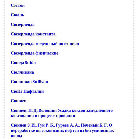
Сэттон
Сюань
Сюзерленда
Сюзерленда константа
Сюзерленда модельный потенциал
Сюзерленда физические
Сюида Suida
Сюлливана
Сюлливан Sullivan
СюНз Нафталин
Сюняев
Сюняев, Н. Д. Волошин Усадка коксов замедленного
коксования в процессе прокалки
Сюняев 3. И., Гун Р. Б., Гуреев А. А., Печеный Б. Г. О
переработке высоковязких нефтей из битуминозных
пород