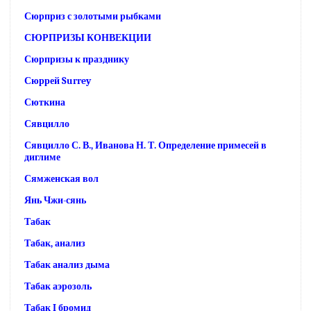
Сюрприз с золотыми рыбками
СЮРПРИЗЫ КОНВЕКЦИИ
Сюрпризы к празднику
Сюррей Surrey
Сюткина
Сявцилло
Сявцилло С. В., Иванова Н. Т. Определение примесей в
диглиме
Сямженская вол
Янь Чжи-сянь
Табак
Табак, анализ
Табак анализ дыма
Табак аэрозоль
Табак I бромид