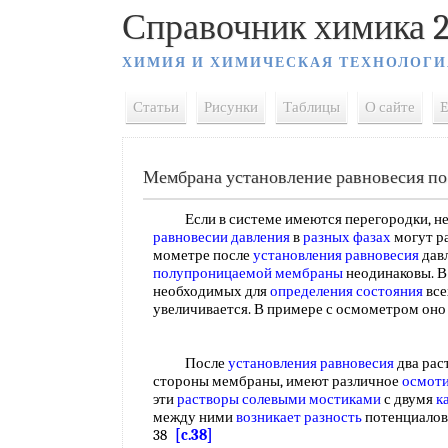
Справочник химика 2
ХИМИЯ И ХИМИЧЕСКАЯ ТЕХНОЛОГИ
Статьи
Рисунки
Таблицы
О сайте
E
Мембрана установление равновесия по
Если в системе имеются перегородки, не 
равновесии давления
в
разных фазах
могут ра
мометре после
установления равновесия
давл
полупроницаемой мембраны
неодинаковы. В
необходимых для
определения состояния
все
увеличивается. В примере с осмометром оно
После
установления равновесия
два рас
стороны мембраны, имеют различное
осмоти
эти
растворы солевыми мостиками
с двумя
к
между ними
возникает разность
потенциалов,
38
[c.38]