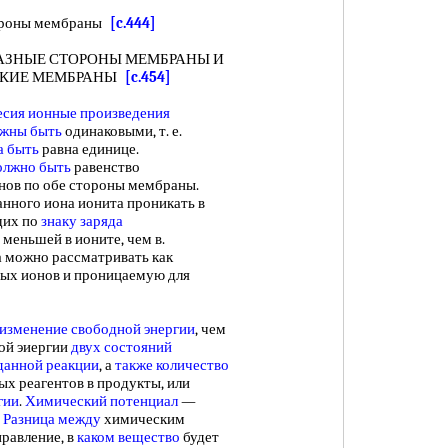
ороны мембраны
[c.444]
АЗНЫЕ СТОРОНЫ МЕМБРАНЫ И
СКИЕ МЕМБРАНЫ
[c.454]
есия
ионные произведения
жны быть
одинаковыми, т. е.
а быть
равна единице.
олжно быть
равенство
нов по обе стороны мембраны.
нного иона ионита проникать в
щих по
знаку заряда
меньшей в ионите, чем в.
а можно рассматривать как
ых ионов и проницаемую для
изменение свободной энергии
, чем
ной эиергии
двух
состояний
данной реакции
, а
также количество
ых реагентов в продукты, или
гии
.
Химический потенциал
—
.
Разница между
химическим
правление, в
каком вещество
будет