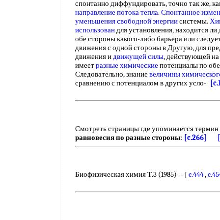
спонтанно диффундировать, точно так же, к
направление потока тепла
.
Спонтанное изме
уменьшения свободной энергии
системы.
Хи
использован
для установления, находится ли 
обе стороны какого-либо барьера или следуе
движения с одной стороны в Другую, для пр
движения и
движущей силы
, действующей на
имеет
разные химические
потенциалы по обе 
Следовательно, знание
величины химическог
сравнению с потенциалом в других усло-
[c.
Смотреть страницы где упоминается термин
равновесия по разные стороны
:
[c.266]
Биофизическая химия Т.3 (1985) -- [
c.444
,
c.45