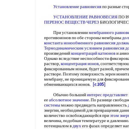
Установление равновесия
по разные ст
УСТАНОВЛЕНИЕ РАВНОВЕСИЯ
ПО Р
ПЕРЕНОС ВЕЩЕСТВ ЧЕРЕЗ
БИОЛОГИЧЕ
При установлении
мембранного равнов
противоионов по обе стороны мембраны
дол
константа ионообменного равновесия
должн
Термодинамическим условием равновесия
д
произведений
концентраций катионов
и анио
Однако вследствие неспособности фиксирова
раствор,
концентрация ионов
, соответствую
фиксированным ионам, будет разной, причем 
растворе. Поэтому поверхность зерен ионит
мембрану, не проницаемую для фиксированн
обменивающихся ионов.
[c.105]
Обычно больший
интерес представляет
ее
абсолютное значение
. По разнице свобод
системы
можно предвидеть направленность
энергии, необходимой для превращения данн
количество освобождающейся при
этом энер
величина, подобная температуре и давлению
потенциалом в
двух
его фазах определяет на