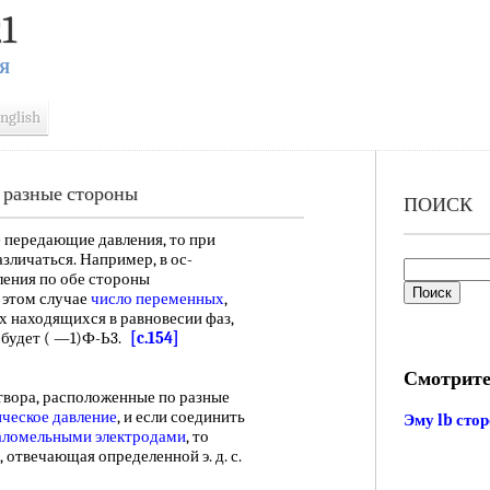
1
Я
nglish
 разные стороны
ПОИСК
передающие давления, то при
зличаться. Например, в ос-
ения по обе стороны
 этом случае
число переменных
,
х находящихся в равновесии фаз,
 будет ( —1)Ф-Ь3.
[c.154]
Смотрите
твора, расположенные по разные
ческое давление
, и если соединить
Эму lb сто
аломельными электродами
, то
 отвечающая определенной э. д. с.