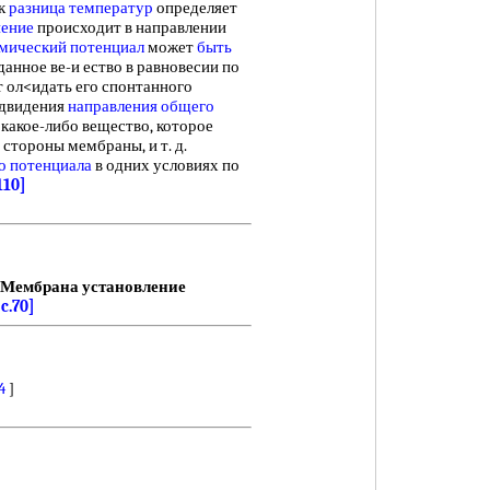
ак
разница температур
определяет
нение
происходит в направлении
мический потенциал
может
быть
данное ве-и ество в равновесии по
т ол<идать его спонтанного
едвидения
направления общего
 какое-либо вещество, которое
стороны мембраны, и т. д.
о потенциала
в одних условиях по
110]
Мембрана установление
[c.70]
4
]