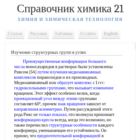
Справочник химика 21
ХИМИЯ И ХИМИЧЕСКАЯ ТЕХНОЛОГИЯ
Статьи
Рисунки
Таблицы
О сайте
English
Изучение структурных групп в углях
Преимущественные конформации
большого
числа
моносахаридов в растворах были установлены
Ривсом [54]
путем изучения
медноаммиачных
комплексов
пиранозидов и их производных.
Медноаммиачный ион
образует комплекс
с 1 ггс-
гидроксильными группами
, что
вызывает изменение
вращения. Этот эффект особенно велик, когда
проекционный угол
между этими
группами
составляет 60°, причем
знак вращения
зависит от
направления асимметрии
. Путем рассуждений этого
рода Ривс не
только показал
, что молекула принимает
конформацию кресла
всегда, когда это возможно, но
также перечислил
структурные особенности
каждого
конформера, уменьшающие его устойчивость. Он
принял, что
предпочтительной конформацией
в