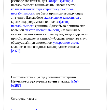
растворе является та, для
которой факторы
нестабильности минимальны. Чтобы ввести
количественную характеристику
факторов
нестабильности
, им были приписаны следующие
значения. Для любого
аксиального заместителя
,
кроме водорода, устанавливался
фактор
нестабильности
единица. Далее было принято, что
большой
фактор нестабильности
, названный А
-эффектом, появляется в том случае, когда гидроксил
при С-2 аксиален и связь С—О делит пополам угол,
образуемый при аномерном
углеродном атоме
кольцом и гликозидным кислородным атомом.
[c.170]
Смотреть страницы где упоминается термин
Изучение структурных групп в углях
:
[c.579]
[c.187]
Смотреть главы в: