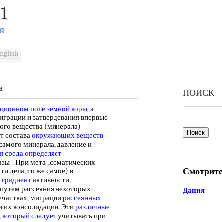
1
Я
nglish
а
ПОИСК
ационном поле
земной коры
, а
миграции и затвердевания впервые
ного вещества (минерала)
от состава
окружающих веществ
 самого минерала, давление и
я среда
определяет
зы-. При мета-,соматических
Смотрите
ти дела, то же самое) в
 градиент
активности,
путем рассеяния нехоторых
Дания
участках, миграции
рассеянных
и их консолидации. Эти
различные
,
который следует
учитывать при