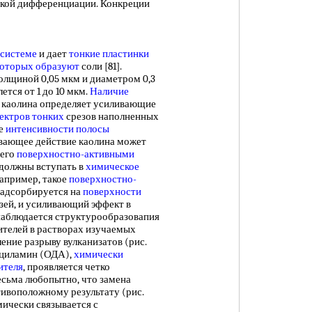
ской дифференциации. Конкреции
системе
и дает
тонкие пластинки
которых образуют
соли [81].
лщиной 0,05 мкм и диаметром 0,3
ется от 1 до 10 мкм.
Наличие
каолина определяет усиливающие
ектров тонких
срезов наполненных
ие
интенсивности полосы
ивающее действие каолина может
 его
поверхностно-активными
е должны вступать в
химическое
Например, такое
поверхностно-
, адсорбируется на
поверхности
зей, и усиливающий эффект в
 наблюдается структурообразовапия
телей в растворах изучаемых
ение разрыву вулканизатов (рис.
дециламин (ОДА),
химически
ителя
, проявляется четко
Весьма любопытно, что замена
ивоположному результату (рис.
ически связывается с