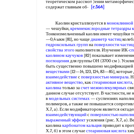
теоретическом рассмот )ении метаморфиче
содержат главным об-
[c.564]
Каолин кристаллизуется в
моноклинной 
— чешуйки,
кремнекислородные тетраэдры
Тонкоизмельченный каолин имеет чешуйки то
—0,4 ыкм [81], но чаще
диаметр частиц
колебл
гидроксильных групп
на
поверхности частиц
свойства этого
наполнителя. Изучение ИК-
сп
каолином каучуков
[82] показывает изменен
поглощения
для группы ОН (3700 см ). Усил
быть существенно повышено модификацией
веществами
[12—14, 123, 124, 83—85], которы
взаимодействие
с
поверхностью минерала
. 
активное вещество
, как
стеариновая кислота
каолина
только за
счет межмолекулярных
свя
данном случае отсутствует. В частности, не
в
модельных системах
— суспензиях наполни
полимеров, а также не повышается сопротивл
Х.7, а). Если модификатором является окта
взаимодействующий
с
поверхностью наполн
выраженный эффект
усиления (рис. Х.7, а). 
каолина
карбонатом кальция
приводит к прот
Х.7, б) в этом случае
стеариновая кислота
хим