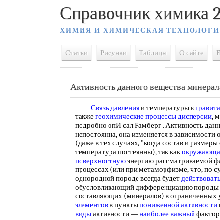
Справочник химика 2
ХИМИЯ И ХИМИЧЕСКАЯ ТЕХНОЛОГИ
Статьи
Рисунки
Таблицы
О сайте
E
Активность данного вещества минерал
Связь давления
и температуры в
гравит
также
геохимические процессы дисперсии
, 
подробно опИ сал Рамберг . Активность дан
непостоянна, она изменяется в зависимости 
(даже в тех случаях, "когда состав и размеры
температура постеянны), так как
окружающа
поверхностную
энергию рассматриваемой фа
процессах (или при метаморфизме, что, по су
однородной породе всегда будет
действовать
обусловливающий дифференциацию породы 
составляющих (минералов) в ограниченных 
элементов
в пункты
пониженной активности
виды
активности —
наиболее важный
фактор