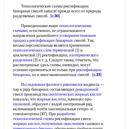
Технологические схемы ректификации
бинарных смесей зависят прежде всего от природы
разделяемых смесей.
[c.30]
Приведенными выше
технологическими
схемами
, естественно, не ограничиваются
направления дальнейшего
усовершенствования
процесса
ректификации бинарных
смесей. Так,
весьма перспективным является применение
технологических схем
термической
[1] и
циклической [2] ректификации,
изотермического
разделения
[3] и т. д. Следует также, отметить, что
рассмотренные здесь схемы, очевидно, могут
успешно применяться не только при
ректификации
бинарных
, по и многокомпонентных смесей.
[c.33]
Исследование фазового равновесия
жидкость —
пар в ряду бинарных составляющих
реакционной
смеси производства
синтетических жирных кислот
показало, что
жирные кислоты
, начиная с про-
пионовой
, образуют с водой азеотропный ряд,
включающий почти тангенциальные гетеро- и
гомоазеотропы [87]. При
разработке
технологической схемы
ректификации смеси
жирных кислот
,
полученных окислением
газового и
прямогонного бензина
, обнаружены тройные почти