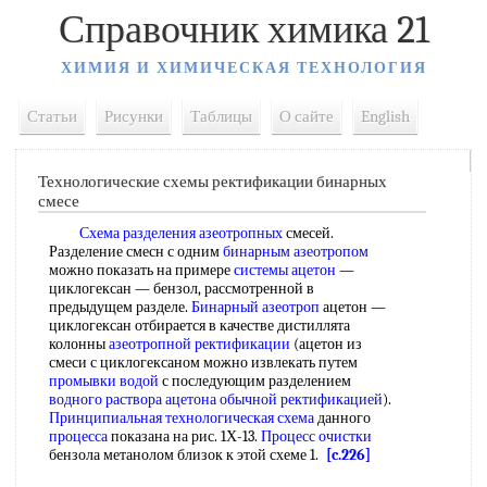
Справочник химика 21
ХИМИЯ И ХИМИЧЕСКАЯ ТЕХНОЛОГИЯ
Статьи
Рисунки
Таблицы
О сайте
English
Технологические схемы ректификации бинарных
смесе
Схема разделения азеотропных
смесей.
Разделение смесн с одним
бинарным азеотропом
можно показать на примере
системы ацетон
—
циклогексан — бензол, рассмотренной в
предыдущем разделе.
Бинарный азеотроп
ацетон —
циклогексан отбирается в качестве дистиллята
колонны
азеотропной ректификации
(ацетон из
смеси с циклогексаном можно извлекать путем
промывки водой
с последующим разделением
водного раствора ацетона
обычной ректификацией
).
Принципиальная технологическая схема
данного
процесса
показана на рис. 1Х-13.
Процесс очистки
бензола метанолом близок к этой схеме 1.
[c.226]