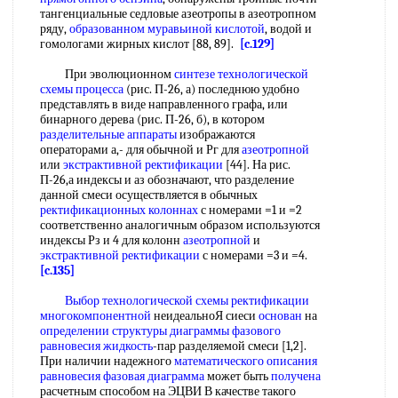
тангенциальные седловые азеотропы в азеотропном
ряду,
образованном муравьиной кислотой
, водой и
гомологами жирных кислот [88, 89].
[c.129]
При эволюционном
синтезе технологической
схемы
процесса
(рис. П-26, а) последнюю удобно
представлять в виде направленного графа, или
бинарного дерева (рис. П-26, б), в котором
разделительные аппараты
изображаются
операторами а,- для обычной и Рг для
азеотропной
или
экстрактивной ректификации
[44]. На рис.
П-26,а индексы и аз обозначают, что разделение
данной смеси осуществляется в обычных
ректификационных колоннах
с номерами =1 и =2
соответственно аналогичным образом используются
индексы Рз и 4 для колонн
азеотропной
и
экстрактивной ректификации
с номерами =3 и =4.
[c.135]
Выбор технологической схемы
ректификации
многокомпонентной
неидеальноЯ сиеси
основан
на
определении структуры
диаграммы фазового
равновесия жидкость
-пар разделяемой смеси [1,2].
При наличии надежного
математического описания
равновесия фазовая диаграмма
может быть
получена
расчетным способом на ЭЦВИ В качестве такого