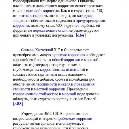
корродировали примерно одинаково. Однажды
начавшись, в дальнейшем коррозия может протекать
с очень
высокой скоростью
. Как и в случае стали 410,
ни
высокая скорость
потока воды, ни
катодная
защита
не обеспечивают надежного
предупреждения
коррозии
, поэтому сталь 430 и другие подобные ей
ферритные
нержавеющие стали
не рекомендуется
применять в условиях погружения.
[c.64]
Сплавы Хастеллой
X, F п G испытывают
пренебрежимо малую
щелевую коррозию
и обладают
хорошей стойкостью к
общей коррозии
в
морской
воде
, что подтверждается результатами
глубоководных
коррозионных испытаний
и
согласуется со сделанным выше выводом о
необходимости добавок хрома и молибдена для
обеспечения
пассивности никеля
и
повышения
стойкости
к
местной коррозии
. Прекрасной
коррозионной стойкостью
в
морской воде
должен
обладать, если судить по составу, и сплав Рене 41.
[c.88]
Учреждения ВМС США проявляют все
возрастающий интерес к
проблемам коррозии
разрушения материалов, используемых в
глубоководной технологии. Эти процессы в