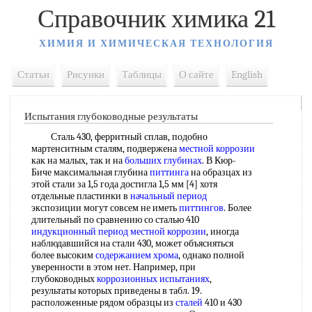
Справочник химика 21
ХИМИЯ И ХИМИЧЕСКАЯ ТЕХНОЛОГИЯ
Статьи
Рисунки
Таблицы
О сайте
English
Испытания глубоководные результаты
Сталь 430, ферритный сплав, подобно
мартенситным сталям, подвержена
местной коррозии
как на малых, так и на
больших глубинах
. В Кюр-
Биче максимальная глубина
питтинга
на образцах из
этой стали за 1,5 года достигла 1,5 мм [4] хотя
отдельные пластинки в
начальный период
экспозиции могут совсем не иметь
питтингов
. Более
длительный по сравнению со сталью 410
индукционный период
местной коррозии
, иногда
наблюдавшийся на стали 430, может объясняться
более высоким
содержанием хрома
, однако полной
уверенности в этом нет. Например, при
глубоководных
коррозионных испытаниях
,
результаты которых приведены в табл. 19.
расположенные рядом образцы из
сталей
410 и 430