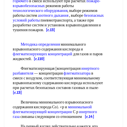
горючего
в смеси используют при расчетах
пожаро-
взрывобезопасных
режимов работы
технологического оборудования
, выборе режимов
работы систем
азотного дыхания
, выборе
безопасных
условий работы
пневмотранспорта, а также при
разработке систем и установок взрывоподавления и
тушения пожаров.
[c.13]
Методика определения
минимального
взрывоопасного содержания кислорода и
флегматизирующих концентраций
для газов и паров
жидкостей.
[c.110]
Флегматизирующая [концентрация
инертного
разбавителя
— концентрация
флегматизатора
в
смеси с воздухом, соответствующая минимальному
взрывоопасному содержанию кислорода используют
при расчетах безопасных составов газовых и пыле-
[c.13]
Величины минимального взрывоопасного
содержания кислорода Со). <р и
минимальной
флегматизирующей концентрации
С р
инертного
газа
связаны следующим со отношением
[c.14]
На первый взгляд действительно кажется, что