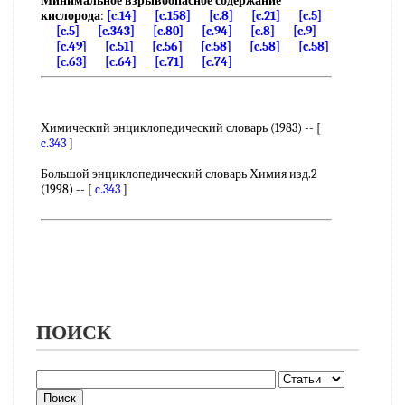
Минимальное взрывоопасное содержание
кислорода
:
[c.14]
[c.158]
[c.8]
[c.21]
[c.5]
[c.5]
[c.343]
[c.80]
[c.94]
[c.8]
[c.9]
[c.49]
[c.51]
[c.56]
[c.58]
[c.58]
[c.58]
[c.63]
[c.64]
[c.71]
[c.74]
Химический энциклопедический словарь (1983) -- [
c.343
]
Большой энциклопедический словарь Химия изд.2
(1998) -- [
c.343
]
ПОИСК