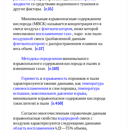
жидкости
со средствами водопенного тушения и
другие факторы.
[c.15]
Минимальным взрывоопасным содержанием
кислорода (МВСК) называется концентрация его в
смеси воздуха с
флегматизатором
, ниже которой
невозможно
воспламенение газо
-, паро- или пыле-
воздушной
смеси (разбавленной данным
флегматизатором
) с распространением пламени на
весь объем.
[c.17]
Методика определения
минимального
взрывоопасного содержания кислорода в пылях и
взвешенных газах.
[c.110]
Горючесть
и
взрываемость
порошков и пыли
характеризуются такими данными, как
температура
самовоспламенения
в слое порошка,
температура
вспышки
,
максимальное давление взрыва
,
минимальное взрывоопасное содержание кислорода
(окислителя) в пыли
[c.450]
Согласно многочисленным справочным данным
взрывоопасные свойства
водородной
смеси с
воздухом характеризуются следующими данными
область воспламенения
4,12—75% объема,