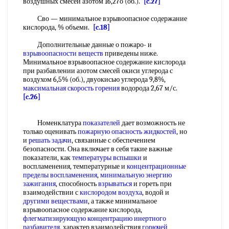
воздушных смесей азотом 16,27о (об.).
[c.27]
Сво — минимальное взрывоопасное содержание
кислорода, % объемн.
[c.18]
Дополнительные данные о пожаро- и
взрывоопасности веществ
приведены ниже.
Минимальное взрывоопасное содержание кислорода
при разбавлении азотом смесей окиси углерода с
воздухом 6,5% (об.), двуокисью углерода 9,8%,
максимальная скорость горения
водорода 2,67 м/с.
[c.26]
Номенклатура
показателей
дает возможность не
только оценивать
пожарную опасность
жидкостей
, но
и
решать задачи
, связанные с обеспечением
безопасности. Она включает в себя такие важные
показатели, как
температуры вспышки
и
воспламенения, температурные и
концентрационные
пределы воспламенения
,
минимальную энергию
зажигания
, способность
взрываться
и гореть при
взаимодействии с
кислородом воздуха
, водой и
другими веществами
, а также минимальное
взрывоопасное содержание кислорода,
флегматизирующую концентрацию
инертного
разбавителя
, характер взаимодействия
горючей