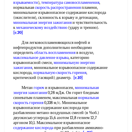
взрываемости
),
температура самовоспламенения
,
нормальная
скорость распространения
пламени,
минимальное взрывоопасное содержание кислорода
(окислителя), склонность к взрыву и детонации,
минимальная энергия зажигания
и чувствительность
к
механическому воздействию
(удару и трению).
[c.20]
Для легковоспламеняющихся нефтей и
нефтепродуктов дополнительно необходимо
определить
область воспламенения
в воздухе,
максимальное давление взрыва
, категорию
взрывоопасной смеси,
минимальную энергию
зажигания
, минимальное взрывоопасное содержание
кислорода,
нормальную скорость горения
,
критический (гасящий) диаметр.
[c.10]
Метан
горюч
и взрывоопасен,
минимальная
энергия зажигания
0,28 мДж. Он горит бледным
синеватым пламенем, максимальная
нормальная
скорость горения
0,338 м/с. Минимальное
взрывоопасное содержание кислорода при
разбавлении метано-воздушных смесей (в %об.)
двуокисью углерода 15,6 азотом 12,8 гелием 12,7
аргоном 10,1. Максимальное взрывоопасное
содержание кислорода
при разбавлении аммиачно-