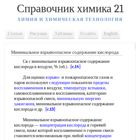
Справочник химика 21
ХИМИЯ И ХИМИЧЕСКАЯ ТЕХНОЛОГИЯ
Статьи
Рисунки
Таблицы
О сайте
English
Минимальное взрывоопасное содержание кислорода
Св с минимальное взрывоопасное содержание
кислорода в воздухе, % (об.).
[c.14]
Для оценки
взрыво
- и пожароопасности газов и
паров используют
следующие
показатели
пределы
воспламенения
в воздухе,
температуру вспышки
,
самовоспламенения и воспламенения, категорию
взрывоопасной смеси,
минимальную энергию
зажигания
, минимальное взрывоопасное содержание
кислорода и др.
[c.13]
Минимальное взрывоопасное содержание
кислорода —
концентрация кислорода
в горючей
смеси, ниже которой воспламенение п горение смеси
становится невозможным при любой
концентрации