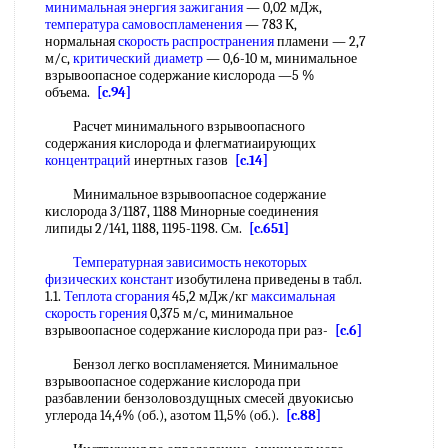
минимальная энергия зажигания
— 0,02 мДж,
температура самовоспламенения
— 783 К,
нормальная
скорость распространения
пламени — 2,7
м/с,
критический диаметр
— 0,6-10 м, минимальное
взрывоопасное содержание кислорода —5 %
объема.
[c.94]
Расчет минимального взрывоопасного
содержания кислорода и флегматиаирующих
концентраций
инертных газов
[c.14]
Минимальное взрывоопасное содержание
кислорода 3/1187, 1188 Минорные соединения
липиды 2/141, 1188, 1195-1198. См.
[c.651]
Температурная зависимость
некоторых
физических констант
изобутилена приведены в табл.
1.1.
Теплота сгорания
45,2 мДж/кг
максимальная
скорость горения
0,375 м/с, минимальное
взрывоопасное содержание кислорода при раз-
[c.6]
Бензол легко воспламеняется. Минимальное
взрывоопасное содержание кислорода при
разбавлении бензоловоздущных смесей двуокисью
углерода 14,4% (об.), азотом 11,5% (об.).
[c.88]