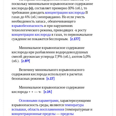
поскольку минимальное взрывоопасное содержание
кислорода фф, составляет примерно 10% (об.), то
требование доводить
концентрацию кислорода
В
газах до 4% (об.) неоправданно. Но если учесть
необходимость запаса , обеапечивающего
взрывобезопасность
и при нарушениях
технологического режима, приводящих -к росту
концентрации кислорода
в газах, то первоначальное
суждение не покажется бесспорным.
[c.177]
Минимальное взрывоопасное содержание
кислорода ири разбавлении водородовоздушных
смесей двуокисью углерода 7,9% (об.), азотом 5,0%
(об.).
[c.89]
Величину минимального взрывоопасного
содержания кислорода используют в расчетах
безопасных режимов
[c.17]
Минимальное взрывоопасное содержание
кислорода + + — ч-
[c.14]
Основными параметрами
, характеризующими
взрывоопасность среды, являются
температура
вспышки
,
область воспламенения
(температурные и
концентрационные пределы
—
пределы