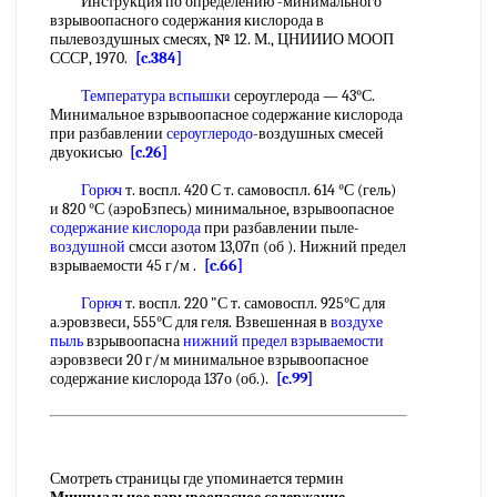
Инструкция по определению -минимального
взрывоопасного содержания кислорода в
пылевоздушных смесях, № 12. М., ЦНИИИО МООП
СССР, 1970.
[c.384]
Температура вспышки
сероуглерода — 43°С.
Минимальное взрывоопасное содержание кислорода
при разбавлении
сероуглеродо
-воздушных смесей
двуокисью
[c.26]
Горюч
т. воспл. 420 С т. самовоспл. 614 °С (гель)
и 820 °С (аэроБзпесь) минимальное, взрывоопасное
содержание кислорода
при разбавлении пыле-
воздушной
смсси азотом 13,07п (об ). Нижний предел
взрываемости 45 г/м .
[c.66]
Горюч
т. воспл. 220 "С т. самовоспл. 925°С для
а.эровзвеси, 555°С для геля. Взвешенная в
воздухе
пыль
взрывоопасна
нижний предел взрываемости
аэровзвеси 20 г/м минимальное взрывоопасное
содержание кислорода 137о (об.).
[c.99]
Смотреть страницы где упоминается термин