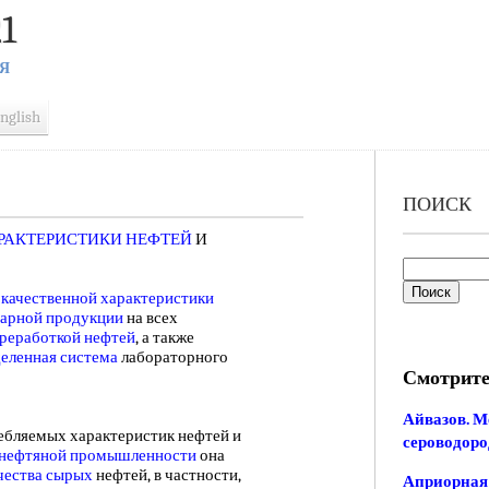
1
Я
nglish
ПОИСК
РАКТЕРИСТИКИ НЕФТЕЙ
И
я
качественной характеристики
варной продукции
на всех
реработкой нефтей
, а также
еленная система
лабораторного
Смотрите
Айвазов. М
ляемых характеристик нефтей и
сероводоро
нефтяной промышленности
она
чества сырых
нефтей, в частности,
Априорная