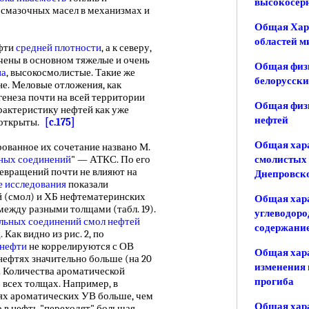
высокосер
е смазочных масел в механизмах и
Общая Хар
областей м
фти
средней плотности
, а к северу,
ечены в основном тяжелые и очень
Общая физ
на
, высокосмолистые. Такие же
белорусски
не. Меловые отложения, как
генеза почти на всей территории
Общая физ
рактеристику нефтей как уже
нефтей
ь открыты.
[c.175]
Общая хара
рованное их сочетание названо М.
ных соединений
" — АТКС. По его
смолистых 
евращений почти не влияют на
Днепровск
 исследования
показали
 (смол) и ХБ нефтематеринских
Общая хар
между разными толщами (табл. 19).
углеводоро
льных соединений
смол нефтей
содержание
Как видно из рис. 2, по
 нефти
не коррелируются с ОВ
Общая хара
нефтях значительно больше (на 20
изменения
 Количества ароматической
прогиба
о всех толщах. Например, в
ях ароматических УВ больше, чем
Общая хар
о в нефть "переходят" большая