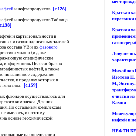
месторожд
 нефтей
и нефтепродуктов
[c.126]
Краткая ха
перегонки 
нефтей и нефтепродуктов Таблица
c.138]
Краткая ха
ефтей и карты зональности в
применяемы
фтяных и газоконденсатных залежей
газоперер
оза состава УВ и их
фазового
ристики можно (и даже
Ловушечны
отражающую специфические
характери
та, информацию. Целесообразно
парафинистых нефтей, а также
Михайлов И.
ено повышенное содержание
Изотова Н.
участки, в пределах которых в
М., Эксплу
о генотипа.
[c.159]
трансформа
ных флюидов осуществлялось длн
очистки из
юрского комплекса. Для них
Камни
ция. По остальным комплексам
не имелось, и поэтому
Молекуляр
 на основе геохимической
нефтей и н
НЕФТИ БЕ
 основанные на определении