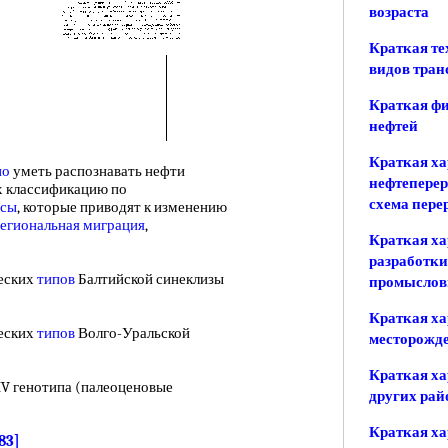
возраста
Краткая те
видов тран
Краткая фи
нефтей
Краткая х
но
уметь распознавать нефти
нефтеперер
х классификацию по
схема пере
ссы
, которые приводят к изменению
егиональная миграция
,
Краткая ха
разработки
еских
типов
Балтийской синеклизы
промыслов
Краткая х
еских
типов
Волго-Уральской
месторожде
Краткая ха
IV генотипа (палеоценовые
других ра
Краткая ха
.83]