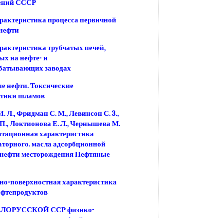
ений СССР
рактеристика процесса первичной
нефти
рактеристика трубчатых печей,
х на нефте- и
абатывающих заводах
е нефти. Токсические
стики шламов
 Л., Фридман С. М., Левинсон С. 3.,
 П., Локтионова Е. Л., Чернышева М.
атационная характеристика
торного. масла адсорбционной
 нефти месторождения Нефтяные
но-поверхностная характеристика
ефтепродуктов
ЛОРУССКОЙ ССР физико-