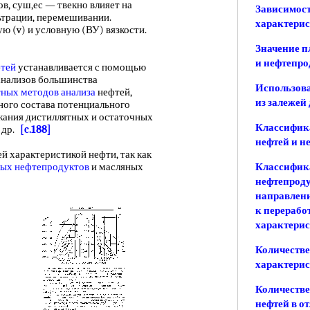
в, суш,ес — твекно влияет на
Зависимост
ьтрации, перемешивании.
характерис
ую (v) и условную (ВУ) вязкости.
Значение п
и нефтепро
фтей
устанавливается с помощью
анализов большинства
Использова
тных методов анализа
нефтей,
из залежей
ого состава потенциального
жания дистиллятных и остаточных
Классифика
и др.
[c.188]
нефтей и н
й характеристикой нефти, так как
лых нефтепродуктов
и масляных
Классифика
нефтепроду
направлени
к перерабо
характерис
Количестве
характерис
Количестве
нефтей в о