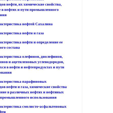
дов нефти, их химические свойства,
 в нефтях и пути промышленного
ания
актеристика нефтей Сахалина
ктеристика нефти и газа
ктеристика нефти и определение ее
го состава
ктеристика олефинов, диолефинов,
нов и ацетиленовых углеводородов,
ся в нефти и нефтепродуктах и пути
ования
актеристика парафиновых
дов нефти и газа, химические свойства
ание в различных нефтях и нефтяных
и промышленного использования
актеристика смолисто-асфальтеновых
фти