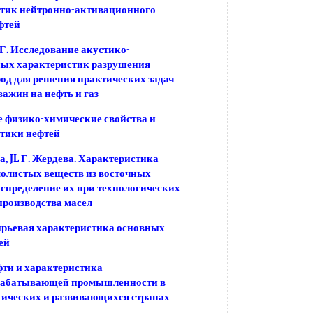
стик нейтронно-активационного
фтей
Г. Исследование акустико-
ных характеристик разрушения
од для решения практических задач
важин на нефть и газ
 физико-химические свойства и
тики нефтей
а, JL Г. Жердева. Характеристика
олистых веществ из восточных
аспределение их при технологических
производства масел
ырьевая характеристика основных
ей
ти и характеристика
рабатывающей промышленности в
ических и развивающихся странах