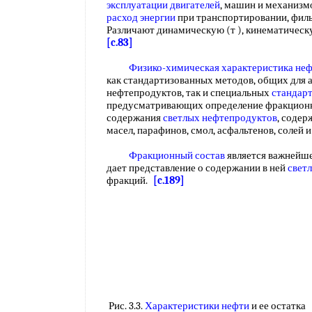
эксплуатации
двигателей
, машин и механизмо
расход энергии
при транспортировании, фил
Различают динамическую (т ), кинематическ
[c.83]
Физико-химическая характеристика не
как стандартизованных методов, общих для 
нефтепродуктов, так и специальных
стандар
предусматривающих определение фракционн
содержания
светлых нефтепродуктов
, содер
масел, парафинов, смол, асфальтенов, солей 
Фракционный состав
является важнейше
дает представление о содержании в ней
свет
фракций.
[c.189]
Рис. 3.3.
Характеристики нефти
и ее остатка