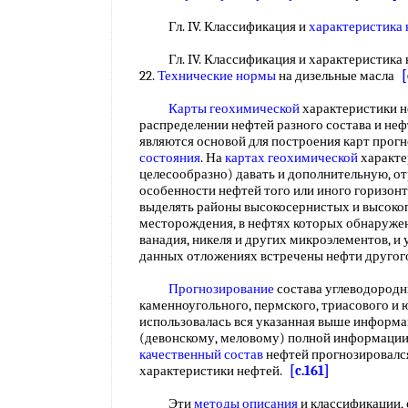
Гл. IV. Классификация и
характеристика
Гл. IV. Классификация и характеристика 
22.
Технические нормы
на дизельные масла
[
Карты геохимической
характеристики н
распределении нефтей разного состава и не
являются основой для построения карт прогн
состояния
. На
картах геохимической
характе
целесообразно) давать и дополнительную, 
особенности нефтей того или иного горизон
выделять районы высокосернистых и высоко
месторождения, в нефтях которых обнаруж
ванадия, никеля и других микроэлементов, и 
данных отложениях встречены нефти другог
Прогнозирование
состава углеводород
каменноугольного, пермского, триасового и 
использовалась вся указанная выше информа
(девонскому, меловому) полной информации 
качественный состав
нефтей прогнозировался
характеристики нефтей.
[c.161]
Эти
методы описания
и классификации,