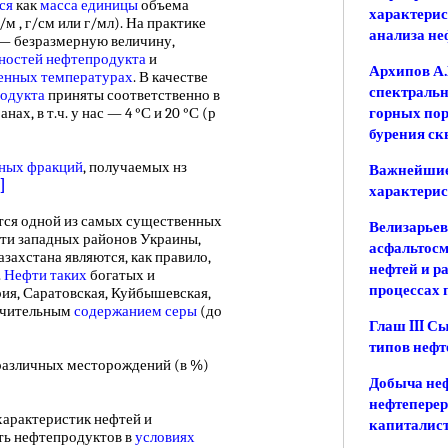
ся
как
масса единицы
объема
характери
м , г/см или г/мл). На практике
анализа не
— безразмерную величину,
ностей
нефтепродукта
и
Архипов А.
енных температурах
. В качестве
спектраль
одукта
приняты соответственно в
нах, в т.ч. у нас — 4 °С и 20 °С (р
горных пор
бурения ск
ных фракций
, получаемых нз
Важнейшие
]
характерис
тся одной из самых существенных
Велизарьев
фти западных районов Украины,
асфальтосм
азахстана являются, как правило,
нефтей и р
.
Нефти таких
богатых и
процессах 
рия, Саратовская, Куйбышевская,
начительным
содержанием серы
(до
Глаш III С
типов нефт
различных месторождений (в %)
Добыча неф
нефтепере
арактеристик нефтей и
капиталист
ть нефтепродуктов в
условиях