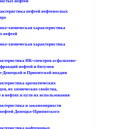
нистых нефтей
актеристика нефтей нефтеносных
ира
ико-химическая характеристика
х нефтей
ико-химическая характеристика
ктеристика ИК-спектров асфальтово-
фракций нефтей и битумов
о-Донецкой и Припятской впадин
актеристика ароматических
дов, их химические свойства,
 в нефтях и пути их использования
ктеристика и закономерности
 нефтей Донецко-Припятского
актеристика нафтеновых