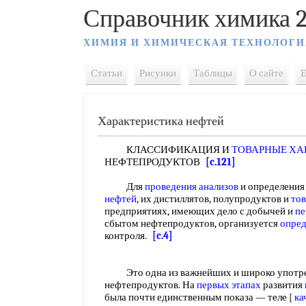
Справочник химика 2
ХИМИЯ И ХИМИЧЕСКАЯ ТЕХНОЛОГИ
Статьи
Рисунки
Таблицы
О сайте
E
Характеристика нефтей
КЛАССИФИКАЦИЯ И
ТОВАРНЫЕ ХА
НЕФТЕПРОДУКТОВ
[c.121]
Для
проведения анализов
и определени
нефтей
, их дистиллятов, полупродуктов и
то
предприятиях, имеющих дело с добычей и
пе
сбытом нефтепродуктов, организуется
опред
контроля.
[c.4]
Это одна из важнейших и широко употреб
нефтепродуктов. На
первых этапах
развития
была почти единственным показа — тeлe [
ка