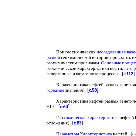
При геохимических
исследованиях важ
разной
геохимической истории, проводить и
геохимическим признакам.
Основные проце
геохимической характеристики нефти, - это
р
гипергенные и катагенные процессы.
[c.112]
Характеристика нефтей разных генетич
(
средние
значения)
[c.58]
Характеристика нефтей разных генетич
НГП
[c.60]
Геохимическая характеристика
нефтей 
отложения)
[c.83]
Параметры Характеристика
нефтей
[c