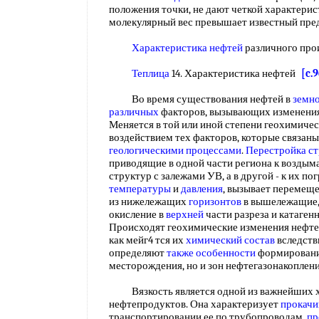
положения точки, не дают четкой характерис
молекулярный вес превышает известный пре
Характеристика нефтей
различного пр
Теплица
14. Характеристика нефтей
[c.
Во время существования нефтей в
земно
различных
факторов, вызывающих изменения 
Меняется в той или иной степени геохимиче
воздействием тех факторов, которые связан
геологическими процессами
.
Перестройка с
приводящие в одной части региона к воздыма
структур с залежами УВ, а в другой - к их п
температуры
и
давления
, вызывает перемещ
из нижележащих
горизонтов
в вышележащие,
окисление в
верхней
части разреза и катаген
Происходят геохимические изменения нефтей 
как мейг4 тся их
химический состав
вследств
определяют
также особенности
формирования
месторождения, но и зон нефтегазонакоплен
Вязкость является одной из важнейших х
нефтепродуктов. Она характеризует
прокачи
транспортировании ее по трубопроводам,
пр