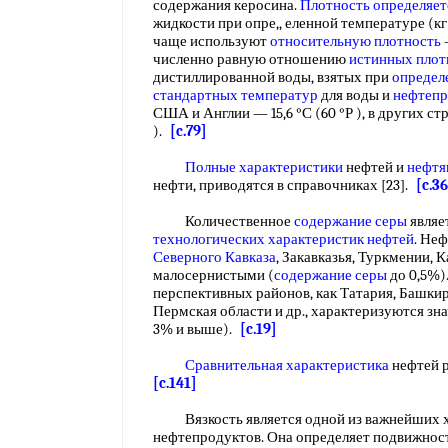
содержания керосина.
Плотность определяет
жидкости при опре,, еленной температуре (кг/
чаще используют
относительную плотность
численно равную отношению
истинных плот
дистиллированной воды, взятых при
определ
стандартных температур
для воды и
нефтепр
США и Англии — 15,6 °С (60 °Р ), в других стра
).
[c.79]
Полные характеристики
нефтей и
нефтя
нефти, приводятся в справочниках [23].
[c.36
Количественное
содержание серы
являе
технологических характеристик нефтей
. Не
Северного Кавказа
, Закавказья, Туркмении, К
малосернистыми (
содержание серы
до 0,5%)
перспективных районов, как Татария, Башки
Пермская области и др., характеризуются з
3% и выше).
[c.19]
Сравнительная характеристика
нефтей 
[c.141]
Вязкость является одной из важнейших х
нефтепродуктов. Она определяет подвижнос