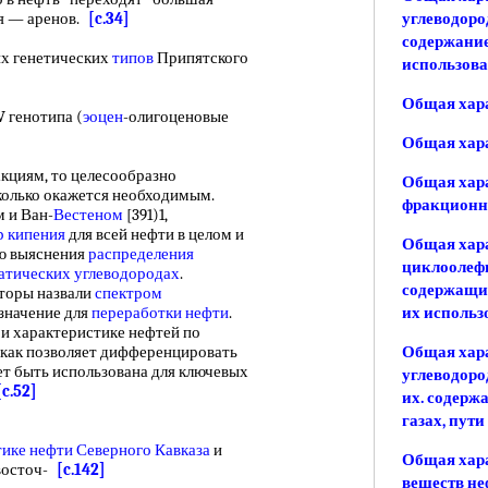
я — аренов.
[c.34]
углеводоро
содержание
 генетических
типов
Припятского
использов
Общая хар
генотипа (
эоцен
-олигоценовые
Общая хара
циям, то целесообразно
Общая хара
сколько окажется необходимым.
фракционно
 и Ван-
Вестеном
[391)1,
р кипения
для всей нефти в целом и
Общая хара
ю выяснения
распределения
циклоолефи
атических углеводородах
.
содержащих
торы назвали
спектром
значение для
переработки нефти
.
их использ
ри характеристике нефтей по
к как позволяет дифференцировать
Общая хар
ет быть использована для ключевых
углеводоро
[c.52]
их. содерж
газах, пут
тике нефти
Северного Кавказа
и
Общая хар
 восточ-
[c.142]
веществ не