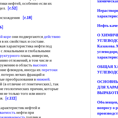
химическая
тики нефтей, особенно если их
дел.
[c.52]
Нераствори
характери
оисхождения
[c.18]
Нефть каче
96]
О ХИМИЧ
й коре
они подвергаются
действию
УГЛЕВОДОР
в их свойствах и составе.
ская характеристика нефти под
Казакова. 
ы с локальными и глобальными
углеводоро
труктурного
плана, инверсии,
характери
нию отложений, в том числе и
огружению в область
высоких
ОБЩАЯ Х
ение флюидов, иногда их
перетоки
УГЛЕВОД
 потерю легких фракций и
ные преобразования в
нижней
.
ОСНОВНЫ
(в отличие от генетических), так
ДЛЯ ХАР
ие геологических причин, которые
ВЫРАБОТ
 не только того или иного
ия.
[c.112]
Оболенцев, 
арактеристик нефтей и
вопросу о 
ваемость
нефти при
производст
окачиваемость
топлив и