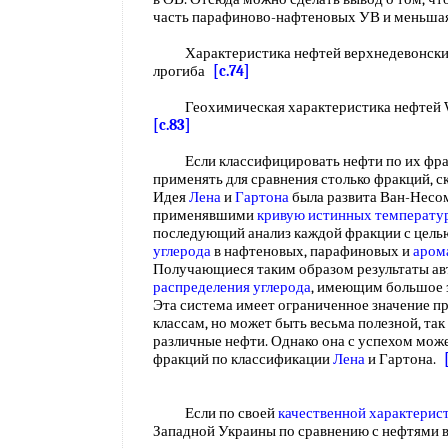
часть парафиново-нафтеновых УВ и меньша
Характеристика нефтей верхнедевонских
лрогиба
[c.74]
Геохимическая характеристика нефтей V 
[c.83]
Если классифицировать нефти по их фрак
применять для сравнения столько фракций, 
Идея
Лена
и
Гартона
была развита Ван-Несом
применявшими
кривую истинных температу
последующий анализ каждой фракции с цель
углерода
в нафтеновых, парафиновых и
аром
Получающиеся таким образом результаты ав
распределения углерода
, имеющим большое 
Эта система имеет ограниченное значение п
классам, но может быть весьма полезной, та
различные нефти. Однако она с успехом мож
фракций по классификации
Лена
и Гартона.
Если по своей
качественной характерис
Западной Украины по сравнению с нефтями