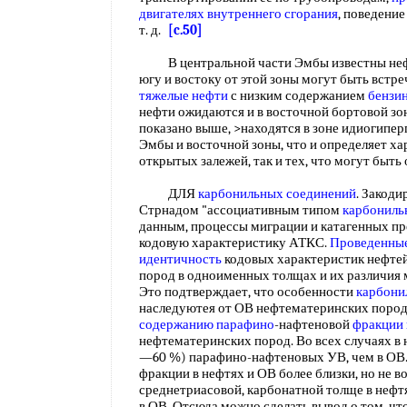
двигателях внутреннего сгорания
, поведени
т. д.
[c.50]
В центральной части Эмбы известны не
югу и востоку от этой зоны могут быть встр
тяжелые нефти
с низким содержанием
бензи
нефти ожидаются и в восточной бортовой зо
показано выше, >находятся в зоне идиогипер
Эмбы и восточной зоны, что и определяет ха
открытых залежей, так и тех, что могут быт
ДЛЯ
карбонильных соединений
. Закоди
Стрнадом "ассоциативным типом
карбониль
данным, процессы миграции и катагенных пр
кодовую характеристику АТКС.
Проведенные
идентичность
кодовых характеристик нефтей
пород в одноименных толщах и их различия 
Это подтверждает, что особенности
карбони
наследуютея от ОВ нефтематеринских пород. 
содержанию парафино
-нафтеновой
фракции
нефтематеринских пород. Во всех случаях в 
—60 %) парафино-нафтеновых УВ, чем в ОВ.
фракции в нефтях и ОВ более близки, но не в
среднетриасовой, карбонатной толще в нефт
в ОВ. Отсюда можно сделать вывод о том, чт