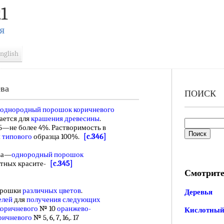
1
Я
nglish
ева
ПОИСК
однородный порошок
коричневого
ается для
крашения древесины
.
65—не более 4%. Растворимость в
 типового
образца 100%.
[c.346]
ва—
однородный порошок
отных красите-
[c.345]
Смотрите
орошки
различных цветов
.
Деревья
елей
для
получения следующих
коричневого
№ 10
оранжево-
Кислотный
ричневого
№ 5, 6, 7, 16,. 17