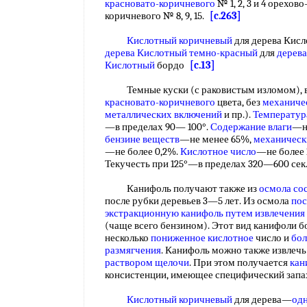
красновато-коричневого
№ 1, 2, 3 и 4 орехово
коричневого № 8, 9, 15.
[c.263]
Кислотный коричневый
для дерева Кис
дерева Кислотный темно-красный
для
дерев
Кислотный
бордо
[c.13]
Темные куски (с раковистым изломом), 
красновато-коричневого
цвета, без
механиче
металлических включений
и пр.).
Температур
—в пределах 90— 100°.
Содержание влаги
—не
бензине веществ
—не менее 65%,
механическ
—не более 0,2%.
Кислотное число
—не более 
Текучесть при 125°—в пределах 320—600 се
Канифоль получают также из
осмола со
после рубки деревьев 3—5 лет. Из осмола
пос
экстракционную канифоль
путем извлечения
(чаще всего бензином). Этот вид канифоли б
несколько
пониженное кислотное
число и
бол
размягчения
. Канифоль можно также извлечь
раствором щелочи
. При этом получается
кан
консистенции, имеющее специфический запа
Кислотный коричневый
для дерева—
од