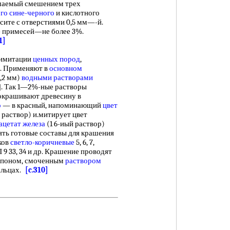
учаемый смешением трех
го сине-черного
и кислотного
 сите с отверстиями 0,5 мм—-й.
е примесей—не более 3%.
1]
 имитации
ценных пород
,
а. Применяют в
основном
,2 мм)
водными растворами
19]. Так 1—2%-ные растворы
окрашивают древесину в
о
— в красный, напоминающий
цвет
раствор) и.митирует цвет
ацетат железа
(1 6-иый раствор)
ять готовые составы для крашения
ков
светло-коричневые
5, 6, 7,
 9 33, 34 и др. Крашение проводят
мпоном, смоченным
раствором
вальцах.
[c.310]