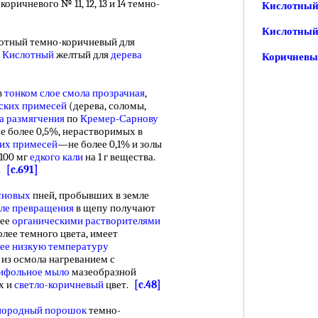
-коричневого № 11, 12, 13 и 14 темно-
Кислотный
Кислотный
лотный темно-коричневый для
а Кислотный
желтый для
дерева
Коричнев
в
тонком слое
смола прозрачная
,
ских примесей
(дерева, соломы,
а размягчения
по
Кремер-Сарнову
 более 0,5%, нерастворимых в
их примесей
—не более 0,1% и золы
100 мг
едкого кали
на 1 г вещества.
к.
[c.691]
сновых
пней, пробывших в земле
ле превращения
в щепу получают
ее
органическими растворителями
олее темного цвета, имеет
ее низкую
температуру
 из осмола нагреванием с
ифольное мыло
мазеобразной
х и
светло-коричневый
цвет.
[c.48]
нородный порошок
темно-