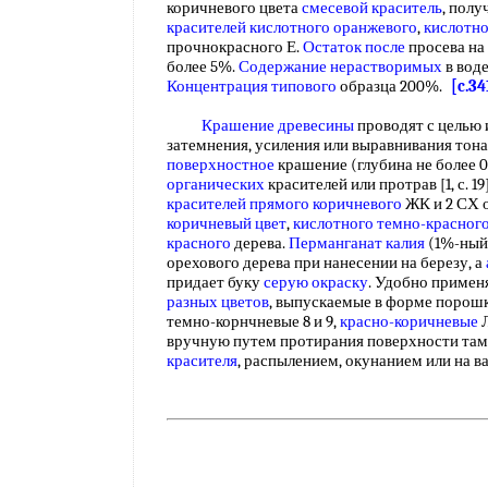
коричневого цвета
смесевой краситель
, пол
красителей кислотного оранжевого
,
кислотно
прочнокрасного Е.
Остаток после
просева на
более 5%.
Содержание нерастворимых
в вод
Концентрация типового
образца 200%.
[c.34
Крашение древесины
проводят с целью
затемнения, усиления или выравнивания тон
поверхностное
крашение (глубина не более 0
органических
красителей или протрав [1, с. 
красителей прямого коричневого
ЖК и 2 СХ 
коричневый цвет
,
кислотного темно-красног
красного
дерева.
Перманганат калия
(1%-ный 
орехового дерева при нанесении на березу, а
придает буку
серую окраску
. Удобно примен
разных цветов
, выпускаемые в форме порош
темно-корнчневые 8 и 9,
красно-коричневые
Л
вручную путем протирания поверхности та
красителя
, распылением, окунанием или на 