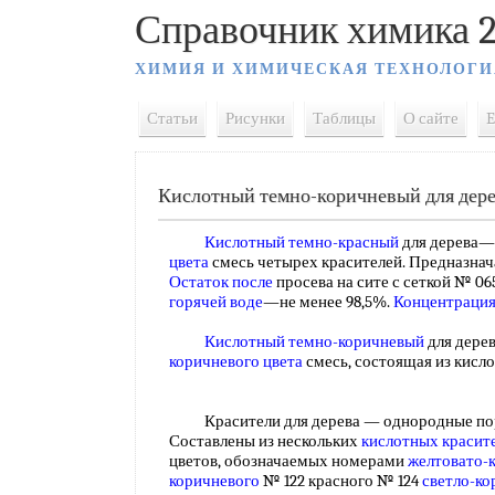
Справочник химика 2
ХИМИЯ И ХИМИЧЕСКАЯ ТЕХНОЛОГИ
Статьи
Рисунки
Таблицы
О сайте
E
Кислотный темно-коричневый для дер
Кислотный темно-красный
для дерева—
цвета
смесь четырех красителей. Предназнач
Остаток после
просева на сите с сеткой № 0
горячей воде
—не менее 98,5%.
Концентрация
Кислотный темно-коричневый
для дере
коричневого цвета
смесь, состоящая из кисл
Красители для дерева — однородные п
Составлены из нескольких
кислотных красит
цветов, обозначаемых номерами
желтовато-
коричневого
№ 122 красного № 124
светло-ко