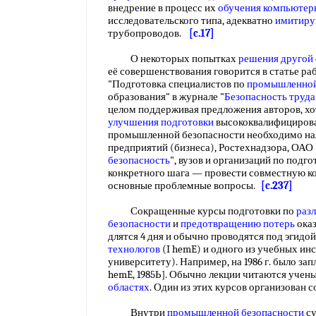
внедрение в процесс их
обучения компьютер
исследовательского типа, адекватно
имитиру
трубопроводов.
[c.17]
О некоторых попытках
решения другой
её совершенствования говорится в статье ра
"Подготовка специалистов по
промышленной
образования" в журнале "
Безопасность труда
целом поддерживая предложения авторов, хот
улучшения подготовки
высококвалифицирова
промышленной безопасности необходимо на
предприятий (бизнеса), Ростехнадзора, ОАО
безопасность
", вузов и организаций по подго
конкретного шага — провести совместную к
основные проблемные вопросы.
[c.237]
Сокращенные курсы подготовки по
раз
безопасности
и
предотвращению потерь
оказ
длятся 4 дня и обычно проводятся под эгидо
технологов
(I hemE) и одного из учебных ин
университету). Например, на 1986 г. было зап
hemE, 1985Ь]. Обычно лекции читаются учен
областях
. Один из этих курсов организован
Внутри
промышленной безопасности
су