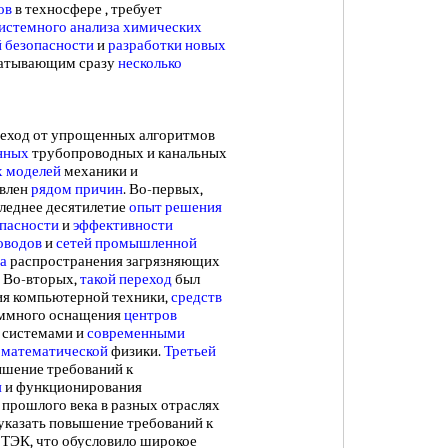
ов
в техносфере , требует
истемного анализа химических
й безопасности
и
разработки новых
ватывающим сразу
несколько
ход от упрощенных алгоритмов
нных
трубопроводных и канальных
х моделей
механики и
овлен
рядом причин
. Во-первых,
следнее десятилетие
опыт решения
пасности
и
эффективности
оводов
и
сетей промышленной
а
распространения загрязняющих
). Во-вторых,
такой переход
был
ия компьютерной техники,
средств
аммного оснащения
центров
 системами и
современными
 математической
физики.
Третьей
шение требований к
я
и функционирования
а прошлого века в разных отраслях
 указать повышение требований к
 ТЭК, что обусловило широкое