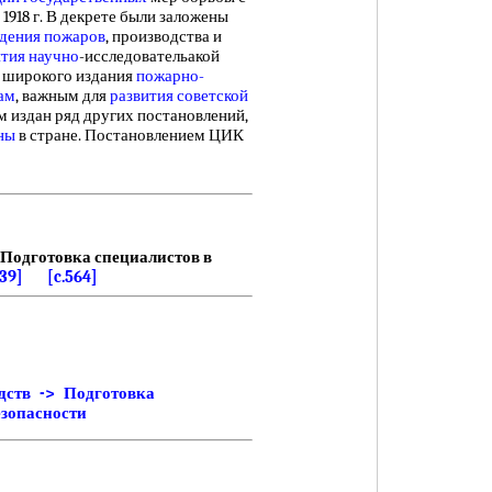
 1918 г. В декрете были заложены
дения пожаров
, производства и
ития научно
-исследовательакой
, широкого издания
пожарно-
ам
, важным для
развития советской
м издан ряд других постановлений,
ны
в стране. Постановлением ЦИК
Подготовка специалистов в
139]
[c.564]
дств -> Подготовка
езопасности