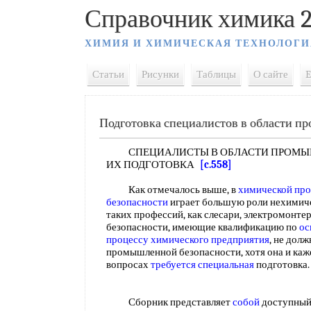
Справочник химика 2
ХИМИЯ И ХИМИЧЕСКАЯ ТЕХНОЛОГИ
Статьи
Рисунки
Таблицы
О сайте
E
Подготовка специалистов в области п
СПЕЦИАЛИСТЫ В ОБЛАСТИ ПРОМЫШ
ИХ ПОДГОТОВКА
[c.558]
Как отмечалось выше, в
химической пр
безопасности
играет большую роли нехимиче
таких профессий, как слесари, электромонтер
безопасности, имеющие квалификацию по
ос
процессу
химического предприятия
, не дол
промышленной безопасности, хотя она и ка
вопросах
требуется специальная
подготовка
Сборник представляет
собой
доступный