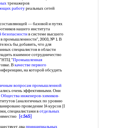
ных
тренажеров
ющих работу
реальных сетей
составляющей — базовой и путях
ботников нашего института
 безопасности
в системе высшего
в промышленности", 2003, № 1. В
елось бы добавить, что для
нных специалистов в области
ладить взаимное сотрудничество
 "НТЦ "
Промышленная
товке. В
качестве первого
онференцию, на которой обсудить
личным вопросам
промышленной
ались очень эффективными. Они
й
Общества инженеров
-
химиков-
ститутов (аналогичных по уровню
ланировано проведение 14 курсов [I
ыми, специалистами в
отдельных
 совместно
[c.565]
ществует два
принципиальных