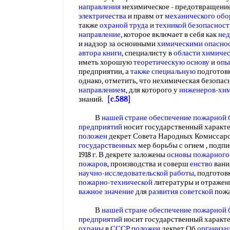
направления
нехимическое - предотвращение
электричества
и правм от
механического обо
также
охраной труда
и
техникой безопасност
направление
, которое включает в себя как
не
и надзор за осноиными
химическими опасно
автора книги
, специалисту в
области химиче
иметь хорошую
теоретическую основу
и
опы
предприятии, а
также специальную
подготовк
однако, отметить, что нехимическая безопас
направлением
, для которого у
инженеров-хи
знаний.
[c.588]
В
нашей стране
обеспечение пожарной 
предприятий
носит государственный характе
положен
декрет Совета Народных Комиссар
государственных
мер борьбы с огнем , подпи
1918 г. В декрете заложены
основы пожарного
пожаров
, производства и соверш
енство
ван
научно-исследовательской работы
, подготов
пожарно-технической
литературы и отраже
важное значение
для
развития советской
пожа
В
нашей стране
обеспечение пожарной 
предприятий
носит государственный характе
охраны
в
СССР положен
декрет Об
организа