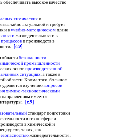
ь обеспечивать высокое качество
пасных химических
и
резвычайно актуальной и требует
ак и в
учебно-методическом
плане
асности
жизнедеятельности в
 процессов
и производств в
ности.
[c.9]
 области
безопасности
химической промышленности
ческих основ
производственной
вычайных ситуациях
, а также в
ой области. Кроме того, большое
в уделяется изучению
вопросов
ния химико-технологическими
м направлениям имеется
 литературы.
[c.9]
азовательный
стандарт подготовки
еятельности в техносфере и
производств в химической и
ецкурсов, таких, как
безопасностью
жизнедеятельности ,