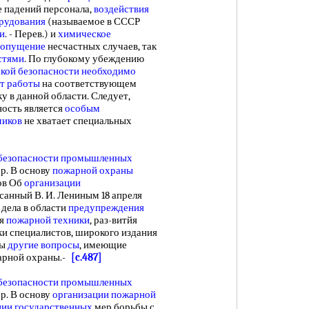
 падений персонала,
воздействия
рудования
(называемое в СССР
и
. - Перев.) и
химическое
допущение
несчастных случаев, так
стями
. По глубокому убеждению
ской
безопасности необходимо
т работы
на соответствующем
у в данной области. Следует,
ность является
особым
миков
не хватает специальных
безопасности
промышленных
р. В основу
пожарной охраны
ов Об
организации
санный В. И. Лениным 18 апреля
дела в области
предупреждения
ия
пожарной техники
, раз-витйя
ки специалистов, широкого издания
ны
другие вопросы
, имеющие
рной охраны.-
[c.487]
безопасности
промышленных
р. В основу
организации пожарной
ции государственных
мер борьбы с