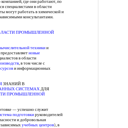
о компанией, где они работают, по
ся специалистами в области
ы могут работать в химической и
езависимыми консультантами.
БЛАСТИ ПРОМЫШЛЕННОЙ
вычислительной техники
и
 предоставляет
новые
циалистов в области
оизводств
, в том числе с
сурсов
и информационных
Я
ЗНАНИЙ В
АННЫХ СИСТЕМАХ
ДЛЯ
СТИ ПРОМЫШЛЕННОЙ
отовке — успешно служит
стема подготовки
руководителей
пасности и добровольная
Независимых
учебных центров
), в