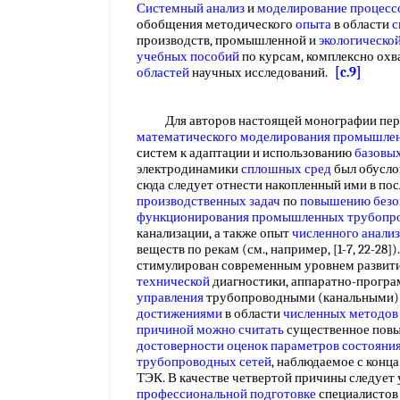
Системный анализ
и
моделирование процесс
обобщения методического
опыта
в области
с
производств, промышленной и
экологическо
учебных пособий
по курсам, комплексно ох
областей
научных исследований.
[c.9]
Для авторов настоящей монографии пере
математического моделирования промышле
систем к адаптации и использованию
базовы
электродинамики
сплошных сред
был обусл
сюда следует отнести накопленный ими в по
производственных задач
по
повышению безо
функционирования
промышленных трубопр
канализации, а также опыт
численного анализ
веществ по рекам (см., например, [1-7, 22-28]
стимулирован современным уровнем развит
технической
диагностики, аппаратно-прогр
управления
трубопроводными (канальными)
достижениями
в области
численных методов
причиной
можно считать
существенное повы
достоверности оценок
параметров состояни
трубопроводных сетей
, наблюдаемое с конц
ТЭК. В качестве четвертой причины следует
профессиональной подготовке
специалистов