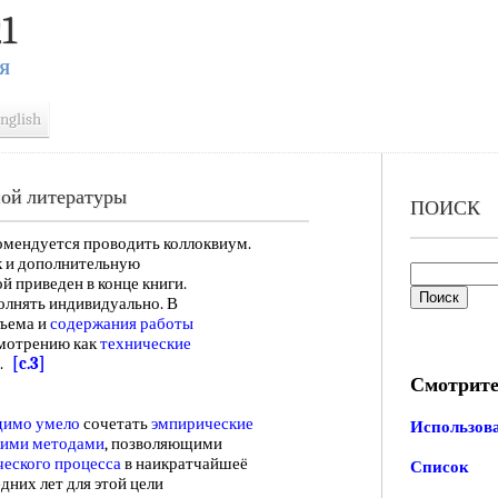
1
Я
nglish
ной литературы
ПОИСК
омендуется проводить коллоквиум.
к и дополнительную
 приведен в конце книги.
лнять индивидуально. В
бъема и
содержания работы
смотрению как
технические
в.
[c.3]
Смотрите
димо
умело
сочетать
эмпирические
Использова
кими методами
, позволяющими
ческого процесса
в наикратчайшеё
Список
дних лет для этой цели