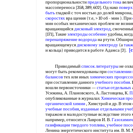
пропорциональности
предельного тока
велич
массопереноса [358, 389, 602]. Од нако
поверх
быть
гладкой с точ ностью до долей микрона
скоростях
вра щения (т.е, > 10 об - мин ). При
мин особых механических проблем не возник
вращающийся
дисковый электрод
, смоченны
[171], Такие
электроды особенно
удобны, когд
перенапряжение водорода
на ртути. Обшир
вращающемуся
дисковому электроду
(а
такж
и кольца) приводится в работе Адамса [2].
[c
Приводимый
список литературы
не охва
могут быть рекомендованы при
составлении
балансов
тех или иных
химических процессо
при составлении данного
учебного пособия
.
вошли первоисточники —
статьи отдельных
Усюкина, А. Плановского, А. Ластовцева, К.
П
опубликованные в журналах
Химическая пр
органической химии
, Химстрой и др. В этом
учебные пособия
,
изданные отдельными
уче
тиражом и малодоступные вследствие этого 
например, относится Лавров И. В.
Газохимич
газификации
твердого топлива
,
учебное посо
Ленина энергетического института им. В. М