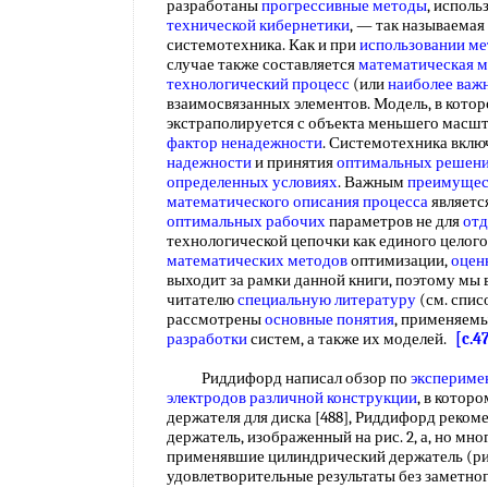
разработаны
прогрессивные методы
, испол
технической кибернетики
, — так называемая
системотехника. Как и при
использовании ме
случае также составляется
математическая м
технологический процесс
(или
наиболее важ
взаимосвязанных элементов. Модель, в котор
экстраполируется с объекта меньшего масшт
фактор ненадежности
. Системотехника вкл
надежности
и принятия
оптимальных решен
определенных условиях
. Важным
преимущес
математического описания процесса
являетс
оптимальных рабочих
параметров не для
отд
технологической цепочки как единого целог
математических методов
оптимизации,
оцен
выходит за рамки данной книги, поэтому м
читателю
специальную литературу
(см. спис
рассмотрены
основные понятия
, применяемы
разработки
систем, а также их моделей.
[c.4
Риддифорд написал обзор по
экспериме
электродов
различной конструкции
, в котор
держателя для диска [488], Риддифорд реко
держатель, изображенный на рис. 2, а, но мн
применявшие цилиндрический держатель (рис.
удовлетворительные результаты без заметно