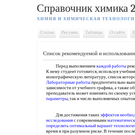
Справочник химика 2
ХИМИЯ И ХИМИЧЕСКАЯ ТЕХНОЛОГИ
Статьи
Рисунки
Таблицы
О сайте
E
Список рекомендуемой и использован
Перед выполнением
каждой работы
рек
К нему студент готовится, используя учебни
монографическую литературу, список которой
Лабораторные работы
предпочтительно выпо
зависимости от учебного графика, а также о
преподаватель может изменять по своему у
параметры
, так и число выполняемых опыто
Для достижения таких
эффектов необхо
исследования
с современными
математичес
определить оптимальный
вариант технологи
время и при разумном риске. В течение после