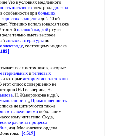
ине Veo в условиях медленного
ность дискового
электрода
должна
, в особенности при
больших
скоростях вращения
до 2-10 об-
ает. Успешно использовался также
й тонкой
пленкой жидкой
ртути
а жела тельно иметь высокое
ный
список литературы
по
е электроду
, состоящему из диска
.183]
тывает всех источников, которые
 материальных
и
тепловых
в
и которые
автором использованы
 В этот список совершенно не
авторов (Н. Гельперина, Н.
авлова
, Н. Жаворонкова и др.),
омышленность
,,
Промышленность
 списке не цитируются также
бными заведениями
небольшим
массовому читателю. Сюда,
еские расчеты процесса
бие
, изд. Московского ордена
. Молотова.
[c.519]