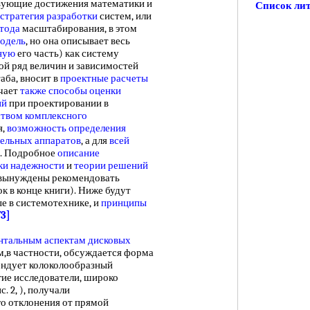
ьзующие достижения математики и
Список ли
стратегия разработки
систем, или
тода
масштабирования, в этом
одель
, но она описывает весь
ную
его часть) как систему
ой ряд величин и зависимостей
аба, вносит в
проектные расчеты
ючает
также способы
оценки
ий
при проектировании в
твом комплексного
я,
возможность определения
ельных аппаратов
, а для
всей
о. Подробное
описание
ки надежности
и
теории решений
ы вынуждены рекомендовать
ок в конце книги). Ниже будут
е в системотехнике, и
принципы
73]
нтальным аспектам
дисковых
ом,в частности, обсуждается форма
мендует колоколообразный
огие исследователи, широко
 2, ), получали
го отклонения от прямой