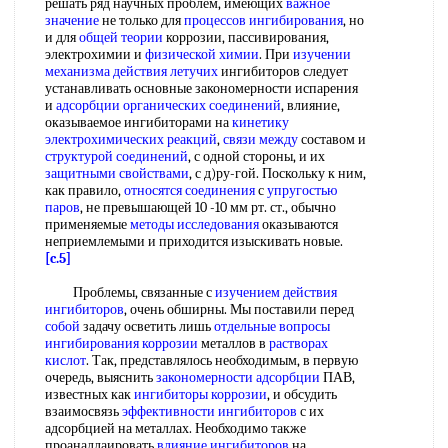
решать ряд научных проблем, имеющих
важное
значение
не только для
процессов ингибирования
, но
и для
общей теории
коррозии, пассивирования,
электрохимии и
физической химии
. При
изучении
механизма
действия летучих
ингибиторов следует
устанавливать основные закономерности испарения
и
адсорбции органических соединений
, влияние,
оказываемое ингибиторами на
кинетику
электрохимических реакций
,
связи между
составом и
структурой соединений
, с одной стороны, и их
защитными свойствами
, с д)ру-гой. Поскольку к ним,
как правило,
относятся соединения
с
упругостью
паров
, не превышающей 10 -10 мм рт. ст., обычно
применяемые
методы исследования
оказываются
неприемлемыми и приходится изыскивать новые.
[c.5]
Проблемы, связанные с
изучением действия
ингибиторов
, очень обширны. Мы поставили перед
собой
задачу осветить лишь
отдельные вопросы
ингибирования коррозии
металлов в
растворах
кислот
. Так, представлялось необходимым, в первую
очередь, выяснить
закономерности адсорбции
ПАВ,
известных как
ингибиторы коррозии
, и обсудить
взаимосвязь
эффективности ингибиторов
с их
адсорбцией на металлах. Необходимо также
проаналлаировать
влияние ингибиторов
на