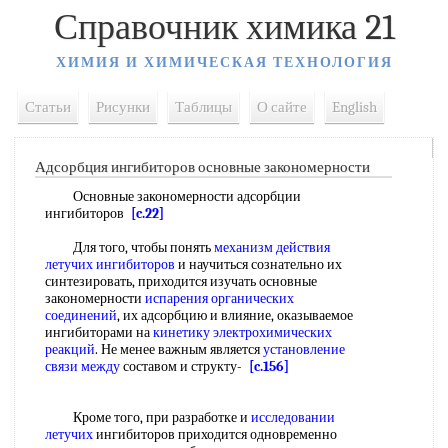
Справочник химика 21
ХИМИЯ И ХИМИЧЕСКАЯ ТЕХНОЛОГИЯ
Статьи
Рисунки
Таблицы
О сайте
English
Адсорбция ингибиторов основные закономерности
Основные закономерности адсорбции
ингибиторов
[c.22]
Для того, чтобы понять
механизм действия
летучих ингибиторов
и научиться сознательно их
синтезировать, приходится изучать основные
закономерности
испарения органических
соединений
, их адсорбцию и влияние, оказываемое
ингибиторами на
кинетику электрохимических
реакций
. Не менее важным является
установление
связи между
составом и структу-
[c.156]
Кроме того, при разработке и
исследовании
летучих
ингибиторов приходится одновременно