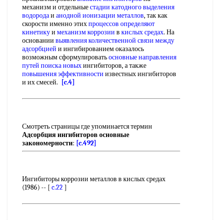
механизм и отдельные
стадии катодного выделения
водорода
и
анодной ионизации металлов
, так как
скорости именно этих
процессов определяют
кинетику
и
механизм коррозии
в
кислых средах
. На
основании
выявления количественной
связи между
адсорбцией
и ингибированием оказалось
возможным сформулировать
основные направления
путей поиска новых
ингибиторов, а также
повышения эффективности
известных ингибиторов
и их смесей.
[c.4]
Смотреть страницы где упоминается термин
Адсорбция ингибиторов основные
закономерности
:
[c.492]
Ингибиторы коррозии металлов в кислых средах
(1986) -- [
c.22
]