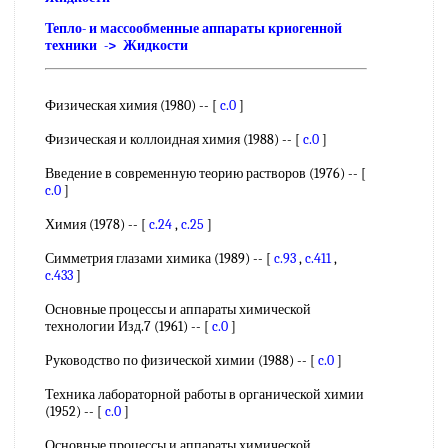
Тепло- и массообменные аппараты криогенной
техники -> Жидкости
Физическая химия (1980) -- [
c.0
]
Физическая и коллоидная химия (1988) -- [
c.0
]
Введение в современную теорию растворов (1976) -- [
c.0
]
Химия (1978) -- [
c.24
,
c.25
]
Симметрия глазами химика (1989) -- [
c.93
,
c.411
,
c.433
]
Основные процессы и аппараты химической
технологии Изд.7 (1961) -- [
c.0
]
Руководство по физической химии (1988) -- [
c.0
]
Техника лабораторной работы в органической химии
(1952) -- [
c.0
]
Основные процессы и аппараты химической