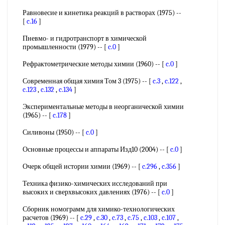
Равновесие и кинетика реакций в растворах (1975) --
[
c.16
]
Пневмо- и гидротранспорт в химической
промышленности (1979) -- [
c.0
]
Рефрактометрические методы химии (1960) -- [
c.0
]
Современная общая химия Том 3 (1975) -- [
c.3
,
c.122
,
c.123
,
c.132
,
c.134
]
Экспериментальные методы в неорганической химии
(1965) -- [
c.178
]
Силивоны (1950) -- [
c.0
]
Основные процессы и аппараты Изд10 (2004) -- [
c.0
]
Очерк общей истории химии (1969) -- [
c.296
,
c.356
]
Техника физико-химических исследований при
высоких и сверхвысоких давлениях (1976) -- [
c.0
]
Сборник номограмм для химико-технологических
расчетов (1969) -- [
c.29
,
c.30
,
c.73
,
c.75
,
c.103
,
c.107
,