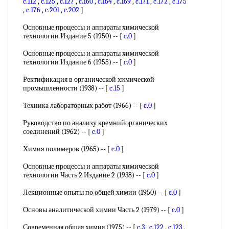
c.112
,
c.125
,
c.127
,
c.160
,
c.164
,
c.169
,
c.171
,
c.172
,
c.175
,
c.176
,
c.201
,
c.202
]
Основные процессы и аппараты химической
технологии Издание 5 (1950) -- [
c.0
]
Основные процессы и аппараты химической
технологии Издание 6 (1955) -- [
c.0
]
Ректификация в органической химической
промышленности (1938) -- [
c.15
]
Техника лабораторных работ (1966) -- [
c.0
]
Руководство по анализу кремнийорганических
соединений (1962) -- [
c.0
]
Химия полимеров (1965) -- [
c.0
]
Основные процессы и аппараты химической
технологии Часть 2 Издание 2 (1938) -- [
c.0
]
Лекционные опыты по общей химии (1950) -- [
c.0
]
Основы аналитической химии Часть 2 (1979) -- [
c.0
]
Современная общая химия (1975) -- [
c.3
,
c.122
,
c.123
,