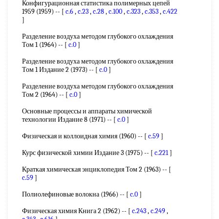
Конфигурационная статистика полимерных цепей
1959 (1959) -- [
c.6
,
c.23
,
c.28
,
c.100
,
c.323
,
c.353
,
c.422
]
Разделение воздуха методом глубокого охлаждения
Том 1 (1964) -- [
c.0
]
Разделение воздуха методом глубокого охлаждения
Том 1 Издание 2 (1973) -- [
c.0
]
Разделение воздуха методом глубокого охлаждения
Том 2 (1964) -- [
c.0
]
Основные процессы и аппараты химической
технологии Издание 8 (1971) -- [
c.0
]
Физическая и коллоидная химия (1960) -- [
c.59
]
Курс физической химии Издание 3 (1975) -- [
c.221
]
Краткая химическая энциклопедия Том 2 (1963) -- [
c.59
]
Полиолефиновые волокна (1966) -- [
c.0
]
Физическая химия Книга 2 (1962) -- [
c.243
,
c.249
,