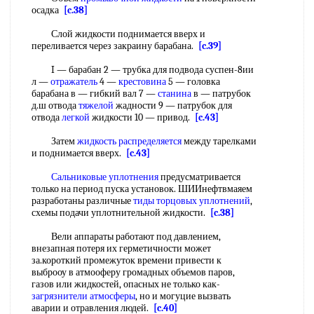
осадка
[c.38]
Слой жидкости поднимается вверх и
переливается через закраину барабана.
[c.39]
I — барабан 2 — трубка для подвода суспен-8ии
л —
отражатель
4 —
крестовина
5 — головка
барабана в — гибкий вал 7 —
станина
в — патрубок
д.ш отвода
тяжелой
жадности 9 — патрубок для
отвода
легкой
жидкости 10 — привод.
[c.43]
Затем
жидкость распределяется
между тарелками
и поднимается вверх.
[c.43]
Сальниковые уплотнения
предусматривается
только на период пуска установок. ШИИнефтвмаяем
разработаны различные
тиды
торцовых уплотнений
,
схемы подачи уплотнительной жидкости.
[c.38]
Вели аппараты работают под давлением,
внезапная потеря их герметичности может
за.короткий промежуток времени привести к
выброоу в атмооферу громадных объемов паров,
газов или жидкостей, опасных не только как-
загрязнители атмосферы
, но и могуцие вызвать
аварии и отравления людей.
[c.40]