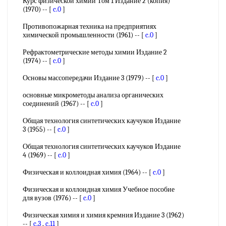
Курс физической химии Том 1 Издание 2 (копия)
(1970) -- [
c.0
]
Противопожарная техника на предприятиях
химической промышленности (1961) -- [
c.0
]
Рефрактометрические методы химии Издание 2
(1974) -- [
c.0
]
Основы массопередачи Издание 3 (1979) -- [
c.0
]
основные микрометоды анализа органических
соединений (1967) -- [
c.0
]
Общая технология синтетических каучуков Издание
3 (1955) -- [
c.0
]
Общая технология синтетических каучуков Издание
4 (1969) -- [
c.0
]
Физическая и коллоидная химия (1964) -- [
c.0
]
Физическая и коллоидная химия Учебное пособие
для вузов (1976) -- [
c.0
]
Физическая химия и химия кремния Издание 3 (1962)
-- [
c.3
,
c.11
]