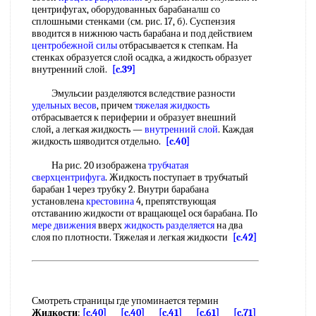
центрифугах, оборудованных барабаналш со
сплошными стенками (см. рис. 17, б). Суспензия
вводится в нижнюю часть барабана и под действием
центробежной силы
отбрасывается к степкам. На
стенках образуется слой осадка, а жидкость образует
внутренний слой.
[c.39]
Эмульсии разделяются вследствие разности
удельных весов
, причем
тяжелая жидкость
отбрасывается к периферии и образует внешний
слой, а легкая жидкость —
внутренний слой
. Каждая
жидкость шяводится отдельно.
[c.40]
На рис. 20 изображена
трубчатая
сверхцентрифуга
. Жидкость поступает в трубчатый
барабан 1 через трубку 2. Внутри барабана
установлена
крестовина
4, препятствующая
отставанию жидкости от вращающе1 ося барабана. По
мере движения
вверх
жидкость разделяется
на два
слоя по плотности. Тяжелая и легкая жидкости
[c.42]
Смотреть страницы где упоминается термин
Жидкости
:
[c.40]
[c.40]
[c.41]
[c.61]
[c.71]