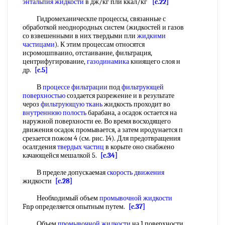
энтальпия жидкости
в дж/кг пли ккал/кг
[c.22]
Гидромехаиическпе процессы, связанные с
обработкой неоднородных систем (жидкостей и газов
со взвешенными в них твердыми пли
жидкими
частицами
). К этим процессам относятся
исромошпваиио, отстаивание, фильтрация,
центрифугирование,
газодинамика
книящего слоя н
др.
[c.5]
В
процессе фильтрации
под
фильтрующей
поверхностью
создается разрежение и в результате
чероз
фильтрующую ткань
жидкость проходит во
внутреннюю полость
барабана, а осадок остается на
наружной поверхности ее. Во время восходящего
движения осадок промывается, а затем иродунается п
срезается пожом 4 (см. рис. 14). Для предотвращения
осалгдения
твердых частиц
в корыте оно снабжено
качающейся мешалкой 5.
[c.34]
В пределе допускаемая
скорость движения
жидкости
[c.28]
Необходимый объем
промывочной жидкости
Fnp определяется опытным путем.
[c.37]
Объем
промывочной жидкости
на 1 поверхности