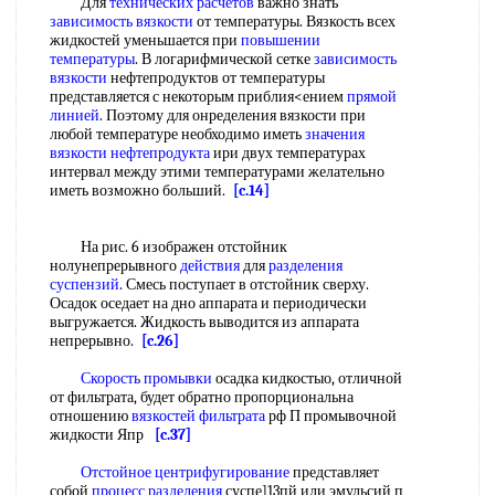
Для
технических расчетов
важно знать
зависимость вязкости
от температуры. Вязкость всех
жидкостей уменьшается при
повышении
температуры
. В логарифмической сетке
зависимость
вязкости
нефтепродуктов от температуры
представляется с некоторым приблия<ением
прямой
линией
. Поэтому для онределения вязкости при
любой температуре необходимо иметь
значения
вязкости
нефтепродукта
ири двух температурах
интервал между этими температурами желательно
иметь возможно больший.
[c.14]
На рис. 6 изображен отстойник
нолунепрерывного
действия
для
разделения
суспензий
. Смесь поступает в отстойник сверху.
Осадок оседает на дно аппарата и периодически
выгружается. Жидкость выводится из аппарата
непрерывно.
[c.26]
Скорость промывки
осадка кидкостыо, отличной
от фильтрата, будет обратно пропорциональна
отношению
вязкостей фильтрата
рф П промывочной
жидкости Япр
[c.37]
Отстойное центрифугирование
представляет
собой
процесс разделения
суспе]13пй или эмульсий п