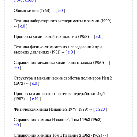
c.343
,
c.616
]
Общая химия (1968) -- [
c.0
]
Техника лабораторного эксперимента в химии (1999)
-- [
c.0
]
Процессы химической технологии (1958) -- [
c.0
]
Техника физико-химических исследований при
высоких давлениях (1951) -- [
c.0
]
Справочник механика химического завода (1950) -- [
c.0
]
Структура и механические свойства полимеров Изд 2
(1972) -- [
c.0
]
Процессы и аппараты нефтегазопереработки Изд2
(1987) -- [
c.19
]
Физическая химия Издание 2 1979 (1979) -- [
c.223
]
Справочник химика Издание 2 Том 1 1963 (1963) -- [
c.0
]
Справочник химика Том 1 Издание 2 1962 (1962) -- [