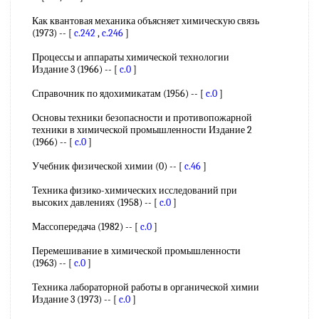
Как квантовая механика объясняет химическую связь
(1973) -- [
c.242
,
c.246
]
Процессы и аппараты химической технологии
Издание 3 (1966) -- [
c.0
]
Справочник по ядохимикатам (1956) -- [
c.0
]
Основы техники безопасности и противопожарной
техники в химической промышленности Издание 2
(1966) -- [
c.0
]
Учебник физической химии (0) -- [
c.46
]
Техника физико-химических исследований при
высоких давлениях (1958) -- [
c.0
]
Массопередача (1982) -- [
c.0
]
Перемешивание в химической промышленности
(1963) -- [
c.0
]
Техника лабораторной работы в органической химии
Издание 3 (1973) -- [
c.0
]