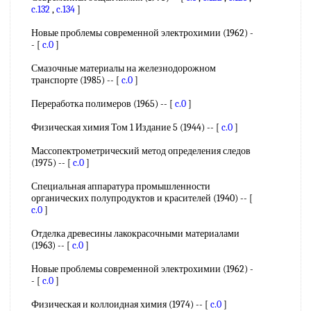
c.132
,
c.134
]
Новые проблемы современной электрохимии (1962) -
- [
c.0
]
Смазочные материалы на железнодорожном
транспорте (1985) -- [
c.0
]
Переработка полимеров (1965) -- [
c.0
]
Физическая химия Том 1 Издание 5 (1944) -- [
c.0
]
Массопектрометрический метод определения следов
(1975) -- [
c.0
]
Специальная аппаратура промышленности
органических полупродуктов и красителей (1940) -- [
c.0
]
Отделка древесины лакокрасочными материалами
(1963) -- [
c.0
]
Новые проблемы современной электрохимии (1962) -
- [
c.0
]
Физическая и коллоидная химия (1974) -- [
c.0
]