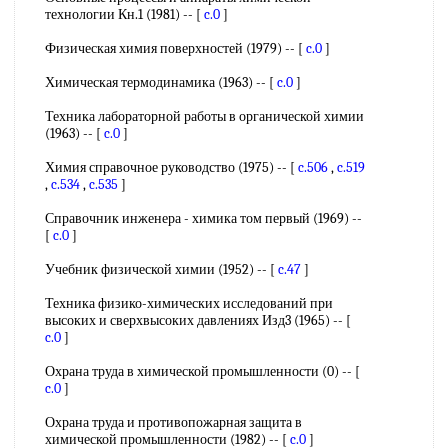
технологии Кн.1 (1981) -- [
c.0
]
Физическая химия поверхностей (1979) -- [
c.0
]
Химическая термодинамика (1963) -- [
c.0
]
Техника лабораторной работы в органической химии
(1963) -- [
c.0
]
Химия справочное руководство (1975) -- [
c.506
,
c.519
,
c.534
,
c.535
]
Справочник инженера - химика том первый (1969) --
[
c.0
]
Учебник физической химии (1952) -- [
c.47
]
Техника физико-химических исследований при
высоких и сверхвысоких давлениях Изд3 (1965) -- [
c.0
]
Охрана труда в химической промышленности (0) -- [
c.0
]
Охрана труда и противопожарная защита в
химической промышленности (1982) -- [
c.0
]