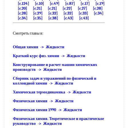
[c.124]
[c.10]
[c.49]
[c.87]
[c.17]
[c.19]
[c.20]
[c.21]
[c.21]
[c.22]
[c.27]
[c.28]
[c.28]
[c.29]
[c.32]
[c.32]
[c.33]
[c.34]
[c.34]
[c.35]
[c.38]
[c.43]
[c.43]
Смотреть главы в:
Общая химия -> Жидкости
Краткий курс физ. химии -> Жидкости
Конструирование и расчет машин химических
производств -> Жидкости
Сборник задач и упражнений по физической и
коллоидной химии -> Жидкости
Химическая термодинамика -> Жидкости
Физическая химия -> Жидкости
Физическая химия 1990 -> Жидкости
Физическая химия. Теоретическое и практическое
руководство -> Жидкости