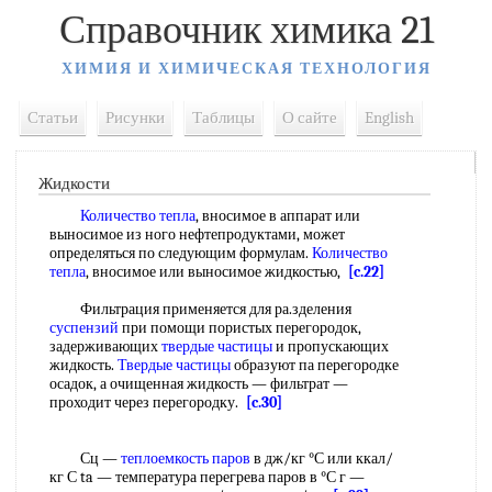
Справочник химика 21
ХИМИЯ И ХИМИЧЕСКАЯ ТЕХНОЛОГИЯ
Статьи
Рисунки
Таблицы
О сайте
English
Жидкости
Количество тепла
, вносимое в аппарат или
выносимое из ного нефтепродуктами, может
определяться по следующим формулам.
Количество
тепла
, вносимое или выносимое жидкостью,
[c.22]
Фильтрация применяется для ра.зделения
суспензий
при помощи пористых перегородок,
задерживающих
твердые частицы
и пропускающих
жидкость.
Твердые частицы
образуют па перегородке
осадок, а очищенная жидкость — фильтрат —
проходит через перегородку.
[c.30]
Сц —
теплоемкость паров
в дж/кг °С или ккал/
кг С ta — температура перегрева паров в °С г —