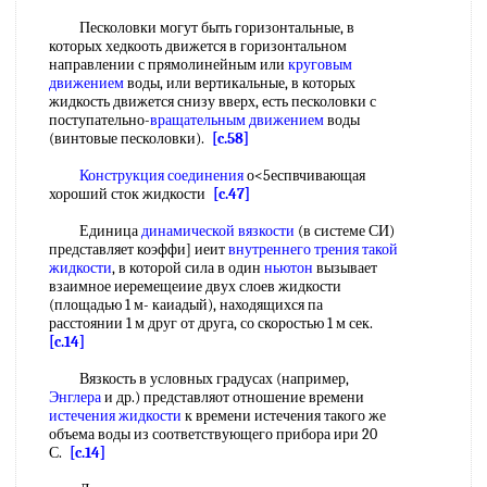
Песколовки могут быть горизонтальные, в
которых хедкооть движется в горизонтальном
направлении с прямолинейным или
круговым
движением
воды, или вертикальные, в которых
жидкость движется снизу вверх, есть песколовки с
поступательно-
вращательным движением
воды
(винтовые песколовки).
[c.58]
Конструкция соединения
о<5еспвчивающая
хороший сток жидкости
[c.47]
Единица
динамической вязкости
(в системе СИ)
представляет коэффи] иеит
внутреннего трения
такой
жидкости
, в которой сила в один
ньютон
вызывает
взаимное иеремещеиие двух слоев жидкости
(площадью 1 м- каиадый), находящихся па
расстоянии 1 м друг от друга, со скоростью 1 м сек.
[c.14]
Вязкость в условных градусах (например,
Энглера
и др.) представляот отношение времени
истечения жидкости
к времени истечения такого же
объема воды из соответствующего прибора ири 20
С.
[c.14]