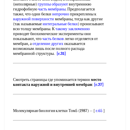
(неполярные)
группы образуют
внутреннюю
гидрофобную
часть мембраны
. Предполагается
также, что одни белки
непрочно
прикреплены к
наружной поверхности
мембраны, тогда как другие
(так называемые
интегральные белки
) пронизывают
всю толщу мембраны. К
такому заключению
приводят биохимические эксперименты они
показывают, что
часть белков
легко отделяется от
мембран, а
отделение других
оказывается
возможным лишь после полного распада
мембранной структуры.
[c.31]
Смотреть страницы где упоминается термин
место
контакта наружной и внутренней мембран
:
[c.27]
Молекулярная биология клетки Том5 (1987) -- [
c.65
]