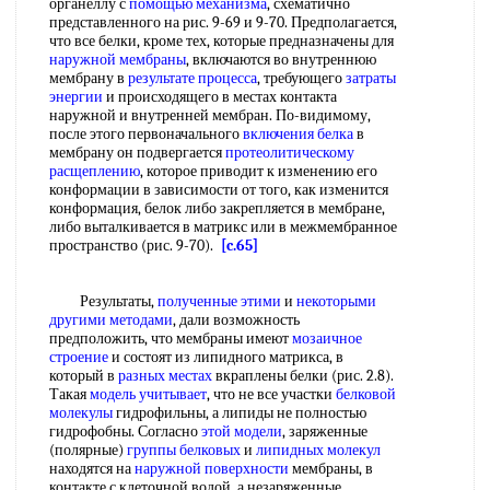
органеллу с
помощью механизма
, схематично
представленного на рис. 9-69 и 9-70. Предполагается,
что все белки, кроме тех, которые предназначены для
наружной мембраны
, включаются во внутреннюю
мембрану в
результате процесса
, требующего
затраты
энергии
и происходящего в местах контакта
наружной и внутренней мембран. По-видимому,
после этого первоначального
включения белка
в
мембрану он подвергается
протеолитическому
расщеплению
, которое приводит к изменению его
конформации в зависимости от того, как изменится
конформация, белок либо закрепляется в мембране,
либо выталкивается в матрикс или в межмембранное
пространство (рис. 9-70).
[c.65]
Результаты,
полученные этими
и
некоторыми
другими методами
, дали возможность
предположить, что мембраны имеют
мозаичное
строение
и состоят из липидного матрикса, в
который в
разных местах
вкраплены белки (рис. 2.8).
Такая
модель учитывает
, что не все участки
белковой
молекулы
гидрофильны, а липиды не полностью
гидрофобны. Согласно
этой модели
, заряженные
(полярные)
группы белковых
и
липидных молекул
находятся на
наружной поверхности
мембраны, в
контакте с клеточной водой, а незаряженные