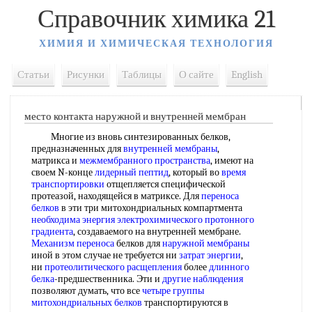
Справочник химика 21
ХИМИЯ И ХИМИЧЕСКАЯ ТЕХНОЛОГИЯ
Статьи
Рисунки
Таблицы
О сайте
English
место контакта наружной и внутренней мембран
Многие из вновь синтезированных белков,
предназначенных для
внутренней мембраны
,
матрикса и
межмембранного пространства
, имеют на
своем N-конце
лидерный пептид
, который во
время
транспортировки
отщепляется специфической
протеазой, находящейся в матриксе. Для
переноса
белков
в эти три митохондриальных компартмента
необходима энергия
электрохимического протонного
градиента
, создаваемого на внутренней мембране.
Механизм переноса
белков для
наружной мембраны
иной в этом случае не требуется ни
затрат энергии
,
ни
протеолитического расщепления
более
длинного
белка
-предшественника. Эти и
другие наблюдения
позволяют думать, что все
четыре группы
митохондриальных белков
транспортируются в