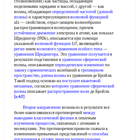
столкновениях) как частицы, обладающие
неделимыми зарядами и массой, с другой — как
волны, обладающие
определенной частотой
(
длиной
волны
) и характеризующиеся
волновой функцией
а1з — свойством, отрал<ающим волнообразно
распространяющееся возмущение, причем
устойчивое движение
электрона в атоме, как показал
Шредингер (1926), описывается при помощи
указанной
волновой функции
1)7, являющейся
регне
-нием
волнового уравнения
особого типа
—
уравнения Шредингера
. Это
уравнение получается
в
результате подстановки в
уравнение сферической
волны, описывающее
периодическое изменение
по
закону гармонических
колебаний в
трехмерном
пространстве
,
длины волны
из уравнения де Бройля.
Такой подход основан на
постулате квантовой
механики
, согласно
которому уравнение
сферической
волны
описывает
распространение волн
де Бройля.
[c.47]
Второе направление
возникло в результате все
более накоплявшихся противоречий
между
выводами
классической физики
и опытным
изучением процессов
, связанных с атомами и
молекулами. Эти противоречия привели сначала к
изменению привычных представлений о
способах
поглощения
и
отдачи энергии
материальными