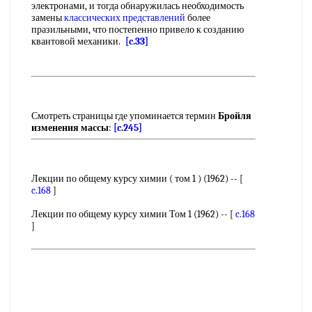
электронами, и тогда обнаружилась необходимость
замены
классических представлений
более
празильными, что постепенно привело к созданию
квантовой механики.
[c.33]
Смотреть страницы где упоминается термин
Бройля
изменения массы
:
[c.245]
Лекции по общему курсу химии ( том 1 ) (1962) -- [
c.168
]
Лекции по общему курсу химии Том 1 (1962) -- [
c.168
]