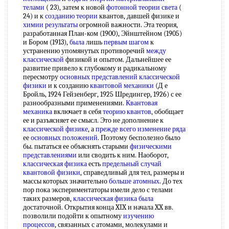
телами
( 23), затем к новой
фотонной теории света
(
24) и к
созданию теории
квантов, давшей физике и
химии результаты
огромной важности. Эта теория,
разработанная План-ком (1900), Эйнштейном (1905)
и Бором (1913),
была
лишь
первым шагом
к
устранению упомянутых противоречий
между
классической
физикой и опытом. Дальнейшее ее
развитие привело к глубокому и радикальному
пересмотру
основных представлений
классической
физики
и к созданию
квантовой механики
(Д е
Бройль, 1924 Гейзенберг, 1925 Шредингер, 1926) с ее
разнообразными применениями.
Квантовая
механика
включает в себя
теорию квантов
, обобщает
ее и разъясняет ее смысл. Это не дополнение к
классической физике
, а
прежде всего
изменение ряда
ее
основных положений
. Поэтому бесполезно было
бы. пытаться ее объяснять старыми
физическими
представлениями
или сводить к ним. Наоборот,
классическая физика
есть
предельный случай
квантовой физики
, справедливый для тел, размеры и
массы которых значительно
больше атомных
. До тех
пор пока экспериментаторы имели дело с телами
таких размеров,
классическая физика
была
достаточной. Открытия конца XIX и начала XX вв.
позволили подойти к опытному
изучению
процессов
, связанных с атомами, молекулами и