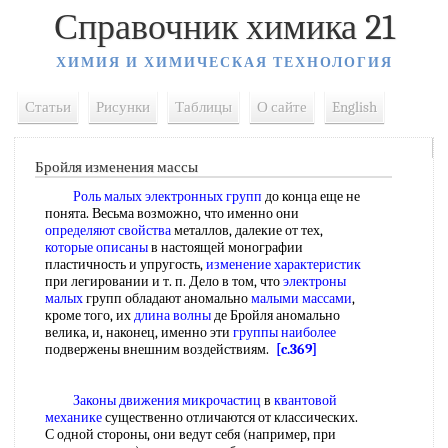
Справочник химика 21
ХИМИЯ И ХИМИЧЕСКАЯ ТЕХНОЛОГИЯ
Статьи
Рисунки
Таблицы
О сайте
English
Бройля изменения массы
Роль малых
электронных групп
до конца еще не
понята. Весьма возможно, что именно они
определяют свойства
металлов, далекие от тех,
которые описаны
в настоящей монографии
пластичность и упругость,
изменение характеристик
при легировании и т. п. Дело в том, что
электроны
малых
групп обладают аномально
малыми массами
,
кроме того, их
длина волны
де Бройля аномально
велика, и, наконец, именно эти
группы наиболее
подвержены внешним воздействиям.
[c.369]
Законы движения микрочастиц
в
квантовой
механике
существенно отличаются от классических.
С одной стороны, они ведут себя (например, при