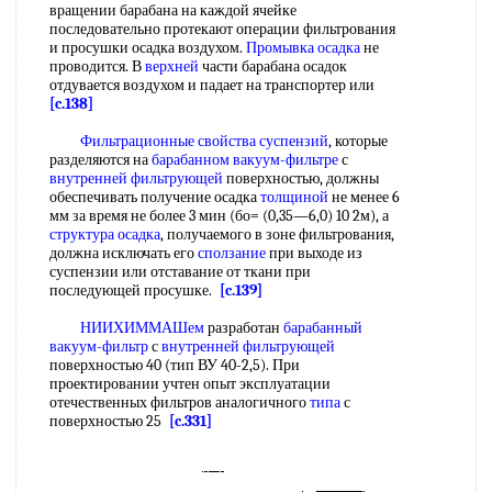
вращении барабана на каждой ячейке
последовательно протекают операции фильтрования
и просушки осадка воздухом.
Промывка осадка
не
проводится. В
верхней
части барабана осадок
отдувается воздухом и падает на транспортер или
[c.138]
Фильтрационные свойства суспензий
, которые
разделяются на
барабанном вакуум-фильтре
с
внутренней фильтрующей
поверхностью, должны
обеспечивать получение осадка
толщиной
не менее 6
мм за время не более 3 мин (бо= (0,35—6,0) 10 2м), а
структура осадка
, получаемого в зоне фильтрования,
должна исключать его
сползание
при выходе из
суспензии или отставание от ткани при
последующей просушке.
[c.139]
НИИХИММАШем
разработан
барабанный
вакуум-фильтр
с
внутренней фильтрующей
поверхностью 40 (тип ВУ 40-2,5). При
проектировании учтен опыт эксплуатации
отечественных фильтров аналогичного
типа
с
поверхностью 25
[c.331]