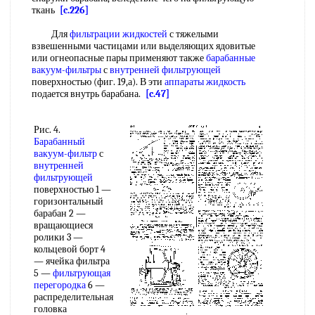
ткань
[c.226]
Для
фильтрации жидкостей
с тяжелыми
взвешенными частицами или выделяющих ядовитые
или огнеопасные пары применяют также
барабанные
вакуум-фильтры
с
внутренней фильтрующей
поверхностью (фиг. 19,а). В эти
аппараты жидкость
подается внутрь барабана.
[c.47]
Рис. 4.
Барабанный
вакуум-фильтр
с
внутренней
фильтрующей
поверхностью 1 —
горизонтальный
барабан 2 —
вращающиеся
ролики 3 —
кольцевой борт 4
— ячейка фильтра
5 —
фильтрующая
перегородка
6 —
распределительная
головка