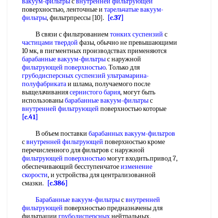
вакуум-фильтры
с
внутренней фильтрующей
поверхностью, ленточные и
тарельчатые вакуум-
фильтры
, фильтрпрессы [10].
[c.37]
В связи с фильтрованием
тонких суспензий
с
частицами твердой
фазы, обычно не превышающими
10 мк, в пигментных производствах применяются
барабанные вакуум-фильтры
с наружной
фильтрующей поверхностью
. Только для
грубодисперсных
суспензий
ультрамарина-
полуфабриката
и шлама, получаемого после
выщелачивания
сернистого бария
, могут быть
использованы
барабанные вакуум-фильтры
с
внутренней фильтрующей
поверхностью которые
[c.41]
В объем поставки
барабанных вакуум-фильтров
с
внутренней фильтрующей
поверхностью кроме
перечисленного для фильтров с наружной
фильтрующей поверхностью
могут входить.привод 7,
обеспечивающий бесступенчатое
изменение
скорости
, и устройства для централизованной
смазки.
[c.386]
Барабанные вакуум-фильтры
с
внутренней
фильтрующей
поверхностью предназначены для
фильтрации
грубодисперсных
нейтральных,