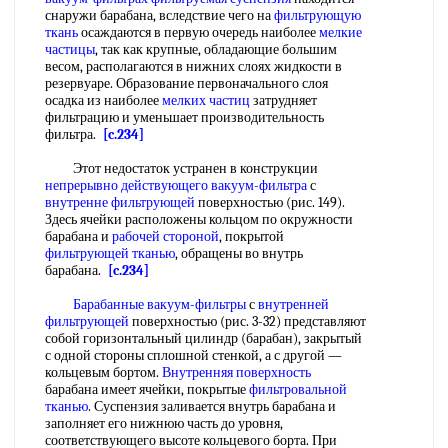
снаружи барабана, вследствие чего на
фильтрующую
ткань
осаждаются в первую очередь наиболее
мелкие
частицы
, так как крупные, обладающие большим
весом, располагаются в нижних слоях жидкости в
резервуаре. Образование первоначального слоя
осадка из наиболее
мелких частиц
затрудняет
фильтрацию и уменьшает производительность
фильтра.
[c.234]
Этот недостаток устранен в конструкции
непрерывно действующего вакуум-фильтра
с
внутренне фильтрующей
поверхностью (рис. 149).
Здесь ячейки расположены кольцом по окружности
барабана и
рабочей
стороной
, покрытой
фильтрующей тканью
, обращены во внутрь
барабана.
[c.234]
Барабанные вакуум-фильтры
с
внутренней
фильтрующей
поверхностью (рис. 3-32) представляют
собой горизонтальный цилиндр (барабан), закрытый
с одной стороны сплошной стенкой, а с другой —
кольцевым бортом.
Внутренняя поверхность
барабана имеет ячейки, покрытые
фильтровальной
тканью
. Суспензия заливается внутрь барабана и
заполняет его нижнюю часть до уровня,
соответствующего высоте кольцевого борта. При