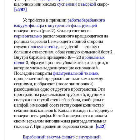
щелочных или кислых
суспензий
с
высокой
скоро-
[c.287]
Ус тройство и принцип
работы барабанного
вакуум-фильтра
с
внутренней фильтрующей
поверхностью (рис. 2). Фильтр состоит из
горизонтально
расположенного вращающегося на
роликах барабана I, имеющего с одной стороны
глухую
плоскую стенку
, а с другой — стенку с
большим отверстием, образующую кольцевой борт 2.
Внутри барабана приварено 16— 20
продольных
полос
3, образующих неглубокие отсеки-секции, в
которые уложены дренирующие основания 4.
Последние покрыты
фильтровальной тканью
,
прикрепленной продольными планками между
секциями, и образуют (после экипировки)
разобщенные одно от другого пространства. Эти
пространства радиальными трубами 5, идущими
снаружи по глухой стенке барабана, сообщены с
цапфой, имеющей соответствующее количество
секционных каналов 6. Каналы выходят на торцевую
поверхность цапфы. К этой поверхности прижата
своим зеркалом неподвижная распределительная
головка 7. При вращении барабана секции
[c.12]
Барабанный вакуум-фильтр
с
внутренней