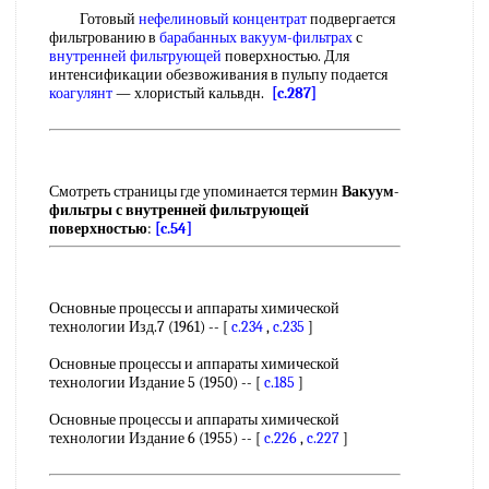
Готовый
нефелиновый концентрат
подвергается
фильтрованию в
барабанных вакуум-фильтрах
с
внутренней фильтрующей
поверхностью. Для
интенсификации обезвоживания в пульпу подается
коагулянт
— хлористый кальвдн.
[c.287]
Смотреть страницы где упоминается термин
Вакуум-
фильтры с внутренней фильтрующей
поверхностью
:
[c.54]
Основные процессы и аппараты химической
технологии Изд.7 (1961) -- [
c.234
,
c.235
]
Основные процессы и аппараты химической
технологии Издание 5 (1950) -- [
c.185
]
Основные процессы и аппараты химической
технологии Издание 6 (1955) -- [
c.226
,
c.227
]