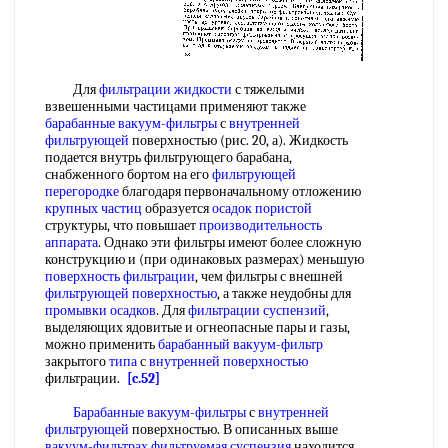
Для
фильтрации жидкости
с тяжелыми
взвешенными частицами применяют также
барабанные вакуум-фильтры
с
внутренней
фильтрующей
поверхностью (рис. 20, а). Жидкость
подается внутрь фильтрующего барабана,
снабженного бортом на его
фильтрующей
перегородке
благодаря первоначальному отложению
крупных частиц
образуется
осадок пористой
структуры, что повышает
производительность
аппарата
. Однако эти фильтры имеют более сложную
конструкцию и (при одинаковых размерах) меньшую
поверхность фильтрации
, чем фильтры с внешней
фильтрующей поверхностью
, а также неудобны для
промывки осадков
. Для
фильтрации суспензий
,
выделяющих ядовитые и огнеопасные пары и газы,
можно применить
барабанный вакуум-фильтр
закрытого
типа
с
внутренней поверхностью
фильтрации.
[c.52]
Барабанные вакуум-фильтры
с
внутренней
фильтрующей
поверхностью. В описанных выше
вакуум-фильтрах
фильтруемая суспензия
находится