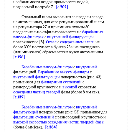
необходимости осадок промывается водой,
подаваемой по трубе 7.
[c.204]
Отвальный шлам вывозится за пределы завода
на автомашинах, для чего репульпированный шлам
из репульпатора 27 и приемника пульпы 30
предварительно отфильтровывается на
барабанных
вакуум-фильтрах
с
внутренней фильтрующей
поверхностью [8].
Отвал
с
содержанием влаги
не
более 30% поступает в бункер 23 и из последнего
(или минуя его) сбрасывается в кузов автомашины.
[c.196]
Барабанные вакуум-фильтры
с
внутренней
фильтрацией.
Барабанные вакуум-фильтры
с
внутренней фильтрующей
поверхностью (рис. 43)
применяют для
фильтрации суспензий
с
разнородной крупностью и
высокой
скорвстью
осаждения частиц твердой
фазы (более 8 мм сек).
[c.139]
Барабанные вакуум-фильтры
с
внутренней
фильтрующей
поверхностью (рис. 53) применяют для
фильтрации суспензий
с разнородной крупностью и
высокой
скоростью осаждения частиц
твердой фазы
(более 8 мм1сек).
[c.384]