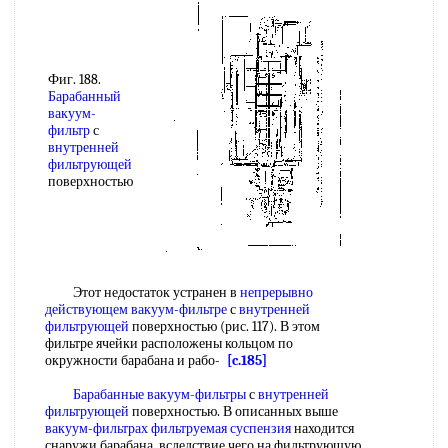
Фиг. 188.
Барабанный
вакуум-
фильтр
с
внутренней
фильтрующей
поверхностью
Этот недостаток устранен в
непрерывно
действующем вакуум-фильтре
с
внутренней
фильтрующей
поверхностью (рис. 117). В этом
фильтре ячейки расположены кольцом по
окружности барабана и рабо-
[c.185]
Барабанные вакуум-фильтры
с
внутренней
фильтрующей
поверхностью. В описанных выше
вакуум-фильтрах
фильтруемая суспензия
находится
снаружи барабана, вследствие чего на фильтрующую