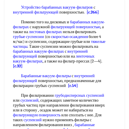
Устройство барабанных вакуум-фильтров
с
внутренней фильтрующей
поверхностью.
[c.266]
Помимо того на дисковых и
барабанных вакуум-
фильтрах
с наружной
фильтрующей поверхностью
, а
также на
листовых фильтрах
нельзя фильтровать
грубые суспензии
(со
скоростью осаждения
более 4
м/час) и суспензии, содержащие грубые или
тяжелые
частицы
. Такие суспензии можно фильтровать на
барабанных вакуум-фильтрах
с
внутренней
фильтрующей
поверхностью или на
ленточных
вакуум-фильтрах
, а также на фильтр-прессах [2—4].
[c.32]
Барабанные вакуум-фильтры
с
внутренней
фильтрующей
поверхностью, предназначенные для
фильтрации грубых суспензий
[c.54]
При фильтровании
грубодисперсных
суспензий
или
суспензий
, содержащих заметное количество
грубых частиц при направлении фильтрования вверх
или в сторону , осадок может не набираться на
фильтрующую поверхность
или сползать с нее. Для
таких
суспензий
нужно применять фильтры с
направлением фильтрования вниз ,
барабанные