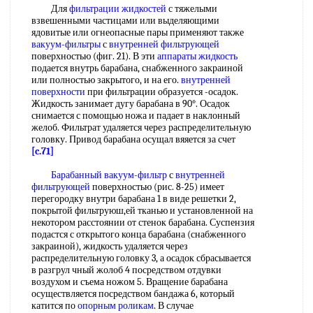
Для
фильтрации жидкостей
с тяжелыми
взвешенными частицами или выделяющими
ядовитые или огнеопасные пары применяют также
вакуум-фильтры
с
внутренней фильтрующей
поверхностью (фиг. 21). В эти
аппараты жидкость
подается внутрь барабана, снабженного закраиной
или полностью закрытого, и на его.
внутренней
поверхности
при фильтрации образуется -осадок.
Жидкость занимает дугу барабана в 90°. Осадок
снимается с помощью ножа и падает в наклонный
желоб. Фильтрат удаляется через распределительную
головку. Привод барабана осущал вяяется за счет
[c.71]
Барабанный вакуум-фильтр
с
внутренней
фильтрующей
поверхностью (рис. 8-25) имеет
перегородку внутри барабана 1 в виде решетки 2,
покрытой фильтруюш,ей тканью и установленной на
некотором расстоянии от стенок барабана. Суспензия
подастся с открытого конца барабана (снабженного
закраиной), жидкость удаляется через
распределительную головку 3, а осадок сбрасывается
в разгрул чный жолоб 4 посредством отдувки
воздухом и съема ножом 5. Вращение барабана
осуществляется посредством бандажа 6, который
катится по
опорным роликам
. В случае