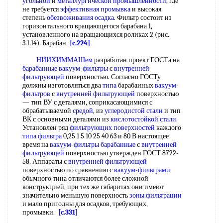
угольной
и
металлургической промышленности
, где
не требуется
эффективная промывка
и высокая
степень
обезвоживания осадка
. Фильтр состоит из
горизонтального вращающегося барабана 1,
установленного на вращающихся роликах 2 (рис.
3.1.14). Барабан
[c.224]
НИИХИММАШем
разработан проект ГОСТа на
барабанные вакуум-фильтры
с
внутренней
фильтрующей
поверхностью. Согласно ГОСТу
должны изготовляться два
типа
барабаиных
вакуум-
фильтров
с
внутренней фильтрующей
поверхностью
— тип ВУ с деталями, соприкасающимися с
обрабатываемой
средой
, из
углеродистой стали
и тип
ВК с основными деталями из
кислотостойкой стали
.
Установлен ряд
фильтрующих поверхностей
каждого
типа фильтра
0,25 1 5 10 25 40 63 и 80 В настоящее
время на
вакуум-фильтры барабанные
с
внутренней
фильтрующей
поверхностью утвержден ГОСТ 8722-
58. Аппараты с
внутренней фильтрующей
поверхностью по сравнению с
вакуум-фильтрами
обычного тина отличаются более сложной
конструкцией, при тех же габаритах они имеют
значительно меньшую поверхность
зоны фильтрации
и мало пригодны для осадков, требующих,
промывки.
[c.331]