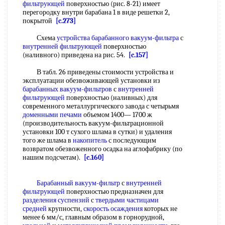
фильтрующей
поверхностью (рис. 8-21) имеет
перегородку внутри барабана 1 в виде решетки 2,
покрытой
[c.273]
Схема
устройства барабанного вакуум-фильтра
с
внутренней фильтрующей
поверхностью
(наливного) приведена на рис. 54.
[c.157]
В табл. 26 приведены стоимости устройства и
эксплуатации обезвоживающей установки из
барабанных вакуум-фильтров
с
внутренней
фильтрующей
поверхностью (наливных) для
современного металлургического завода с четырьмя
доменными печами
объемом 1400— 1700 ж
(производительность вакуум-фильтрационной
установки 100 т сухого шлама в сутки) и удаления
того же шлама в
накопитель
с последующим
возвратом обезвоженного осадка на аглофабрику (по
нашим подсчетам).
[c.160]
Барабанный вакуум-фильтр
с
внутренней
фильтрующей
поверхностью предназначен для
разделения суспензий
с
твердыми частицами
средней
крупности,
скорость осаждения
которых не
менее 6 мм/с, главным образом в горнорудной,