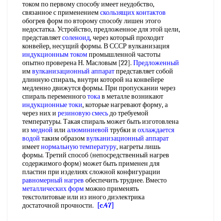
током по первому способу имеет неудобство,
связанное с применением
скользящих контактов
обогрев форм по второму способу лишен этого
недостатка. Устройство, предложенное для этой цели,
представляет
соленоид
, через который проходит
конвейер, несущий формы. В СССР вулканизация
индукционным током
промышленной частоты
опытно проверена Н. Масловым [22].
Предложенный
им
вулканизационный аппарат
представляет собой
длинную спираль, внутри которой на конвейере
медленно движутся формы. При пропускании через
спираль переменного
тока
в металле возникают
индукционные токи
, которые нагревают форму, а
через них и
резиновую смесь
до требуемой
температуры. Такая спираль может быть изготовлена
из
медной
или
алюминиевой
трубки и
охлаждается
водой
таким образом
вулканизационный аппарат
имеет
нормальную температуру
, нагреты лишь
формы. Третий способ (непосредственный нагрев
содержимого форм) может быть применен для
пластин при изделиях сложной конфигурации
равномерный нагрев
обеспечить труднее. Вместо
металлических форм
можно применять
текстолитовые или из иного диэлектрика
достаточной прочности.
[c.47]