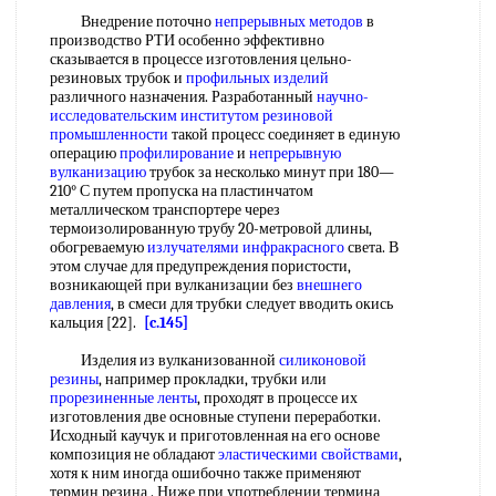
Внедрение поточно
непрерывных методов
в
производство РТИ особенно эффективно
сказывается в процессе изготовления цельно-
резиновых трубок и
профильных изделий
различного назначения. Разработанный
научно-
исследовательским институтом
резиновой
промышленности
такой процесс соединяет в единую
операцию
профилирование
и
непрерывную
вулканизацию
трубок за несколько минут при 180—
210° С путем пропуска на пластинчатом
металлическом транспортере через
термоизолированную трубу 20-метровой длины,
обогреваемую
излучателями инфракрасного
света. В
этом случае для предупреждения пористости,
возникающей при вулканизации без
внешнего
давления
, в смеси для трубки следует вводить окись
кальция [22].
[c.145]
Изделия из вулканизованной
силиконовой
резины
, например прокладки, трубки или
прорезиненные ленты
, проходят в процессе их
изготовления две основные ступени переработки.
Исходный каучук и приготовленная на его основе
композиция не обладают
эластическими свойствами
,
хотя к ним иногда ошибочно также применяют
термин резина . Ниже при употреблении термина