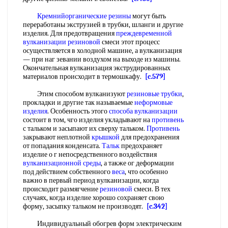
Кремнийорганические резины
могут быть
переработаны экструзией в трубки, шланги и другие
изделия. Для предотвращения
преждевременной
вулканизации
резиновой
смеси этот процесс
осуществляется в холодной машине, а вулканизация
— при наг зевании воздухом на выходе из машины.
Окончательная вулканизация экструдированных
материалов происходит в термошкафу.
[c.579]
Этим способом вулканизуют
резиновые трубки
,
прокладки и другие так называемые
неформовые
изделия
. Особенность этого
способа вулканизации
состоит в том, чго изделия укладывают на
противень
с тальком и засыпают их сверху тальком.
Противень
закрывают неплотной
крышкой
для предохранения
от попадания конденсата.
Тальк
предохраняет
изделие о г непосредственного воздействия
вулканизационной среды
, а также ог деформации
под действием собственного
веса
, что особенно
важно в первый период вулканизации, когда
происходит размягчение
резиновой
смеси. В тех
случаях, когда изделие хорошо сохраняет свою
форму, засыпку тальком не производят.
[c.342]
Индивидуальный обогрев форм электрическим