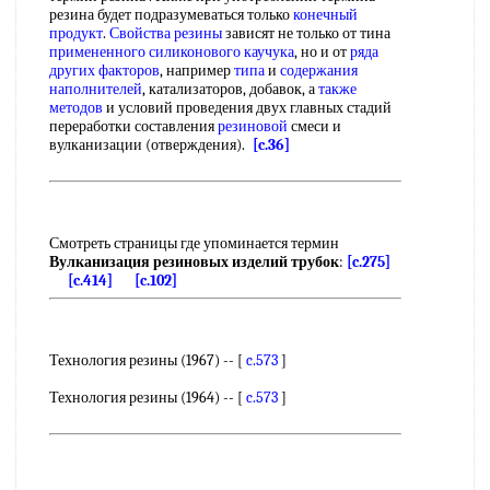
резина будет подразумеваться только
конечный
продукт
.
Свойства резины
зависят не только от тина
примененного силиконового каучука
, но и от
ряда
других факторов
, например
типа
и
содержания
наполнителей
, катализаторов, добавок, а
также
методов
и условий проведения двух главных стадий
переработки составления
резиновой
смеси и
вулканизации (отверждения).
[c.36]
Смотреть страницы где упоминается термин
Вулканизация резиновых изделий трубок
:
[c.275]
[c.414]
[c.102]
Технология резины (1967) -- [
c.573
]
Технология резины (1964) -- [
c.573
]