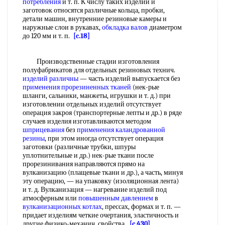
потребления
и т. п. К числу таких изделий и
заготовок относятся различные кольца, пробки,
детали машин, внутренние резиновые камеры и
наружные слои в рукавах,
обкладка валов
диаметром
до 120 мм и т. п.
[c.18]
Производственные стадии изготовления
полуфабрикатов для отдельных резиновых технич.
изделий различны
— часть изделий выпускается без
применения
прорезиненных тканей
(нек-рые
шланги, сальники, манжеты, игрушки и т. д.) при
изготовлении отдельных изделий отсутствует
операция закроя (транспортерные лепты и др.) в ряде
случаев изделия изготавливаются методом
шприцевания
без
применения
каландрованной
резины
, при этом иногда отсутствует операция
заготовки (различные трубки, шпуры
уплотнительные и др.) нек-рые ткани после
прорезинивания направляются прямо на
вулканизацию (плащевые ткани и др.), а часть, минуя
эту операцию, — на упаковку (изоляционная лента)
и т. д. Вулканизация — нагревание изделий под
атмосферным или
повышенным давлением
в
вулканизационных котлах
, прессах, формах и т. п. —
придает изделиям четкие очертания, эластичность и
другие физико-механич. свойства.
[c.430]