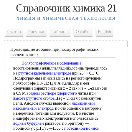
Справочник химика 21
ХИМИЯ И ХИМИЧЕСКАЯ ТЕХНОЛОГИЯ
Статьи
Рисунки
Таблицы
О сайте
English
Проводящие добавки при полярографических
исследованиях
Полярографическое исследование
восстановления аллилпалладийхлорида проводилось
на
ртутном капельном электроде
при 25° + 0,1° С.
Полярограммы записывались на регистрирующем
полярографе ПЭ-312 Ц.Л.А. Капилляр имел
следующие характеристики z = 2 сек и т = 3,42 мг/сек
в 0,5 М
водном растворе хлористого
лития при
высоте ртутного столба
Hag = 5i см я разомкнутой
цепи. Анодом служил выносной
насыщенный
каломельный электрод
, по отношению к которому
измерялись потенциалы полуволн. В качестве
индифферентных электролитов использовались
водные буферные
растворы по Бриттону —
Робинсону с pH 1,98—11,85 с
постоянной ионной