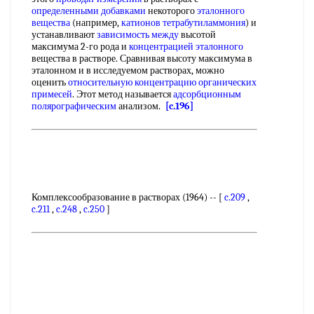
определенными добавками
некоторого
эталонного
вещества
(например,
катионов тетрабутиламмония
) и
устанавливают
зависимость между
высотой
максимума 2-го рода и
концентрацией эталонного
вещества в растворе. Сравнивая высоту максимума в
эталонном и в исследуемом растворах, можно
оценить
относительную концентрацию
органических
примесей
. Этот метод называется
адсорбционным
полярографическим
анализом.
[c.196]
Комплексообразование в растворах (1964) -- [
c.209
,
c.211
,
c.248
,
c.250
]