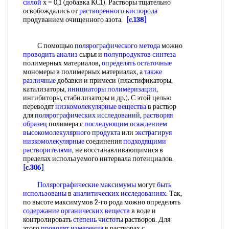
силой
х = 0,1 (добавка КС1). Растворы тщательно
освобождались от
растворенного кислорода
продуванием очищенного азота.
[c.138]
С помощью
полярографического метода
можно
проводить анализ
сырья и
полупродуктов синтеза
полимерных материалов,
определять остаточные
мономеры в полимерных материалах, а
также
различные
добавки и примеси (пластификаторы,
катализаторы,
инициаторы полимеризации
,
ингибиторы, стабилизаторы и др.). С этой целью
переводят
низкомолекулярные вещества
в раствор
для
полярографических исследований
,
растворяя
образец
полимера с
последующим осаждением
высокомолекулярного продукта
или
экстрагируя
низкомолекулярные
соединения
подходящими
растворителями
, не восстанавливающимися в
пределах используемого интервала потенциалов.
[c.306]
Полярографические максимумы
могут
быть
использованы
в
аналитических исследованиях
. Так,
по высоте максимумов 2-го рода можно определять
содержание органических веществ
в воде и
контролировать
степень чистоты
растворов. Для
этого
проводят измерения
в растворах с