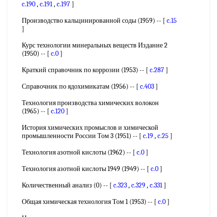
c.190
,
c.191
,
c.197
]
Производство кальцинированной соды (1959) -- [
c.15
]
Курс технологии минеральных веществ Издание 2
(1950) -- [
c.0
]
Краткий справочник по коррозии (1953) -- [
c.287
]
Справочник по ядохимикатам (1956) -- [
c.403
]
Технология производства химических волокон
(1965) -- [
c.120
]
История химических промыслов и химической
промышленности России Том 3 (1951) -- [
c.19
,
c.25
]
Технология азотной кислоты (1962) -- [
c.0
]
Технология азотной кислоты 1949 (1949) -- [
c.0
]
Количественный анализ (0) -- [
c.323
,
c.329
,
c.331
]
Общая химическая технология Том 1 (1953) -- [
c.0
]