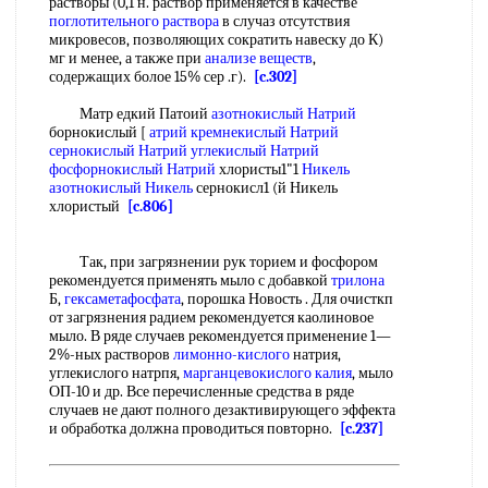
растворы (0,1 н. раствор применяется в качестве
поглотительного раствора
в случаз отсутствия
микровесов, позволяющих сократить навеску до К)
мг и менее, а также при
анализе веществ
,
содержащих болое 15% сер .г).
[c.302]
Матр едкий Патоий
азотнокислый Натрий
борнокислый [
атрий
кремнекислый
Натрий
сернокислый Натрий углекислый
Натрий
фосфорнокислый Натрий
хлористы1"1
Никель
азотнокислый Никель
сернокисл1 (й Никель
хлористый
[c.806]
Так, при загрязнении рук торием и фосфором
рекомендуется применять мыло с добавкой
трилона
Б,
гексаметафосфата
, порошка Новость . Для очисткп
от загрязнения радием рекомендуется каолиновое
мыло. В ряде случаев рекомендуется применение 1—
2%-ных растворов
лимонно-кислого
натрия,
углекислого натрпя,
марганцевокислого калия
, мыло
ОП-10 и др. Все перечисленные средства в ряде
случаев не дают полного дезактивирующего эффекта
и обработка должна проводиться повторно.
[c.237]