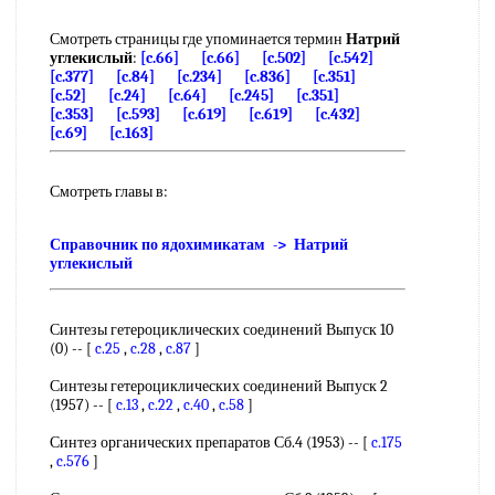
Смотреть страницы где упоминается термин
Натрий
углекислый
:
[c.66]
[c.66]
[c.502]
[c.542]
[c.377]
[c.84]
[c.234]
[c.836]
[c.351]
[c.52]
[c.24]
[c.64]
[c.245]
[c.351]
[c.353]
[c.593]
[c.619]
[c.619]
[c.432]
[c.69]
[c.163]
Смотреть главы в:
Справочник по ядохимикатам -> Натрий
углекислый
Синтезы гетероциклических соединений Выпуск 10
(0) -- [
c.25
,
c.28
,
c.87
]
Синтезы гетероциклических соединений Выпуск 2
(1957) -- [
c.13
,
c.22
,
c.40
,
c.58
]
Синтез органических препаратов Сб.4 (1953) -- [
c.175
,
c.576
]