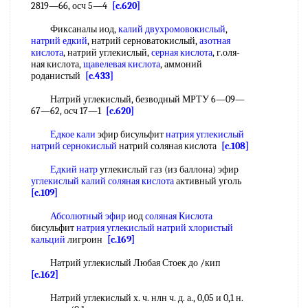
2819—66, осч 5—4
[c.620]
Фиксаналы иод,
калий двухромовокислый
,
натрий едкий
, натрий серноватокислый,
азотная
кислота
, натрий углекислый,
серная кислота
, г.оля-
ная кислота,
щавелевая кислота
, аммоний
роданистый
[c.433]
Натрий углекислый, безводный МРТУ 6—09—
67—62, осч 17—1
[c.620]
Едкое кали
эфир бисульфит
натрия углекислый
натрий сернокислый
натрий соляная кислота
[c.108]
Едкий натр
углекислый газ (из баллона) эфир
углекислый калий
соляная кислота
активный уголь
[c.109]
Абсолютный эфир
иод
соляная Кислота
бисульфит
натрия углекислый натрий
хлористый
кальций
лигроин
[c.169]
Натрий углекислый Любая Стоек до /кип
[c.162]
Натрий углекислый х. ч. нлн ч. д. а., 0,05 и 0,1 н.