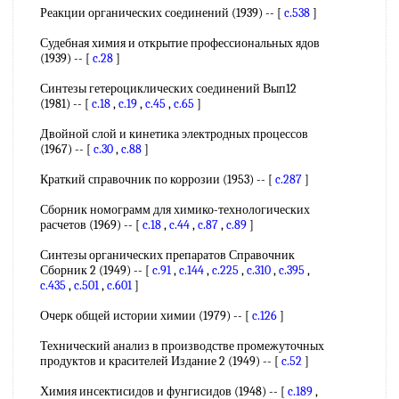
Реакции органических соединений (1939) -- [
c.538
]
Судебная химия и открытие профессиональных ядов
(1939) -- [
c.28
]
Синтезы гетероциклических соединений Вып12
(1981) -- [
c.18
,
c.19
,
c.45
,
c.65
]
Двойной слой и кинетика электродных процессов
(1967) -- [
c.30
,
c.88
]
Краткий справочник по коррозии (1953) -- [
c.287
]
Сборник номограмм для химико-технологических
расчетов (1969) -- [
c.18
,
c.44
,
c.87
,
c.89
]
Синтезы органических препаратов Справочник
Сборник 2 (1949) -- [
c.91
,
c.144
,
c.225
,
c.310
,
c.395
,
c.435
,
c.501
,
c.601
]
Очерк общей истории химии (1979) -- [
c.126
]
Технический анализ в производстве промежуточных
продуктов и красителей Издание 2 (1949) -- [
c.52
]
Химия инсектисидов и фунгисидов (1948) -- [
c.189
,