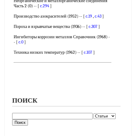
Неорганические и металлорганические соединения
Часть 2 (0) -- [
c.294
]
Производство азокрасителей (1952) -- [
c.19
,
c.43
]
Пороха и взрывчатые вещества (1936) -- [
c.307
]
Ингибиторы коррозии металлов Справочник (1968) -
- [
c.0
]
Техника низких температур (1962) -- [
c.107
]
ПОИСК