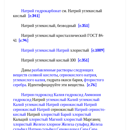
Натрий гидрокарбонат
см. Натрий углекислый
кислый
[c.341]
Натрий углекислый, безводный
[c.351]
Натрий углекислый кристаллический ГОСТ 84-
41
[c.94]
Натрий углекислый Натрий
хлористый
[c.1009]
Натрий углекислый кислый 100
[c.351]
Даны
разбавленные растворы
следующих
веществ
соляной кислоты
,
сернокислого натрия
,
углекислого калия
, гидрата окиси бария,
фтористого
серебра
. Идентифицируйте эти вещества.
[c.76]
Натрия гидроксид Калия гидроксид
Аммония
гидроксид
Натрий
углекислый Калий углекислый
Калий углекислый
Натрий сернокислый Натрий
сернокислый Натрий
сернокислый
Натрий сернисто-
кислый
Натрий
хлористый Барий хлористый
Кальций
хлористый Магний хлористый
Марганец
хлористый Железо хлорное Железа
сульфид Железа
сульфид Натрия сульфид Сероводород
Сера Сера