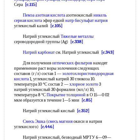
Сера
[c.115]
Пемза
азотная кислота
азотнокислый
никель
серная кислота
эфир едкий
натр бисульфат натрия
углекислый калий
[c.105]
Натрий углекислый
Тяжелые металлы
сероводородной группы (Ag)
[c.338]
Натрий карбонат
см. Натрий углекислый
[c.343]
Для получения
оптических фильтров
находят
применение раст воры золочения следующих
составов (г/л) состав 1 —
золотохлористоводородная
кислота
1, углекислый катрий 30 глюкоза 10.
температура 10 °С состав 2 —
хлорное золото
3
натрий углекислый 30 формалин (мл/л) 10,
температура 8 °С
Покрытие толщиной
в О 15—0 02
мкм образуется в течение 1—5 мии
[c.85]
Натрий углекислый кислый
[c.352]
Смесь Эшка
(
смесь магния
окиси и натрия
углекислого)
[c.446]
Натрий углекислый, безводный МРТУ 6—09—