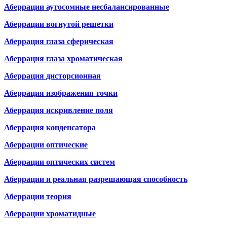
Аберрации аутосомные несбалансированные
Аберрации вогнутой решетки
Аберрация глаза сферическая
Аберрация глаза хроматическая
Аберрация дисторсионная
Аберрация изображения точки
Аберрация искривление поля
Аберрация конденсатора
Аберрации оптические
Аберрации оптических систем
Аберрации и реальная разрешающая способность
Аберрации теория
Аберрации хроматидные