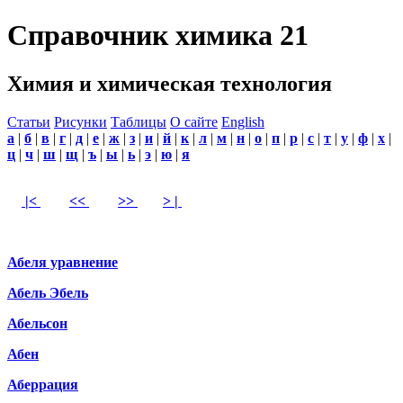
Справочник химика 21
Химия и химическая технология
Статьи
Рисунки
Таблицы
О сайте
English
а
|
б
|
в
|
г
|
д
|
е
|
ж
|
з
|
и
|
й
|
к
|
л
|
м
|
н
|
о
|
п
|
р
|
с
|
т
|
у
|
ф
|
х
|
ц
|
ч
|
ш
|
щ
|
ъ
|
ы
|
ь
|
э
|
ю
|
я
|<
<<
>>
> |
Абеля уравнение
Абель Эбель
Абельсон
Абен
Аберрация