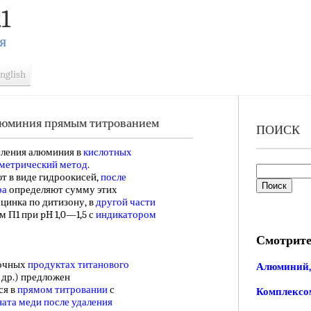
1
Я
nglish
люминия прямым титрованием
ПОИСК
деления алюминия в
кислотных
метрический метод
.
т в виде гидроокисей,
после
ра
определяют сумму этих
цинка по дитизону, в
другой части
 П1 при pH 1,0—1,5 с
индикатором
Смотрите
очных
продуктах титанового
Алюминий,
и др.) предложен
ся в
прямом титровании
с
Комплексом
ната меди
после удаления