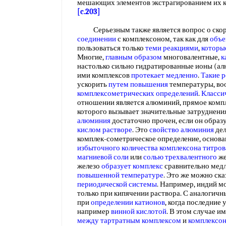
мешающих элементов экстрагированием их 
[c.203]
Серьезным также является вопрос о ско
соединении
с комплексоном, так как для
объе
пользоваться только
теми реакциями
,
которы
Многие,
главным образом
многовалентные,
к
настолько сильно гидратированные ионы (ал
ими комплексов
протекает медленно
.
Такие 
ускорить
путем повышения
температуры, во
комплексометрических определений
.
Класси
отношении является алюминий, прямое комп
которого вызывает значительные затруднени
алюминия
достаточно прочен, если он образ
кислом растворе
. Это
свойство алюминия
дел
комплек-сометрическое определение, основа
избыточного количества
комплексона титро
магниевой соли
или
солью трехвалентного
же
железо
образует комплекс
сравнительно медл
повышенной температуре
. Это же можно ска
периодической системы
. Например, индий м
только при кипячении раствора. С аналогич
при
определении катионов
, когда последние 
например
винной кислотой
. В этом случае и
между
тартратным комплексом
и
комплексон