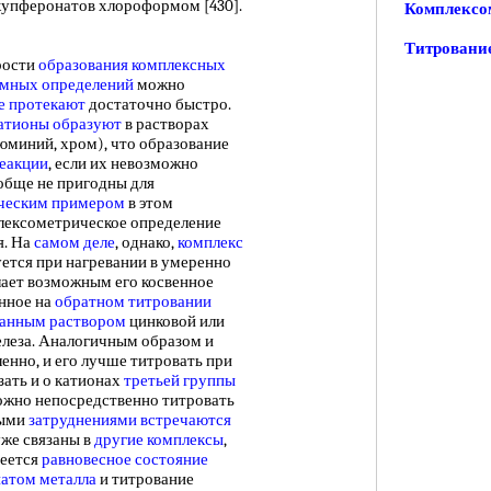
купферонатов хлороформом [430].
Комплексо
Титровани
рости
образования комплексных
мных определений
можно
е протекают
достаточно быстро.
атионы образуют
в растворах
юминий, хром), что образование
реакции
, если их невозможно
обще не пригодны для
ческим примером
в этом
лексометрическое определение
я. На
самом деле
, однако,
комплекс
уется при нагревании в умеренно
ает возможным его косвенное
нное на
обратном титровании
ванным раствором
цинковой или
леза. Аналогичным образом и
енно, и его лучше титровать при
зать и о катионах
третьей группы
ожно непосредственно титровать
ными
затруднениями встречаются
уже связаны в
другие комплексы
,
меется
равновесное состояние
атом металла
и титрование