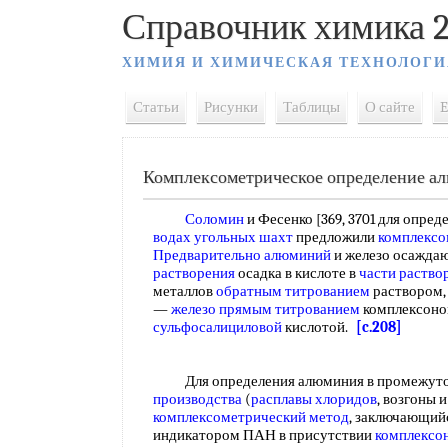
Справочник химика 2
ХИМИЯ И ХИМИЧЕСКАЯ ТЕХНОЛОГИ
Статьи
Рисунки
Таблицы
О сайте
E
Комплексометрическое определение а
Соломин
и Фесенко [369, 3701 для опре
водах
угольных шахт
предложили
комплексо
Предварительно алюминий
и железо осаждаю
растворения
осадка в кислоте в
части раство
металлов
обратным титрованием
раствором, 
—
железо прямым титрованием
комплексоном
сульфосалициловой
кислотой.
[c.208]
Для определения алюминия в промежут
производства
(
расплавы хлоридов
, возгоны 
комплексометрический метод
, заключающий
индикатором ПАН в присутствии
комплексо