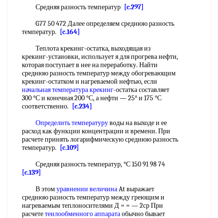
Средняя разность температур
[c.297]
G77 50 472 Далее определяем среднюю разность
температур.
[c.164]
Теплота крекинг-остатка, выходящая из
крекииг-устаиовки, использует я для прогрева нефти,
которая поступает в нее на переработку. Найти
среднюю разность температур между обогревающим
крекинг-остатком и нагреваемой нефтью, если
начальная температура крекинг
-остатка составляет
300 °С и конечная 200 °С, а нефти — 25° и 175 °С
соответственно.
[c.234]
Определить температуру
воды на выходе и ее
расход как функции концентрации и времени. При
расчете принять логарифмическую среднюю разность
температур.
[c.109]
Средняя разность температур, °С 150 91 98 74
[c.139]
В этом
уравнении величина
At выражает
среднюю разность температур между греющим и
нагреваемым теплоносителями Д = = — 2ср При
расчете
теилообменного аппарата
обычно бывает