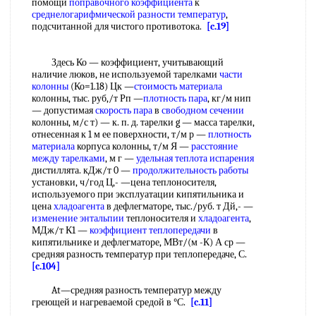
помощи
поправочного коэффициента
к
среднелогарифмической разности температур
,
подсчитанной для чистого противотока.
[c.19]
Здесь Ко — коэффициент, учитывающий
наличие люков, не используемой тарелками
части
колонны
(Ко=1.18) Цк —
стоимость материала
колонны, тыс. руб,/т Рп —
плотность пара
, кг/м нип
— допустимая
скорость пара
в
свободном сечении
колонны, м/с т) — к. п. д. тарелки g — масса тарелки,
отнесенная к 1 м ее поверхности, т/м р —
плотность
материала
корпуса колонны, т/м Я —
расстояние
между тарелками
, м г —
удельная теплота испарения
дистиллята. кДж/т 0 —
продолжительность работы
установки, ч/год Ц,- —цена теплоносителя,
используемого при эксплуатации кипятильника и
цена
хладоагента
в дефлегматоре, тыс./руб. т Дй,- —
изменение энтальпии
теплоносителя и
хладоагента
,
МДж/т К1 —
коэффициент теплопередачи
в
кипятильнике и дефлегматоре, МВт/(м -К) А ср —
средняя разность температур при теплопередаче, С.
[c.104]
At—средняя разность температур между
греющей и нагреваемой средой в °С.
[c.11]