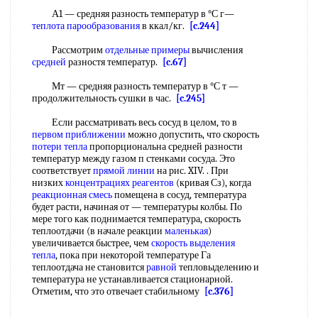
А1 — средняя разность температур в °С г—
теплота парообразования
в ккал/кг.
[c.244]
Рассмотрим
отдельные примеры
вычисления
средней
разностя температур.
[c.67]
Мт — средняя разность температур в °С т —
продолжительность сушки в час.
[c.245]
Если рассматривать весь сосуд в целом, то в
первом приближении
можно допустить, что скорость
потери тепла
пропорциональна средней разности
температур между газом п стенками сосуда. Это
соответствует
прямой линии
на рис. XIV. . При
низких
концентрациях реагентов
(кривая Сз), когда
реакционная смесь
помещена в сосуд, температура
будет расти, начиная от — температуры колбы. По
мере того как поднимается температура, скорость
теплоотдачи (в начале реакции
маленькая
)
увеличивается быстрее, чем
скорость выделения
тепла
, пока при некоторой температуре Га
теплоотдача не становится
равной
тепловыделению и
температура не устанавливается стационарной.
Отметим, что это отвечает стабильному
[c.376]