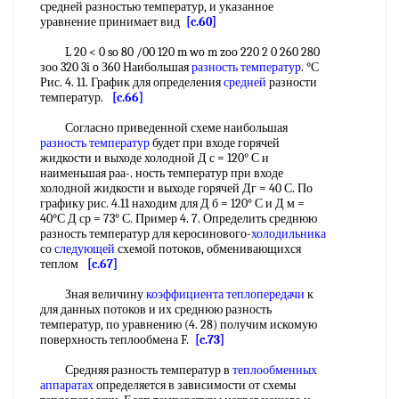
средней разностью температур, и указанное
уравнение принимает вид
[c.60]
L 20 < 0 so 80 /00 120 m wo m zoo 220 2 0 260 280
зоо 320 3i o З60 Наибольшая
разность температур
. °С
Рис. 4. 11. График для определения
средней
разности
температур.
[c.66]
Согласно приведенной схеме наибольшая
разность температур
будет при входе горячей
жидкости и выходе холодной Д с = 120° С и
наименьшая раа-. ность температур при входе
холодной жидкости и выходе горячей Дг = 40 С. По
графику рис. 4.11 находим для Д б = 120° С и Д м =
40°С Д ср = 73° С. Пример 4. 7. Определить среднюю
разность температур для керосинового-
холодильника
со
следующей
схемой потоков, обменивающихся
теплом
[c.67]
Зная величину
коэффициента теплопередачи
к
для данных потоков и их среднюю разность
температур, по уравнению (4. 28) получим искомую
поверхность теплообмена F.
[c.73]
Средняя разность температур в
теплообменных
аппаратах
определяется в зависимости от схемы