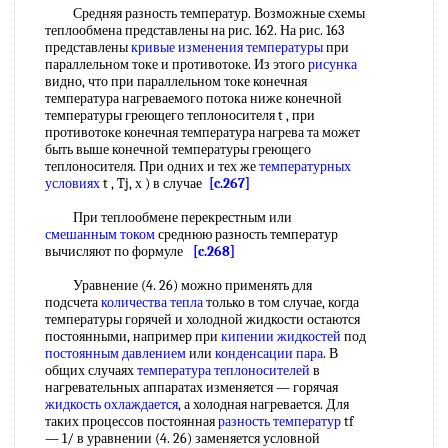
Средняя разность температур. Возможные схемы
теплообмена представлены на рис. 162. На рис. 163
представлены
кривые изменения температуры
при
параллельном токе и противотоке. Из этого
рисунка
видно, что при параллельном токе конечная
температура нагреваемого потока ниже конечной
температуры греющего теплоносителя t , при
противотоке конечная температура нагрева та может
быть выше конечной температуры греющего
теплоносителя. При одних и тех же
температурных
условиях
t , Tj, х ) в случае
[c.267]
При теплообмене перекрестным или
смешанным током
среднюю разность температур
вычисляют по формуле
[c.268]
Уравнение (4. 26) можно применять для
подсчета
количества тепла
только в том случае, когда
температуры горячей и холодной жидкости остаются
постоянными, например при
кипении жидкостей
под
постоянным давлением
или
конденсации пара
. В
общих случаях
температура теплоносителей
в
нагревательных аппаратах изменяется — горячая
жидкость охлаждается
, а холодная нагревается. Для
таких процессов постоянная
разность температур
tf
— 1/ в уравнении (4. 26) заменяется условной