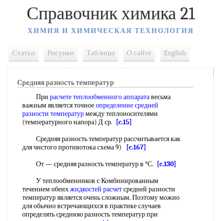
Справочник химика 21
ХИМИЯ И ХИМИЧЕСКАЯ ТЕХНОЛОГИЯ
Статьи
Рисунки
Таблицы
О сайте
English
Средняя разность температур
При
расчете теплообменного аппарата
весьма
важным является точное
определение средней
разности температур
между теплоносителями
(температурного напора) Д ср.
[c.15]
Средняя разность температур рассчитывается как
для чистого противотока схема 9)
[c.167]
От — средняя разность температур в °С.
[c.130]
У теплообменников с Комбинированным
течением обеих
жидкостей расчет
средней разности
температур является очень сложным. Поэтому можно
для обычно встречающихся в практике случаев
определять среднюю разность температур при