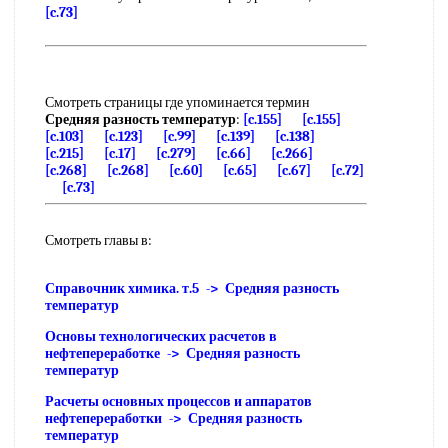
[c.73]
Смотреть страницы где упоминается термин
Средняя разность температур
:
[c.155]
[c.155]
[c.103]
[c.123]
[c.99]
[c.139]
[c.138]
[c.215]
[c.17]
[c.279]
[c.66]
[c.266]
[c.268]
[c.268]
[c.60]
[c.65]
[c.67]
[c.72]
[c.73]
Смотреть главы в:
Справочник химика. т.5 -> Средняя разность
температур
Основы технологических расчетов в
нефтепереработке -> Средняя разность
температур
Расчеты основных процессов и аппаратов
нефтепереработки -> Средняя разность
температур