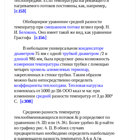
теплопередачи. Еслп температуры нагревающего и
пагреваемого потоков постоянны, как, например,.
[c.153]
Обобщенрюе уравнение средней разности
температур при
смешанном потоке
вглвел проф. Н.
И.
Белоконь
. Оно имеет такой же вид, как уравнение
Грасгофа
[c.156]
В небольшом универсальном
конденсаторе
диаметром
75 мм с одной
трубкой диаметром
/2 и
длиной
985 мм, была предусмог-рена возможность
измерения температуры
стенки трубки с помощью
четырех
хромель-алюмелевых термопар
,
закрепленных в стенке трубки. Таким образом
можно было непосредственно определить
коэффициенты теплоотдачи
.
Тепловая нагрузка
изменялась от 5000 до 116 ООО ккал м час при
изменении
средней
разности температур от 3 до 300°
С.
[c.308]
Среднюю разность температур
тенлообменивающихся потоков Ai p определяют по
уравнению (4. 33) или (4. 34). Более удобно Ai p найти
ио графику рис. 4. 11. В обоих случаях
предварительно необходимо определить наибольшую
и наименьшую разность температур А 6 и А/м.