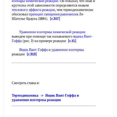
изобары химической реакции
. Он показал, что знак и
крутизна этой зависимости определяются знаком
теплового эффекта реакции
, чем термодинамически
обосновал
принцип смещения равновесия
Ле-
Шателье-Брауна (1884).
[c.317]
Уравнение изотермы химической реакции
выведем при помощи так называемого
ящика Вант-
Гоффа
(рис. 3) на примере реакции
[c.15]
Ящик Вант-Гоффа
и
уравнение изотермы
реакции
[c.313]
Смотреть главы в:
Термодинамика -> Ящик Вант-Гоффа и
уравнение изотермы реакции