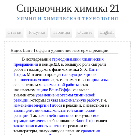
Справочник химика 21
ХИМИЯ И ХИМИЧЕСКАЯ ТЕХНОЛОГИЯ
Статьи
Рисунки
Таблицы
О сайте
English
Ящик Вант-Гоффа и уравнение изотермы реакции
В исследовании
термодинамики химических
превращений
в конце XIX в. большую роль сыграли
работы голландского физикохимика Я. X.
Вант-
Гоффа
. Мысленно проведя
газовую реакцию
в
равновесных условиях
, т. е. сжимая и
расширяя газы
с
совершением
максимальной работы
в так
называемом
ящике Вант-Гоффа
, он вывел
знаменитое
уравнение изотермы химической
реакции
, которым
связал максимальную работу
, т. е.
изменение энергии Гиббса
в реакции, с известной из
закона действия масс константой
химической
реакции
. Так
закон действия масс
получил
свое
термодинамическое
обоснование.
Вант-Гофф
вывел
также зависимость константы
реакции от
температуры, получившую название
уравнения