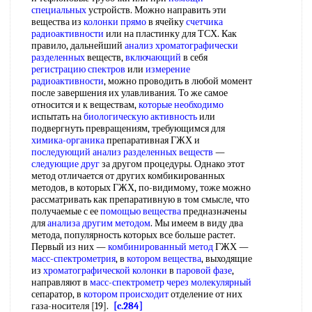
специальных
устройств. Можно направить эти
вещества из
колонки прямо
в ячейку
счетчика
радиоактивности
или на пластинку для ТСХ. Как
правило, дальнейший
анализ хроматографически
разделенных
веществ,
включающий
в себя
регистрацию спектров
или
измерение
радиоактивности
, можно проводить в любой момент
после завершения их улавливания. То же самое
относится и к веществам,
которые необходимо
испытать на
биологическую активность
или
подвергнуть превращениям, требующимся для
химика-органика
препаративная ГЖХ и
последующий анализ
разделенных веществ
—
следующие друг
за другом процедуры. Однако этот
метод отличается от других комбикированных
методов, в которых ГЖХ, по-видимому, тоже можно
рассматривать как препаративную в том смысле, что
получаемые с ее
помощью вещества
предназначены
для
анализа другим методом
. Мы имеем в виду два
метода, популярность которых все больше растет.
Первый из них —
комбинированный метод
ГЖХ —
масс-спектрометрия
, в
котором вещества
, выходящие
из
хроматографической колонки
в
паровой фазе
,
направляют в
масс-спектрометр
через молекулярный
сепаратор, в
котором происходит
отделение от них
газа-носителя [19].
[c.284]