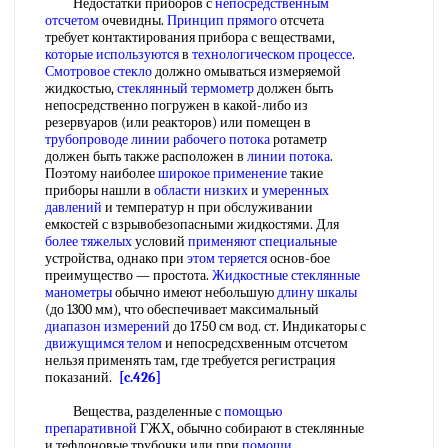
Недостатки приборов с
непосредственным
отсчетом
очевидны.
Принцип прямого
отсчета
требует контактирования прибора с веществами,
которые используются
в
технологическом процессе
.
Смотровое стекло
должно омываться измеряемой
жидкостью,
стеклянный термометр
должен быть
непосредственно погружен в какой-либо из
резервуаров (или реакторов) или помещен в
трубопроводе линии
рабочего потока
ротаметр
должен быть также расположен в
линии потока
.
Поэтому наиболее
широкое применение
такие
приборы нашли в
области низких
и
умеренных
давлений
и температур н при обслуживании
емкостей с взрывобезопасными жидкостями. Для
более тяжелых
условий
применяют специальные
устройства, однако при
этом теряется
основ-бое
преимущество — простота.
Жидкостные стеклянные
манометры
обычно имеют небольшую
длину шкалы
(до 1300 мм), что обеспечивает максимальный
диапазон измерений
до 1750 см вод. ст. Индикаторы с
движущимся телом
и непосредсхвенным отсчетом
нельзя применять там, где требуется регистрация
показаний.
[c.426]
Вещества, разделенные с
помощью
препаративной
ГЖХ, обычно собирают в стеклянные
и тефлоновые трубочки или при
помощи